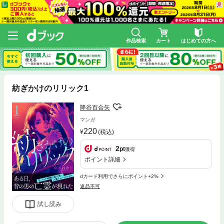
作品検索
カート
はじめての方へ
紡ぎかけのリリック1
降谷百合矢
マンガ
220
(税込)
2
pt
獲得
ポイント詳細
dカード利用でさらにポイント+2%
返品不可
試し読み