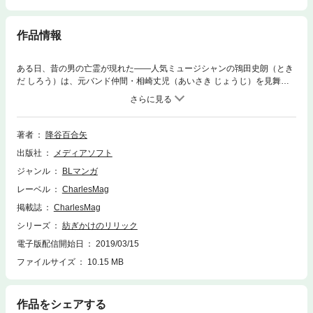
作品情報
ある日、昔の男の亡霊が現れた――人気ミュージシャンの鴇田史朗（とき
だ しろう）は、元バンド仲間・相崎丈児（あいさき じょうじ）を見舞う
ため病院の一室にいた。事故で大怪我を負った丈児は、意識不明の状態で
３年間眠り続けている。事故の前は争いが絶えず、一度はバンドの解散に
まで至った2人だったが、史朗は目覚めない彼に話しかける日々を送って
いた。そんなある日、史朗は行きつけのバーで丈児の面影がある男と出会
著者
降谷百合矢
う。その男は史朗に“自分に丈児の魂が乗り移った”のだと告げて――…。
出版社
メディアソフト
元バンド仲間の面影を持つ謎の男×人気ミュージシャンの、スキャンダラ
スな芸能ミステリBL始動！※「紡ぎかけのリリック」はWEB雑誌『Charle
ジャンル
BLマンガ
s Mag』に収録されているものの単話配信です。重複購入にご注意くださ
レーベル
CharlesMag
い。（※各巻のページ数は、表紙と奥付を含め片面で数えています）
掲載誌
CharlesMag
シリーズ
紡ぎかけのリリック
電子版配信開始日
2019/03/15
ファイルサイズ
10.15 MB
作品をシェアする