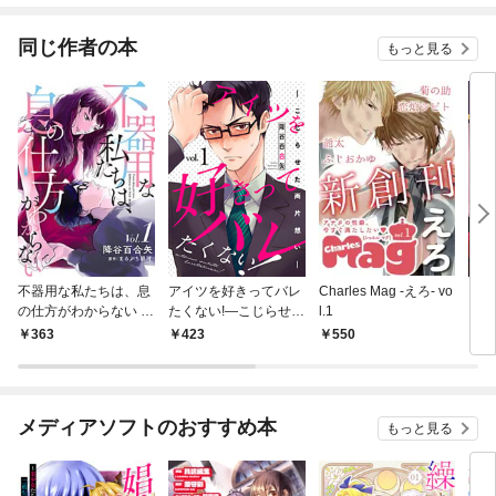
てく
OMI
同じ作者の本
もっと見る
不器用な私たちは、息
アイツを好きってバレ
Charles Mag -えろ- vo
ファ
の仕方がわからない 1
たくない!―こじらせた
l.1
巻
両片想い― 1巻
363
423
550
2
メディアソフトのおすすめ本
もっと見る