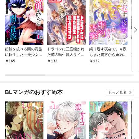
娼館を統べる闇の貴族
ドラゴンに三度轢かれ
繰り返す夜会で、今夜
お子
に転生した～美少女た
た俺の転生職人ライフ
もまた貴方から婚約破
旅行
ちと二重生活のハーレ
～慰謝料（スキル）で
棄を
ニー
165
132
132
1
ムライフ～ 1
チート＆ハーレム～
第1話
BLマンガのおすすめ本
もっと見る