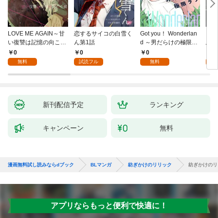
LOVE ME AGAIN～甘
恋するサイコの白雪く
Got you！ Wonderlan
ビバ
い復讐は記憶の向こう
ん第1話
d ～男だらけの極限ラ
鳥は
側～(1)
ブ～(1)
【全
0
0
0
0
無料
試読フル
無料
新刊配信予定
ランキング
キャンペーン
無料
漫画無料試し読みならdブック
BLマンガ
紡ぎかけのリリック
紡ぎかけのリ
アプリならもっと便利で快適に！