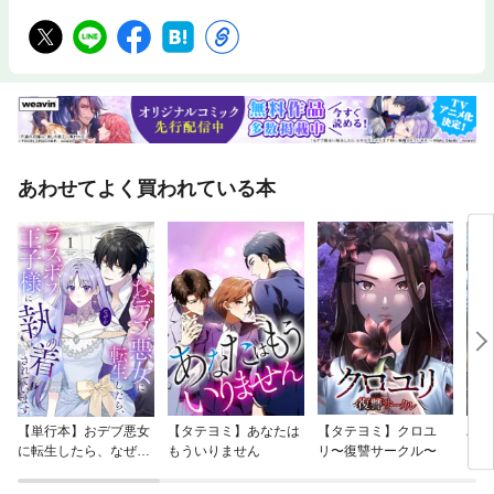
あわせてよく買われている本
【単行本】おデブ悪女
【タテヨミ】あなたは
【タテヨミ】クロユ
バッ
に転生したら、なぜか
もういりません
リ〜復讐サークル〜
ロイ
ラスボス王子様に執着
今世
されています
りが