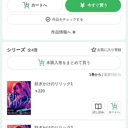
カートへ
今すぐ買う
作品をチェックする
作品情報へ
シリーズ
全4冊
お気に入り登録
未購入巻をまとめて買う
1巻から
|
最新刊から
紡ぎかけのリリック1
220
試し読み
カートへ
紡ぎかけのリリック2