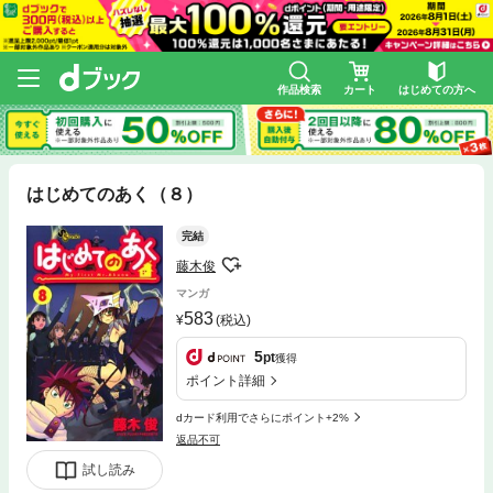
作品検索
カート
はじめての方へ
はじめてのあく（８）
完結
藤木俊
マンガ
583
(税込)
5
pt
獲得
ポイント詳細
dカード利用でさらにポイント+2%
返品不可
試し読み