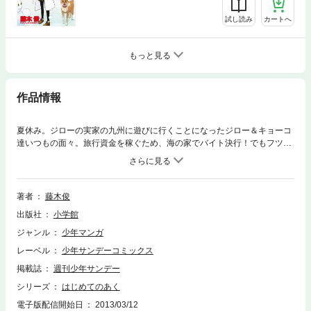
試し読み
カートへ
もっと見る
作品情報
夏休み。ジローの実家の九州に遊びに行くことになったジロー＆キョーコ
達いつもの面々。旅行資金を稼ぐため、海の家でバイト決行！でもフツ―
にやっても面白くない！というわけで、男子の提案でキョーコ、ユキ、ア
キらがスク水コスで接客することに…！？本誌連載時大反響の海の家バイ
ト編完全収録！さらに九州旅行では、ジローとキョーコに驚きの展開
が…！？
著者
藤木俊
出版社
小学館
ジャンル
少年マンガ
レーベル
少年サンデーコミックス
掲載誌
週刊少年サンデー
シリーズ
はじめてのあく
電子版配信開始日
2013/03/12