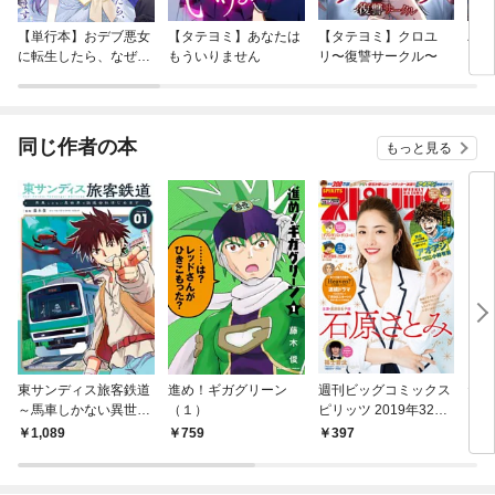
【単行本】おデブ悪女
【タテヨミ】あなたは
【タテヨミ】クロユ
バッ
に転生したら、なぜか
もういりません
リ〜復讐サークル〜
ロイ
ラスボス王子様に執着
今世
されています
りが
てく
OMI
同じ作者の本
もっと見る
東サンディス旅客鉄道
進め！ギガグリーン
週刊ビッグコミックス
だめ
～馬車しかない異世界
（１）
ピリッツ 2019年32号
（１
で鉄道会社はじめます
（2019年7月8日発
1,089
759
397
5
～（１）
売）