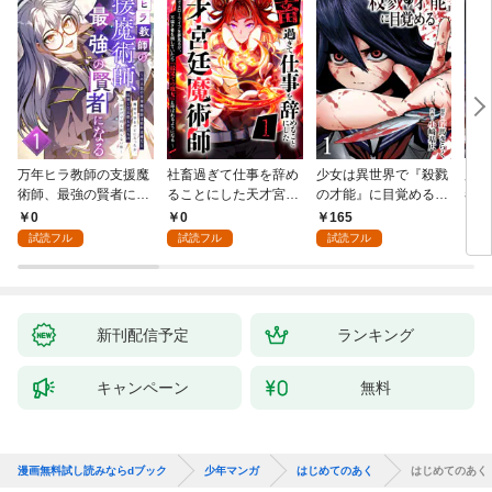
万年ヒラ教師の支援魔
社畜過ぎて仕事を辞め
少女は異世界で『殺戮
魔王
術師、最強の賢者にな
ることにした天才宮廷
の才能』に目覚める
者パ
る～不人気の支援魔術
魔術師～辺境の地でス
(話売り) #1
やっ
0
0
165
2
師は給料泥棒だと魔術
ローライフを夢見る
試読フル
試読フル
試読フル
大学をクビになった
が、不届き者を倒して
が、出世した元教え子
いたら『最果ての魔
たちのおかげで何も困
女』と呼ばれるように
らない件～ 第1話
なる～ 第1話
新刊配信予定
ランキング
キャンペーン
無料
漫画無料試し読みならdブック
少年マンガ
はじめてのあく
はじめてのあく