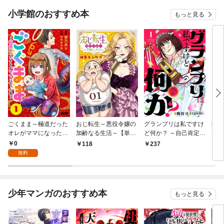
小学館のおすすめ本
もっと見る
ごくまま～極道だった
おじ転生～悪役令嬢の
グランプリは私ですけ
後宮
オレがママになった話
加齢なる生活～【単
ど何か？ ～自己肯定モ
は謎
～【単話】（１）
話】（１）
ンスターのミスコン無
（１
0
118
237
2
双～【単話】（１）
無料
少年マンガのおすすめ本
もっと見る