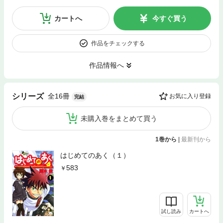
カートへ
今すぐ買う
作品をチェックする
作品情報へ
全16冊
シリーズ
お気に入り登録
完結
未購入巻をまとめて買う
1巻から
|
最新刊から
はじめてのあく（１）
583
試し読み
カートへ