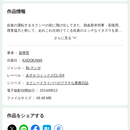
作品情報
佐倉の運転するタクシーの前に飛び出してきた、熱血新米刑事・若槻周。
捜査協力と称して、あれこれ仕掛けてくる佐倉のエッチなイタズラを若槻
はどうしても拒めなくて…！？
著者
龍華哲
出版社
KADOKAWA
ジャンル
BLマンガ
レーベル
あすかコミックスCL-DX
シリーズ
タクシードライバーのフラチな業務日誌
電子版配信開始日
2014/08/12
ファイルサイズ
48.48 MB
作品をシェアする