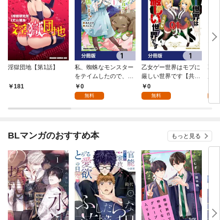
淫獄団地【第1話】
私、蜘蛛なモンスター
乙女ゲー世界はモブに
乙女
をテイムしたので、ス
厳しい世界です【共和
厳し
パイダーシルクで裁縫
国編】【分冊版】 1
国
0
0
8
181
を頑張ります！【分冊
無料
無料
試
版】 1
BLマンガのおすすめ本
もっと見る