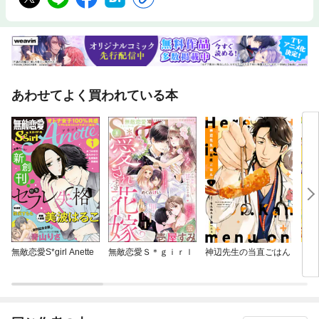
あわせてよく買われている本
無敵恋愛S*girl Anette
無敵恋愛Ｓ＊ｇｉｒｌ
神辺先生の当直ごはん
いた
とあ