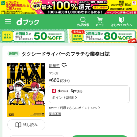
作品検索
カート
はじめての方へ
タクシードライバーのフラチな業務日誌
最新刊
龍華哲
マンガ
660
(税込)
6
pt
獲得
ポイント詳細
dカード利用でさらにポイント+2%
返品不可
試し読み