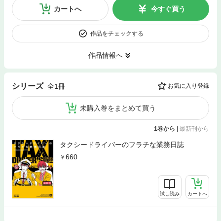
カートへ
今すぐ買う
作品をチェックする
作品情報へ
シリーズ
全1冊
お気に入り登録
未購入巻をまとめて買う
1巻から
|
最新刊から
タクシードライバーのフラチな業務日誌
660
試し読み
カートへ