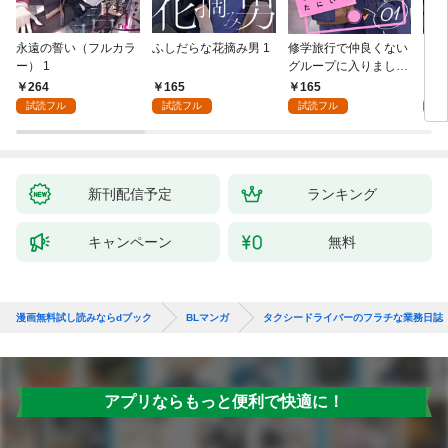
永遠の誓い（フルカラ
ふしだらな花摘み男 1
修学旅行で仲良くない
アル
ー） 1
グループに入りました
にな
【単話版】1巻
最強
264
165
165
0
が、
試読フル
試読フル
試読フル
ら執
す～
オラ
新刊配信予定
ランキング
キャンペーン
無料
漫画無料試し読みならdブック
BLマンガ
タクシードライバーのフラチな業務日誌
アプリならもっと便利で快適に！