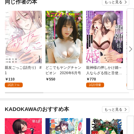
同じ作者の本
もっと見る
親友ごっこ(話売り) #
どこでもヤングチャン
龍神様の押しかけ婚～
龍神
1
ピオン 2026年6月号
人ならざる指と舌使い
人な
で今夜も秘蜜を絡めと
で今
110
770
1
550
る～【単行本】
る～
試読フル
試読増量
試
KADOKAWAのおすすめ本
もっと見る