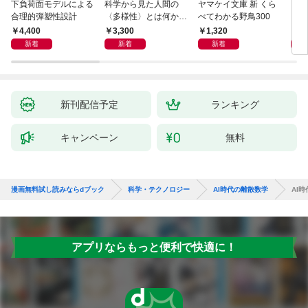
下負荷面モデルによる
科学から見た人間の
ヤマケイ文庫 新 くら
イラ
合理的弾塑性設計
〈多様性〉とは何か―
べてわかる野鳥300
と古
―遺伝科学と疑似科学
4,400
3,300
1,320
6,
新着
新着
新着
新刊配信予定
ランキング
キャンペーン
無料
漫画無料試し読みならdブック
科学・テクノロジー
AI時代の離散数学
AI
アプリならもっと便利で快適に！