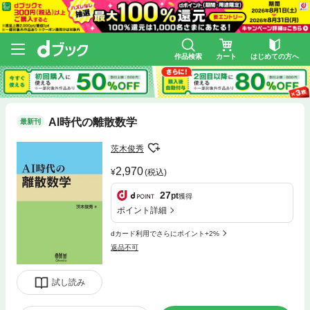
作品検索
カート
はじめての方へ
AI時代の離散数学
最新刊
茨木俊秀
2,970
(税込)
27
pt
獲得
ポイント詳細
dカード利用でさらにポイント+2%
返品不可
試し読み