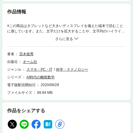
作品情報
※この商品はタブレットなど大きいディスプレイを備えた端末で読むこと
に適しています。また、文字だけを拡大することや、文字列のハイライ
ト、検索、辞書の参照、引用などの機能が使用できません。※この電子書
籍は紙版書籍のページデザインで制作した固定レイアウトです。これから
のエンジニア、研究者にとって必須となる離散数学の知見をわかりやすく
まとめたテキスト。 本書は、長年にわたって研究の第一線にある著者
著者
茨木俊秀
が、これからのエンジニア、研究者にとって必須となる離散数学の知見を
出版社
オーム社
わかりやすくまとめたテキストです。 現在、AI、ICTの活用は全分野で
必須となっていますが、AIやICTが実際どのようなものであり、何が実現
ジャンル
スマホ・PC・IT
科学・テクノロジー
できるかを正しく理解することが活用の第一歩となり、それには基礎とな
シリーズ
AI時代の離散数学
る数学（離散数学）の知識が不可欠です． 本書は離散数学の中でも、現
在、特に重要となっている論理関数（ブール関数）、ニューラルネットワ
電子版配信開始日
2020/08/28
ーク（ディープラーニング）、グラフ理論とネットワーク最適化、組合せ
ファイルサイズ
88.84 MB
論等について、大学学部生が理解できるよう懇切に、かつ、詳しく解説を
行っています。第1章 基礎概念第2章 論理関数とその応用第3章 しき
い関数とディープラーニング第4章 グラフ理論第5章 ネットワーク最適
作品をシェアする
化第6章 組合せ論の基礎練習問題：ヒントと略解