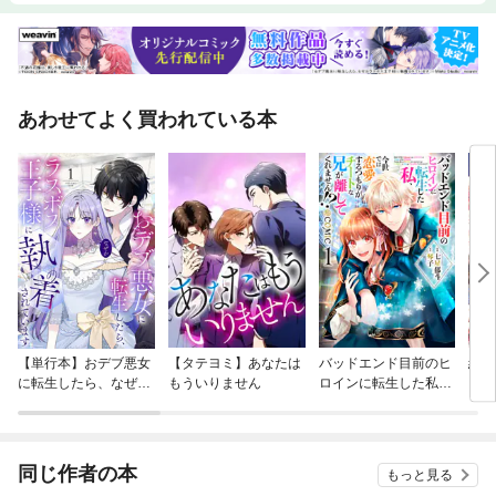
あわせてよく買われている本
【単行本】おデブ悪女
【タテヨミ】あなたは
バッドエンド目前のヒ
結界
に転生したら、なぜか
もういりません
ロインに転生した私、
ラスボス王子様に執着
今世では恋愛するつも
されています
りがチートな兄が離し
てくれません！？@C
OMIC
同じ作者の本
もっと見る