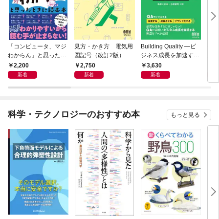
「コンピュータ、マジ
見方・かき方 電気用
Building Quality ―ビ
作り
わからん」と思ったと
図記号（改訂2版）
ジネス成長を加速する
路
きに読む本
1人目QAからの品質戦
2,200
2,750
3,630
3,
略―
新着
新着
新着
科学・テクノロジーのおすすめ本
もっと見る