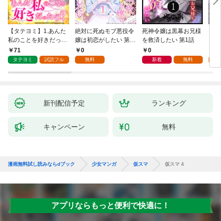
【タテヨミ】1.あんた
絶対に死ぬモブ悪役令
死神令嬢は黒幕お兄様
レベ
私のことを好きだった
嬢は初恋がしたい 第1
を救済したい 第1話
なり
の？
話
71
0
0
0
タテヨミ
試読フル
無料
新着
無料
新刊配信予定
ランキング
キャンペーン
無料
漫画無料試し読みならdブック
少女マンガ
仮スマ
仮スマ 4
アプリならもっと便利で快適に！