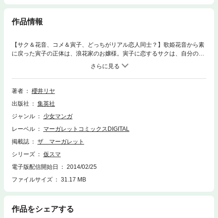
作品情報
【サク＆花音、コメ＆寅子、どっちがリアル恋人同士？】歌姫花音から素
に戻った寅子の正体は、浪花家のお嬢様。寅子に恋するサクは、自分のス
テージのチケットを彼女にプレゼントするも、何とその日は寅子の見合い
の日だった！ そこでサクは「はっするしたも～」と…。 全国のファン
が待っていた、大爆笑ビジュアル系ギャグまんが第4巻！
著者
櫻井リヤ
出版社
集英社
ジャンル
少女マンガ
レーベル
マーガレットコミックスDIGITAL
掲載誌
ザ マーガレット
シリーズ
仮スマ
電子版配信開始日
2014/02/25
ファイルサイズ
31.17 MB
作品をシェアする