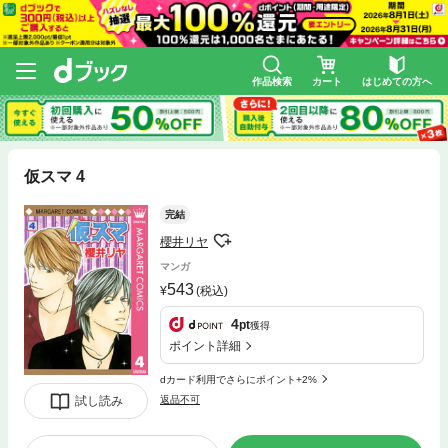
作品検索
カート
はじめての方へ
仮スマ 4
完結
櫻井リヤ
マンガ
543
(税込)
4
pt
獲得
ポイント詳細
dカード利用でさらにポイント+2%
試し読み
返品不可