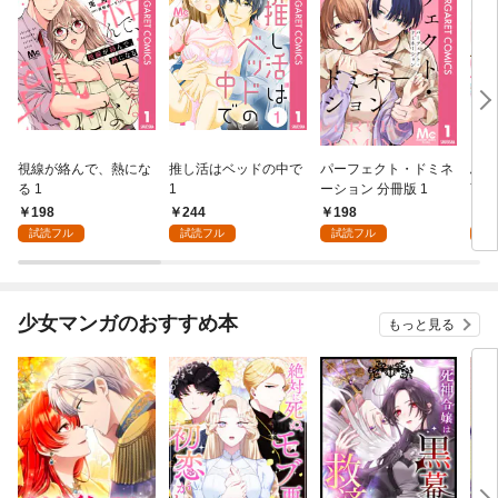
視線が絡んで、熱にな
推し活はベッドの中で
パーフェクト・ドミネ
ふし
る 1
1
ーション 分冊版 1
言っ
198
244
198
2
試読フル
試読フル
試読フル
試
少女マンガのおすすめ本
もっと見る