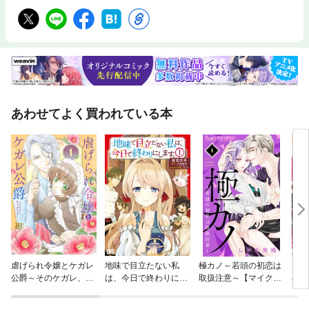
あわせてよく買われている本
虐げられ令嬢とケガレ
地味で目立たない私
極カノ～若頭の初恋は
よく
公爵～そのケガレ、払
は、今日で終わりにし
取扱注意～【マイク
小説
ってみせます！～
ます。
ロ】
て生