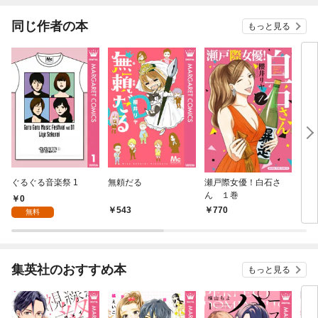
同じ作者の本
もっと見る
ぐるぐる音楽祭 1
無頼だる
瀬戸際女優！白石さ
お
ん １巻
0
543
770
7
無料
集英社のおすすめ本
もっと見る