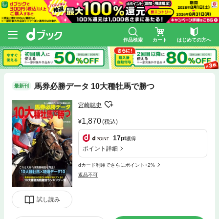
作品検索
カート
はじめての方へ
馬券必勝データ 10大種牡馬で勝つ
最新刊
宮崎聡史
1,870
(税込)
17
pt
獲得
ポイント詳細
dカード利用でさらにポイント+2%
返品不可
試し読み