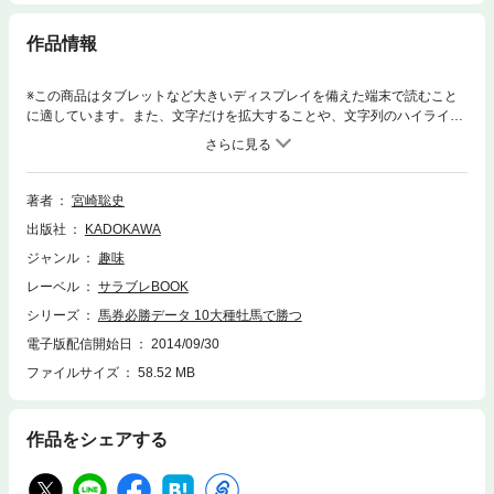
作品情報
※この商品はタブレットなど大きいディスプレイを備えた端末で読むこと
に適しています。また、文字だけを拡大することや、文字列のハイライ
ト、検索、辞書の参照、引用などの機能が使用できません。ディープイン
パクト、キングカメハメハ、ステイゴールド、ハーツクライ、シンボリク
リスエスなど、現在の競馬界の中で大きな割合を占めている10大種牡馬の
産駒データを徹底的に掘り下げた、種牡馬馬券攻略本。距離やコース適性
著者
宮崎聡史
などベーシックデータなもの以外に条件を絞って狙いどころを探るピンポ
出版社
KADOKAWA
イントデータ、激走、凡走パターン、スランプからの立ち直り度合いなど
のマニアックなデータが満載。番外編として10大種牡馬以外の種牡馬につ
ジャンル
趣味
いても基本的な狙い所を掲載。
レーベル
サラブレBOOK
シリーズ
馬券必勝データ 10大種牡馬で勝つ
電子版配信開始日
2014/09/30
ファイルサイズ
58.52 MB
作品をシェアする