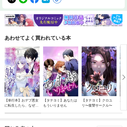
あわせてよく買われている本
【単行本】おデブ悪女
【タテヨミ】あなたは
【タテヨミ】クロユ
バッ
に転生したら、なぜか
もういりません
リ〜復讐サークル〜
ロイ
ラスボス王子様に執着
今世
されています
りが
てく
OMI