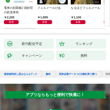
電車の顔図鑑2 国鉄型
フェルメールぴあ
なるほどフェルメール
大人
の鉄道車両
ハン
2,200
1,999
1,100
1,
新着
新着
新着
新刊配信予定
ランキング
キャンペーン
無料
漫画無料試し読みならdブック
趣味
馬券必勝データ 10大種牡馬で勝つ
馬券
アプリならもっと便利で快適に！