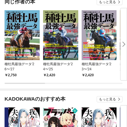
同じ作者の本
もっと見る
種牡馬最強データ'2
種牡馬最強データ'2
種牡馬最強データ'2
種牡
6〜'27
4〜'25
3〜'24
2〜'
2,750
2,420
2,420
2,
KADOKAWAのおすすめ本
もっと見る