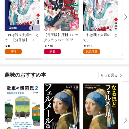
これは我々夫婦のこと
【電子版】月刊コミッ
これは我々夫婦のこと
チェ
で、【分冊版】 1
クフラッパー 2026年9
で、一
冊版
月号
0
730
792
0
無料
新着
試読増量
趣味のおすすめ本
もっと見る