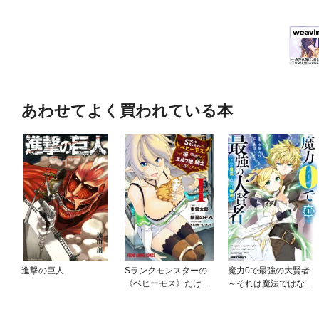
あわせてよく買われている本
進撃の巨人
Sランクモンスターの
魔力0で最強の大賢者
《ベヒーモス》だけ
～それは魔法ではな
ど、猫と間違われてエ
い、物理だ！～
ルフ娘の騎士(ペット)