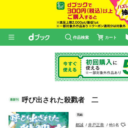
作品検索
カート
呼び出された殺戮者 二
最新刊
完結
都誠
井戸正善
他1名