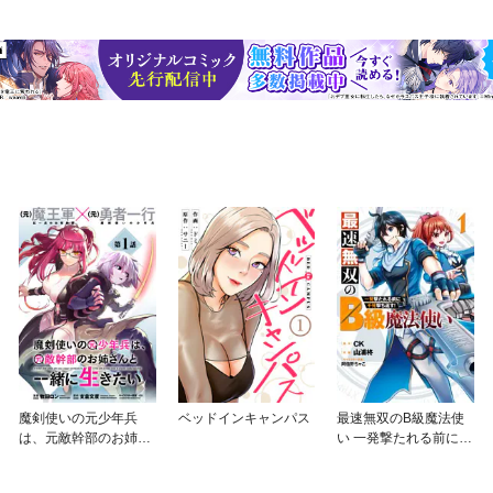
魔剣使いの元少年兵
ベッドインキャンパス
最速無双のB級魔法使
は、元敵幹部のお姉さ
い 一発撃たれる前に千
んと一緒に生きたい
発撃ち返す！
（単話版）