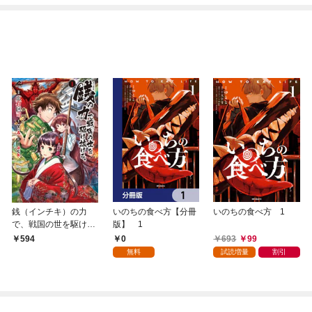
銭（インチキ）の力
いのちの食べ方【分冊
いのちの食べ方 1
で、戦国の世を駆け抜
版】 1
ける。 1
0
693
99
594
無料
試読増量
割引