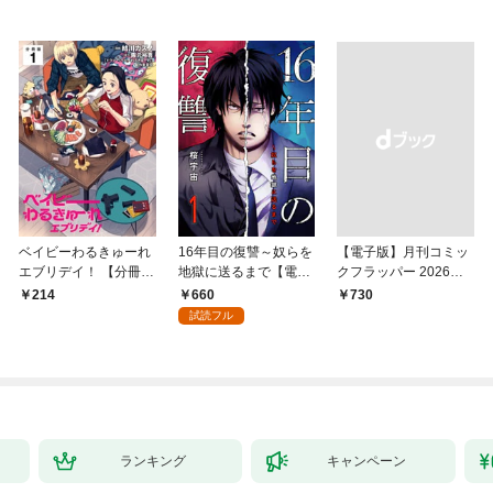
ベイビーわるきゅーれ
16年目の復讐～奴らを
【電子版】月刊コミッ
エブリデイ！ 【分冊
地獄に送るまで【電子
クフラッパー 2026年9
版】 1
単行本版】１
月号
660
214
￥730
試読フル
ランキング
キャンペーン