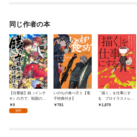
として暮らしてます
同じ作者の本
【分冊版】銭（インチ
いのちの食べ方１【電
「描く」を仕事にす
キ）の力で、戦国の世
子特典付き】
る プロイラストレー
を駆け抜ける。 第1話
ターとして生きてわか
0
781
1,870
った哲学＆ハック
無料