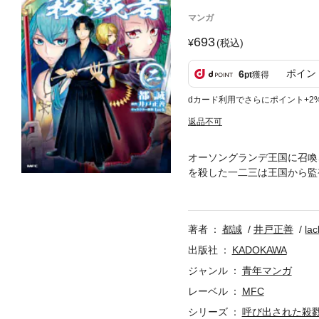
マンガ
693
(税込)
ポイン
6
pt
獲得
dカード利用でさらにポイント+2
返品不可
オーソングランデ王国に召喚
を殺した一二三は王国から監
たちの正体に迫る！
著者
都誠
井戸正善
lac
出版社
KADOKAWA
ジャンル
青年マンガ
レーベル
MFC
シリーズ
呼び出された殺