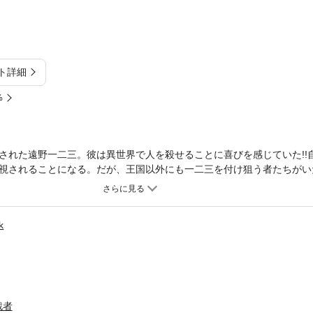
ト詳細
%
された遠野一二三。彼は異世界で人を殺せることに喜びを感じていた!!
視されることになる。だが、王国以外にも一二三を付け狙う者たちがい
k
戮者