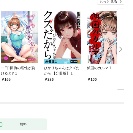
もっと見る
一日1回俺の理性が負
ひかりちゃんはクズだ
傾国のカルマ 1
けるとき1
から 【分冊版】 1
版
165
286
100
無料