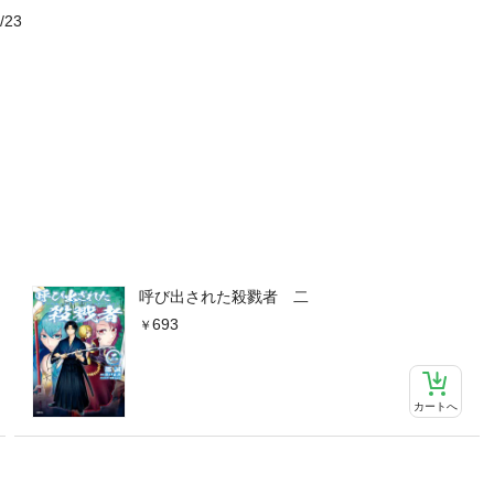
/23
呼び出された殺戮者 二
693
カートへ