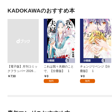
KADOKAWAのおすすめ本
【電子版】月刊コミッ
これは我々夫婦のこと
チェンジリベンジ【分
クフラッパー 2026年9
で、【分冊版】 1
冊版】 1
月号
0
0
￥730
無料
無料