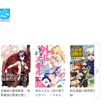
失格紋の最強賢者 ～世
外れスキル《木の実マ
転生貴族の異世界冒険
界最強の賢者が更に強
スター》 ～スキルの
録
くなるために転生しま
実（食べたら死ぬ）を
した～
無限に食べられるよう