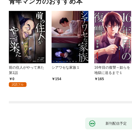
青年マンガのおすすめ本
前の住人がやって来た
シアワセな家族１
16年目の復讐～奴らを
第1話
地獄に送るまで１
0
154
165
試読フル
新刊配信予定