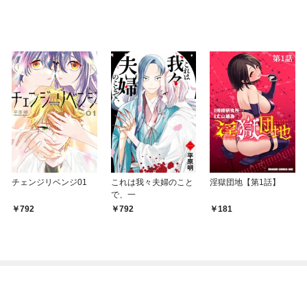
チェンジリベンジ01
これは我々夫婦のこと
淫獄団地【第1話】
で、一
792
792
181