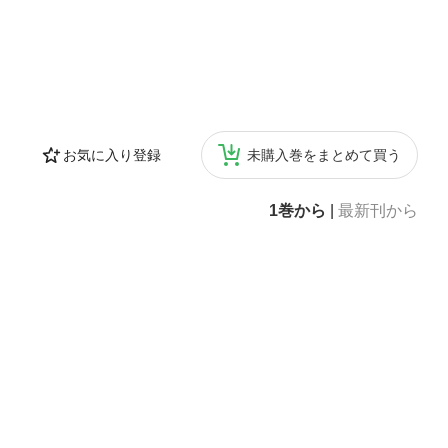
お気に入り登録
未購入巻をまとめて買う
1巻から
|
最新刊から