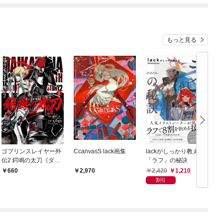
になった件について～
もっと見る
ゴブリンスレイヤー外
CcanvasS lack画集
lackがしっかり教える
伝2 鍔鳴の太刀《ダ
「ラフ」の秘訣
R
イ・カタナ》 1巻
ス
2,420
1,210
660
2,970
0
割引