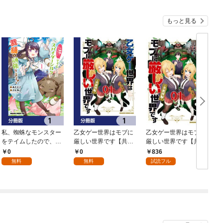
もっと見る
私、蜘蛛なモンスター
乙女ゲー世界はモブに
乙女ゲー世界はモブに
をテイムしたので、ス
厳しい世界です【共和
厳しい世界です【共和
パイダーシルクで裁縫
国編】【分冊版】 1
国編】 ０１
0
0
836
を頑張ります！【分冊
無料
無料
試読フル
版】 1