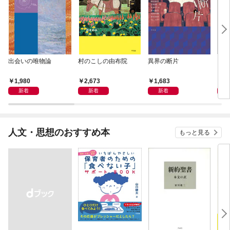
出会いの唯物論
村のこしの由布院
異界の断片
日本
る
1,980
2,673
1,683
2,
新着
新着
新着
人文・思想のおすすめ本
もっと見る