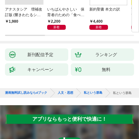
アナスタシア 増補改
いちばんやさしい 保
新約聖書 本文の訳
実は
訂版 (響きわたるシベ
育者のための「食べな
す 
リア杉シリーズ 1)
い子」サポートＢＯＯ
物語
2,200
4,400
1,
￥1,980
Ｋ 偏食・少食のお悩
新着
新着
み解決！
新刊配信予定
ランキング
キャンペーン
無料
漫画無料試し読みならdブック
人文・思想
私という群島
私という群島
アプリならもっと便利で快適に！