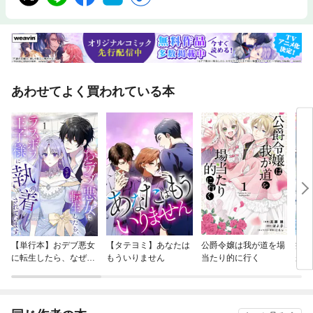
あわせてよく買われている本
【単行本】おデブ悪女
【タテヨミ】あなたは
公爵令嬢は我が道を場
病弱
に転生したら、なぜか
もういりません
当たり的に行く
が、
ラスボス王子様に執着
ぎて
されています
たち
ね！