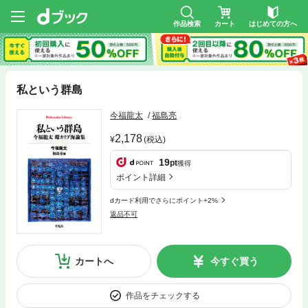
作品検索
カート
はじめての方へ
私という群島
今福龍太
福島亮
2,178
(税込)
19
pt
獲得
ポイント詳細
dカード利用でさらにポイント+2%
返品不可
カートへ
今すぐ買う
作品をチェックする