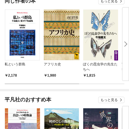
同じ作者の本
もっと見る
私という群島
アフリカ史
ぼくの昆虫学の先生た
宮沢
ちへ
叡知
2,178
1,980
1,815
2,
平凡社のおすすめ本
もっと見る