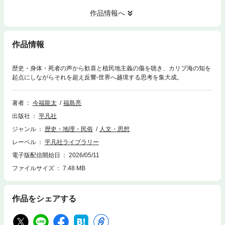
作品情報へ
作品情報
歴史・身体・死者の声から歓喜と植民地主義の傷を聴き、カリブ海の知を
起点にしながらそれを超え反響-世界へ越境する思考を集大成。
著者
今福龍太
福島亮
出版社
平凡社
ジャンル
歴史・地理・民俗
人文・思想
レーベル
平凡社ライブラリー
電子版配信開始日
2026/05/11
ファイルサイズ
7.48 MB
作品をシェアする