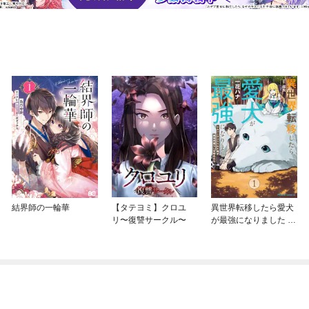
結界師の一輪華
【タテヨミ】クロユ
異世界転移したら愛犬
リ〜復讐サークル〜
が最強になりました ～
シルバーフェンリルと
俺が異世界暮らしを始
めたら～ THE COMIC