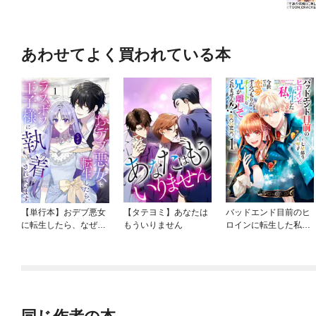
あわせてよく買われている本
【単行本】おデブ悪女
【タテヨミ】あなたは
バッドエンド目前のヒ
に転生したら、なぜか
もういりません
ロインに転生した私、
ラスボス王子様に執着
今世では恋愛するつも
されています
りがチートな兄が離し
てくれません！？@C
OMIC