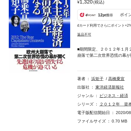
1,320
(税込)
ポイ
12
pt
獲得
dカード利用でさらにポイント+2
返品不可
■期間限定、２０１２年１月
崩落で第二次世界恐慌の幕が
いつくす。欧州大崩落で２０
の危機から逃れられないのか
はやできない。しかし「成熟
著者
浜矩子
高橋乗宣
界でもっとも希望がある国に
グローバルジャングルの居心
出版社
東洋経済新報社
ジャンル
ビジネス・経済
シリーズ
２０１２年 資
電子版配信開始日
2020/08
ファイルサイズ
0.70 MB