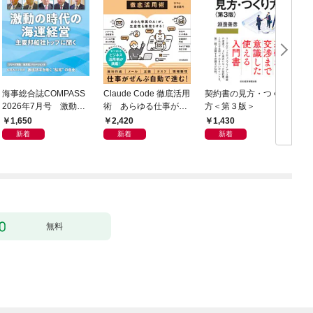
海事総合誌COMPASS
Claude Code 徹底活用
契約書の見方・つくり
2026年7月号 激動の
術 あらゆる仕事が爆
方＜第３版＞
時代の海運経営 主要
速化する
1,650
2,420
1,430
邦船社トップに聞く
新着
新着
新着
無料