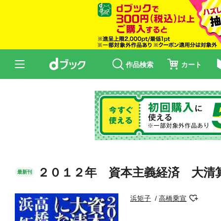
作品検索
カート
２０１２年 資本主義経済 大清
最新刊
浜矩子
高橋乗宣