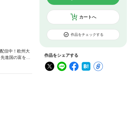
カートへ
作品をチェックする
で配信中！欧州大
作品をシェアする
、先進国の富を奪
「ギリシャ化」
を稼ぐことはも
れば、日本は世
居振る舞いで、