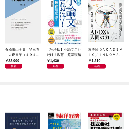
石橋湛山全集 第三巻
【完全版】小論文これ
東洋経済ＡＣＡＤＥＭ
―大正８年（１９１
だけ！教育 超基礎編
ＩＣ／ＩＮＮＯＶＡＴ
９）－大正９年（１９
ＩＶＥ 次代の教育・
22,000
1,430
1,210
２０）
研究・ビジネスモデル
新着
新着
新着
特集―明日の「変革」
を担うＡＩ・ＤＸと人
間の力