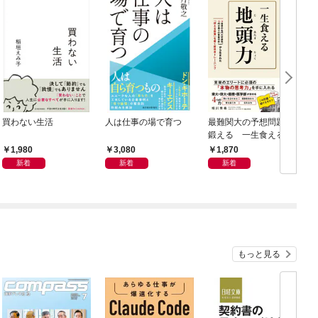
買わない生活
人は仕事の場で育つ
最難関大の予想問題で
鍛える 一生食える地
8
頭力
1,980
3,080
1,870
新着
新着
新着
もっと見る