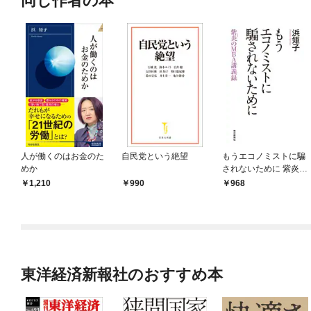
同じ作者の本
人が働くのはお金のた
自民党という絶望
もうエコノミストに騙
めか
されないために 紫炎の
MBA講義録
1,210
990
968
東洋経済新報社のおすすめ本