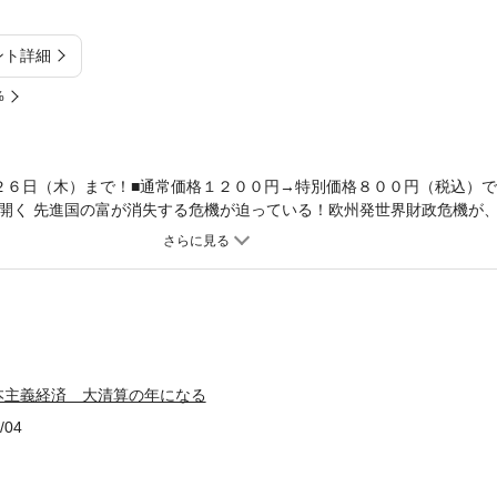
ント詳細
%
２６日（木）まで！■通常価格１２００円→特別価格８００円（税込）
開く 先進国の富が消失する危機が迫っている！欧州発世界財政危機が
１２年は株、債券、企業業績……あらゆるものが総崩れとなる。日本も
？目前に迫る１ドル５０円の時代の日本経済は、製品輸出によって黒字
債権大国」として資本輸出により新たな富を築く道をたどることができ
なる可能性を持つことになる。崩落寸前の日本経済を「ゆとりある立ち
地のよさの守り手を務める」姿へと変貌させる道筋を描きだす。
本主義経済 大清算の年になる
/04