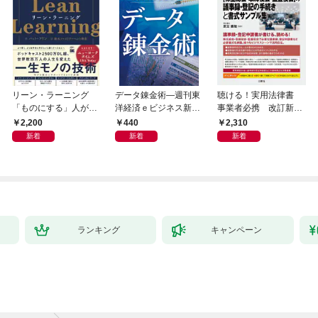
リーン・ラーニング
データ錬金術―週刊東
聴ける！実用法律書
「ものにする」人が自
洋経済ｅビジネス新書
事業者必携 改訂新
然とやっている 最小の
Ｎo.493
版 中小企業のための
2,200
440
2,310
インプットで最大の成
株式会社【株主総会・
新着
新着
新着
果を得る学習法
取締役会・監査役会】
の議事録・登記の手続
きと書式サンプル集
ランキング
キャンペーン