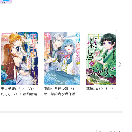
王太子妃になんてなり
病弱な悪役令嬢です
薬屋のひとりごと
たくない！！ 婚約者編
が、婚約者が過保護す
ぎて逃げ出したい(私た
ち犬猿の仲でしたよ
ね！？)