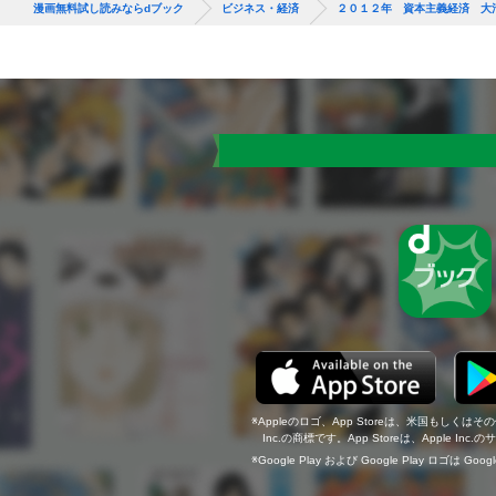
漫画無料試し読みならdブック
ビジネス・経済
２０１２年 資本主義経済 大
Appleのロゴ、App Storeは、米国もしくはそ
Inc.の商標です。App Storeは、Apple In
Google Play および Google Play ロゴは Go