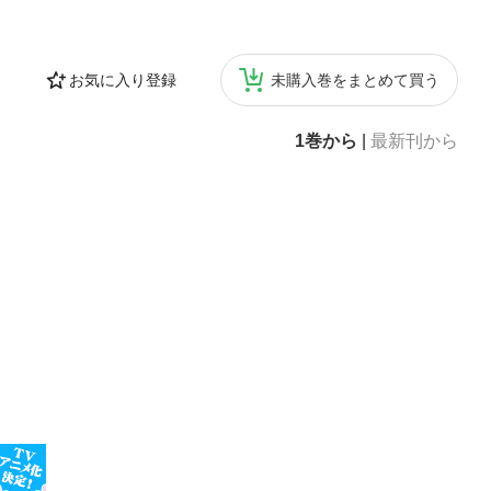
お気に入り登録
未購入巻をまとめて買う
1巻から
|
最新刊から