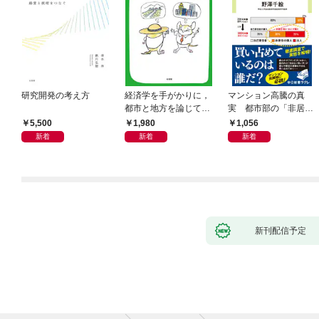
研究開発の考え方
経済学を手がかりに，
マンション高騰の真
都市と地方を論じてみ
実 都市部の「非居住
よう
化」が街を壊す
5,500
1,980
1,056
新着
新着
新着
新刊配信予定