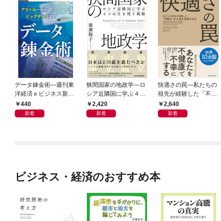
データ錬金術―週刊東
狭間国家の地政学―ロ
快適さの罠―私たちの
洋経済ｅビジネス新書
シア近隣国に学ぶ４つ
祖先が経験した「不快
Ｎo.493
の生き残り戦略
さ」が人生を充実させ
440
2,420
2,640
る
新着
新着
新着
ビジネス・経済のおすすめ本