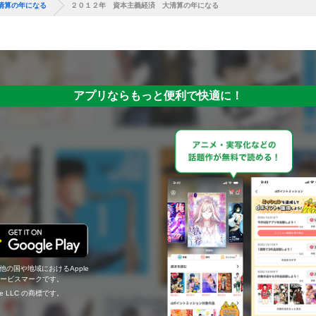
清算の年になる
２０１２年 資本主義経済 大清算の年になる
アプリならもっと便利で快適に！
の他の国や地域におけるApple
c.のサービスマークです。
ogle LLC の商標です。