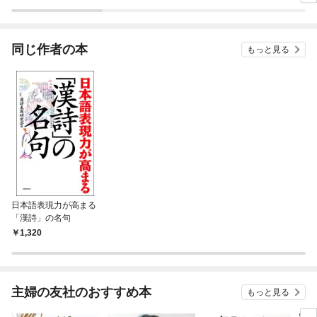
ラスボス王子様に執着
ぎて逃げ出したい(私
されています
たち犬猿の仲でしたよ
ね！？)
同じ作者の本
もっと見る
日本語表現力が高まる
「漢詩」の名句
1,320
主婦の友社のおすすめ本
もっと見る