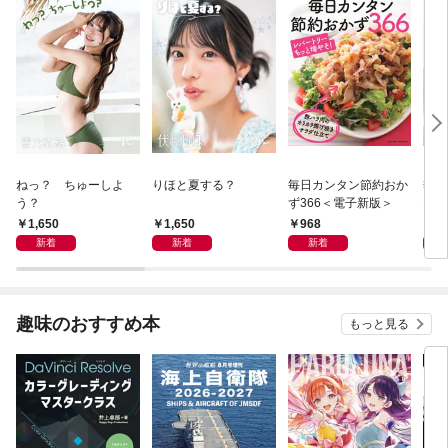
ねっ？ ちゅーしよ
りほと夏する？
毎日カンタン節約おか
季節
う？
ず366＜電子新版＞
10
子新
1,650
1,650
968
9
新着
新着
新着
趣味のおすすめ本
もっと見る