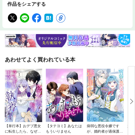
作品をシェアする
あわせてよく買われている本
【単行本】おデブ悪女
【タテヨミ】あなたは
病弱な悪役令嬢です
妹は
に転生したら、なぜか
もういりません
が、婚約者が過保護す