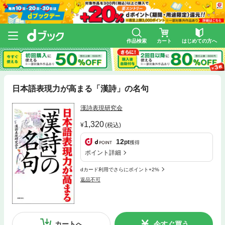
作品検索
カート
はじめての方へ
日本語表現力が高まる「漢詩」の名句
漢詩表現研究会
1,320
(税込)
12
pt
獲得
ポイント詳細
dカード利用でさらにポイント+2%
返品不可
カートへ
今すぐ買う