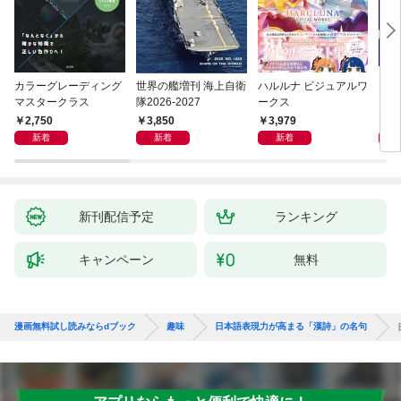
カラーグレーディング
世界の艦増刊 海上自衛
ハルルナ ビジュアルワ
【電
マスタークラス
隊2026-2027
ークス
NO
上げ
2,750
3,850
3,979
7
テム
新着
新着
新着
新刊配信予定
ランキング
キャンペーン
無料
漫画無料試し読みならdブック
趣味
日本語表現力が高まる「漢詩」の名句