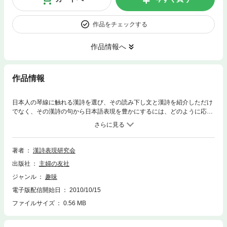
作品をチェックする
作品情報へ
作品情報
日本人の琴線に触れる漢詩を選び、その読み下し文と漢詩を紹介しただけ
でなく、その漢詩の句から日本語表現を豊かにするには、どのように応用
すればいいのかを「使い方」「表現例」として示した。また「関連語」
は、漢詩の句に登場する語彙に関係する言葉を列挙した。
著者
漢詩表現研究会
出版社
主婦の友社
ジャンル
趣味
電子版配信開始日
2010/10/15
ファイルサイズ
0.56 MB