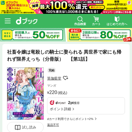
作品検索
カート
はじめての方へ
社畜令嬢は竜殺しの騎士に娶られる 異世界で家にも帰
れず限界えっち（分冊版） 【第1話】
完結
筧伽藍堂
マンガ
220
(税込)
2
pt
獲得
ポイント詳細
dカード利用でさらにポイント+2%
返品不可
試し読み