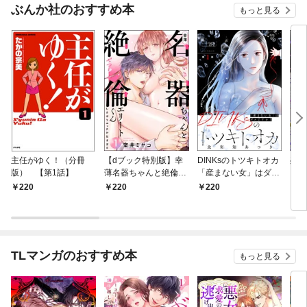
ぶんか社のおすすめ本
もっと見る
主任がゆく！（分冊
【dブック特別版】幸
DINKsのトツキトオカ
残虐
版） 【第1話】
薄名器ちゃんと絶倫エ
「産まない女」はダメ
るま
リートくん むさぼりエ
ですか？（分冊版）
夜伽
220
220
220
2
ッチが甘すぎる（分冊
【第1話】
版）
版） 【第1話】
TLマンガのおすすめ本
もっと見る