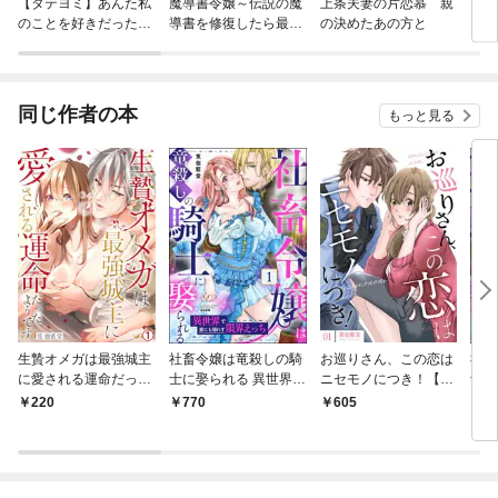
【タテヨミ】あんた私
魔導書令嬢～伝説の魔
上条夫妻の片恋慕 親
山口
のことを好きだった
導書を修復したら最強
の決めたあの方と
い 
の？
の精霊が味方になりま
した（クールな王弟殿
下がなぜかいつもそば
にいます）～［ばら売
同じ作者の本
もっと見る
り］
生贄オメガは最強城主
社畜令嬢は竜殺しの騎
お巡りさん、この恋は
社畜
に愛される運命だった
士に娶られる 異世界で
ニセモノにつき！【描
士に
ようです(1)
家にも帰れず限界えっ
き下ろしおまけ付き特
家に
220
770
605
2
ち （1）
装版】 1
ち（
話】