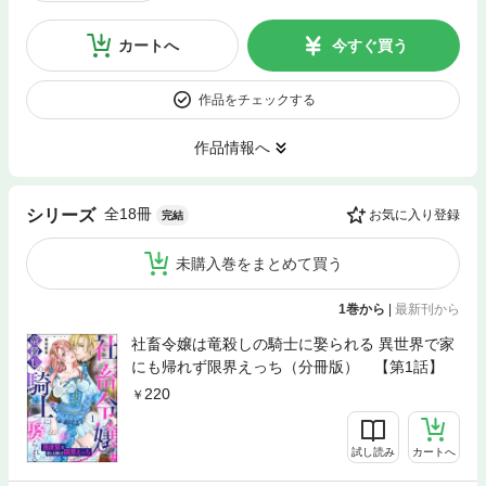
カートへ
今すぐ買う
作品をチェックする
作品情報へ
全18冊
シリーズ
お気に入り登録
完結
未購入巻をまとめて買う
1巻から
|
最新刊から
社畜令嬢は竜殺しの騎士に娶られる 異世界で家
にも帰れず限界えっち（分冊版） 【第1話】
220
試し読み
カートへ