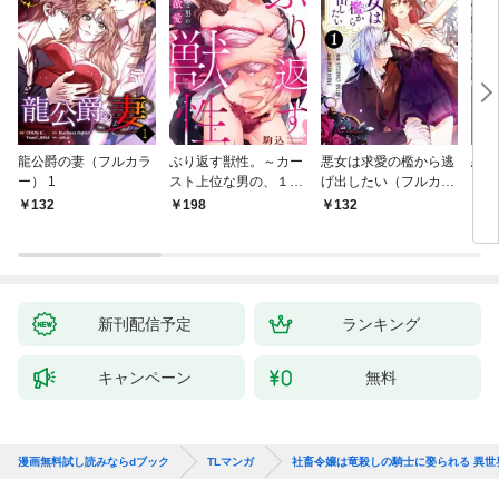
龍公爵の妻（フルカラ
ぶり返す獣性。～カー
悪女は求愛の檻から逃
恋す
ー） 1
スト上位な男の、１０
げ出したい（フルカラ
【fo
年越しの激愛１
ー） 1
132
198
132
2
新刊配信予定
ランキング
キャンペーン
無料
漫画無料試し読みならdブック
TLマンガ
社畜令嬢は竜殺しの騎士に娶られる 異