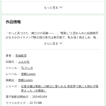
もっと見る
作品情報
「やっと見つけた、俺だけの花嫁――…」“竜殺し”と恐れられた結婚相手
がまさかのイケメン!?騎士様の体力は無尽蔵で、私を強く抱きしめ、毎晩
熱く乱れさせて――……。ルイは、慣れっことばかりに引き取られた先で
も45度のお辞儀と謝罪を繰り返す。それもそのはず、ルイは転生前もド社
畜で、理不尽なことには耐性があるから。とはいえ、まさか親戚の策略
で、誰もが恐れる“竜殺し”の騎士・クロードに嫁ぐことになるなんて…!!地
著者
筧伽藍堂
獄からさらに地獄へと導かれ、もう終わり…と思いきや、行きついた先に
出版社
ぶんか社
待っていたのは、初夜から始まる甘い溺愛執着で!?【コワモテ騎士様】×
【転生社畜令嬢】の“しるし”が導く異世界ロマンチックラブコメ♪※この作
ジャンル
TLマンガ
品は「禁断Lovers Vol.150」に収録されております。重複購入にご注意下
レーベル
禁断Lovers
さい。
掲載誌
禁断Lovers
シリーズ
社畜令嬢は竜殺しの騎士に娶られる 異世界で家にも帰れず限
界えっち（分冊版）
電子版配信開始日
2024/01/04
ファイルサイズ
22.72 MB