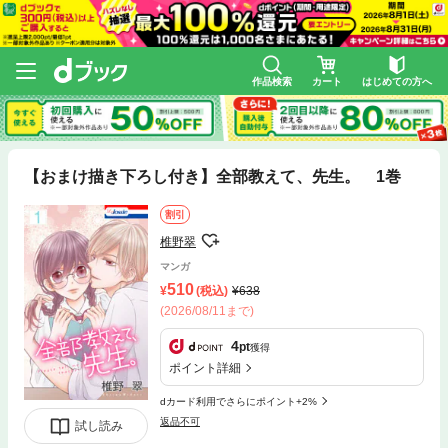
作品検索
カート
はじめての方へ
【おまけ描き下ろし付き】全部教えて、先生。 1巻
割引
椎野翠
マンガ
510
(税込)
638
(2026/08/11まで)
4
pt
獲得
ポイント詳細
dカード利用でさらにポイント+2%
返品不可
試し読み