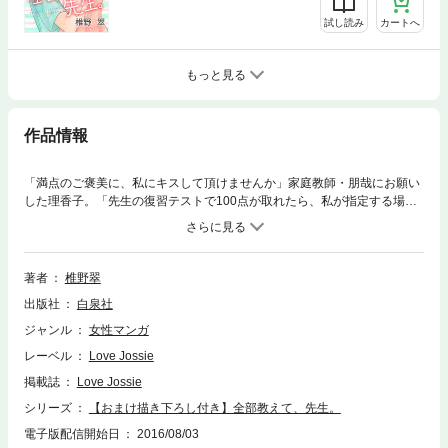
試し読み
カートへ
もっと見る
作品情報
「満点のご褒美に、私にキスして頂けませんか」家庭教師・朋哉にお願い
した理香子。「先生の復習テストで100点が取れたら、私が指定する場所
にキスをして欲しいんです」。おでこに、頬に、首に、そして…。「声、
出しちゃ駄目だよ。下に居るお母さんに聞こえちゃうよ？」という朋哉。
必死で我慢する理香子。「やめる？」「も…もっと…して下さい…」どん
どん欲深くなる自分をもて余す理香子。抑えきれない想い。理香子は、つ
著者
椎野翠
いに先生に告白するが──!? 描き下ろしオマケまんが「全部教えて、先生
出版社
白泉社
『に』。」収録！ (このコミックスにはLove Jossie Vol.4,5,7,8に掲載され
たstory01-04を加筆修正して収録しています。)
ジャンル
女性マンガ
レーベル
Love Jossie
掲載誌
Love Jossie
シリーズ
【おまけ描き下ろし付き】全部教えて、先生。
電子版配信開始日
2016/08/03