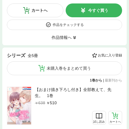
カートへ
今すぐ買う
作品をチェックする
作品情報へ
シリーズ
全5冊
お気に入り登録
未購入巻をまとめて買う
1巻から
|
最新刊から
【おまけ描き下ろし付き】全部教えて、先
生。 1巻
638
510
試し読み
カートへ