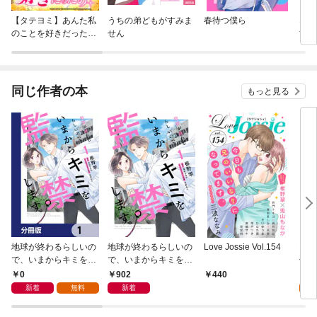
【タテヨミ】あんた私
うちの弟どもがすみま
春待つ僕ら
なの
のことを好きだった
せん
すぎ
の？
同じ作者の本
もっと見る
地球が終わるらしいの
地球が終わるらしいの
Love Jossie Vol.154
Lov
で、いまからキミを監
で、いまからキミを監
倒な婚
禁します。【分冊版】
禁します。１
0
902
2
440
1
新着
無料
新着
試