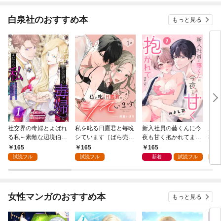
白泉社のおすすめ本
もっと見る
社交界の毒婦とよばれ
私を叱る日鷹君と毎晩
新入社員の藤くんに今
魔導
る私～素敵な辺境伯令
シています［ばら売
夜も甘く抱かれてます
導書
息に腕を折られたの
り］ 第1話
［ばら売り］ 第1話
の精
165
165
165
1
で、責任とってもらい
した
試読フル
試読フル
新着
試読フル
試
ます～［ばら売り］
下が
第1話
にい
り］
女性マンガのおすすめ本
もっと見る