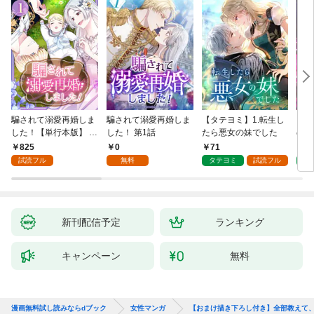
騙されて溺愛再婚しま
騙されて溺愛再婚しま
【タテヨミ】1.転生し
【タ
した！【単行本版】 1
した！ 第1話
たら悪女の妹でした
の私
巻
825
0
71
7
試読フル
無料
タテヨミ
試読フル
タ
新刊配信予定
ランキング
キャンペーン
無料
漫画無料試し読みならdブック
女性マンガ
【おまけ描き下ろし付き】全部教えて