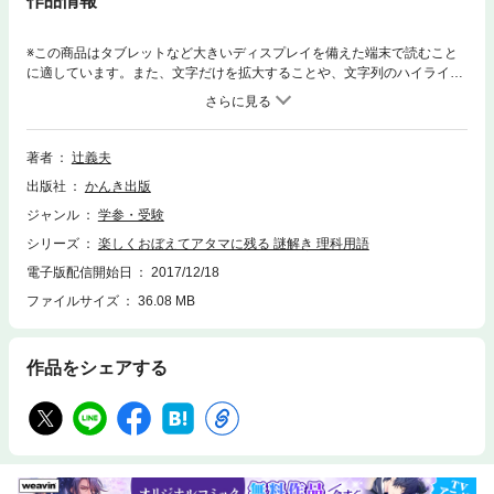
作品情報
※この商品はタブレットなど大きいディスプレイを備えた端末で読むこと
に適しています。また、文字だけを拡大することや、文字列のハイライ
ト、検索、辞書の参照、引用などの機能が使用できません。大好評「謎解
き」シリーズに『用語』が登場!灘中・開成中・・・難関中学へ3000名以
上輩出したメソッドを大公開!東大入試エッセンス配合思考力・判断力・想
像力が鍛えられる!入試に「でる用語」に強くなる!!【本書の特長】その1
著者
辻義夫
毎日の学習から入試や試験まで対応した「でる用語」を収録その2 重要度
出版社
かんき出版
がわかる入試の頻出度つきその3 さくいんがついているから、わからない
用語もすぐに調べられる
ジャンル
学参・受験
シリーズ
楽しくおぼえてアタマに残る 謎解き 理科用語
電子版配信開始日
2017/12/18
ファイルサイズ
36.08 MB
作品をシェアする