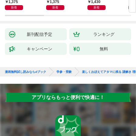
生 こくご
生 こくご
1,375
1,375
1,430
1,
新着
新着
新着
新刊配信予定
ランキング
キャンペーン
無料
漫画無料試し読みならdブック
学参・受験
楽しくおぼえてアタマに残る 謎解き 理
アプリならもっと便利で快適に！