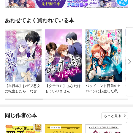
あわせてよく買われている本
【単行本】おデブ悪女
【タテヨミ】あなたは
バッドエンド目前のヒ
結界
に転生したら、なぜか
もういりません
ロインに転生した私、
ラスボス王子様に執着
今世では恋愛するつも
されています
りがチートな兄が離し
てくれません！？@C
OMIC
同じ作者の本
もっと見る