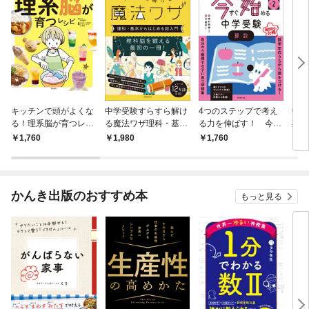
キッチンで頭がよくな
中学受験すらすら解け
4つのステップで考え
中学
る！理系脳が育つレシ
る魔法ワザ理科・基本
る力を伸ばす！ 今す
期・
ピ
からはじめる超入門
ぐ始める中学受験 小
「自
1,760
1,980
1,760
1,
2算数
て方
かんき出版のおすすめ本
もっと見る