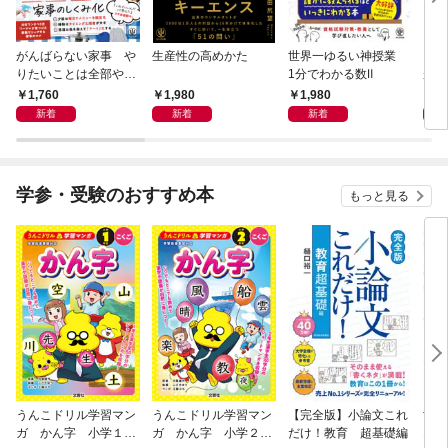
がんばらない家事 や
生産性の高めかた
世界一ゆるい神授業
もし
りたいことは全部や
1分でわかる数Ⅱ
がう
る！ラクして整う「ご
1,760
1,980
1,980
1,
きげん」ルール
新着
新着
新着
学参・受験のおすすめ本
もっと見る
うんこドリル学習マン
うんこドリル学習マン
【完全版】小論文これ
世
ガ かん字 小学１年
ガ かん字 小学２年
だけ！教育 超基礎編
1分