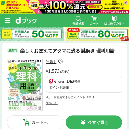
作品検索
カート
はじめての方へ
楽しくおぼえてアタマに残る 謎解き 理科用語
最新刊
辻義夫
1,573
(税込)
14
pt
獲得
ポイント詳細
dカード利用でさらにポイント+2%
返品不可
カートへ
今すぐ買う