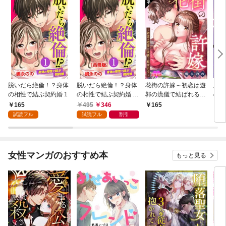
脱いだら絶倫！？身体
脱いだら絶倫！？身体
花街の許嫁～初恋は遊
脱い
の相性で結ぶ契約婚 1
の相性で結ぶ契約婚 合
郭の流儀で結ばれる～
の相
冊版 1
分冊版 1
【単
165
495
346
165
7
試読フル
試読フル
割引
女性マンガのおすすめ本
もっと見る