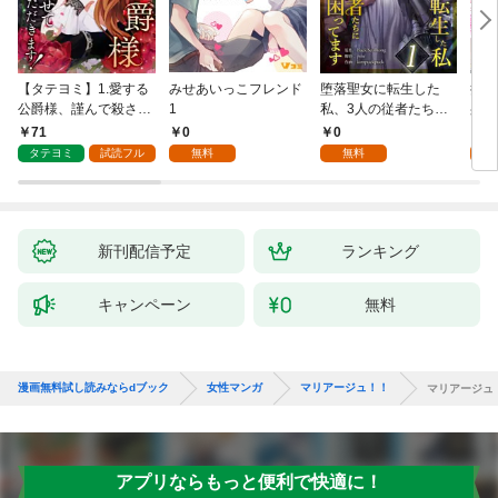
【タテヨミ】1.愛する
みせあいっこフレンド
堕落聖女に転生した
授か
公爵様、謹んで殺させ
1
私、3人の従者たちに
身籠
ていただきます！
抱かれて困ってます 第
して
71
0
0
2
1話
タテヨミ
試読フル
無料
無料
試
新刊配信予定
ランキング
キャンペーン
無料
漫画無料試し読みならdブック
女性マンガ
マリアージュ！！
マリアージュ
アプリならもっと便利で快適に！