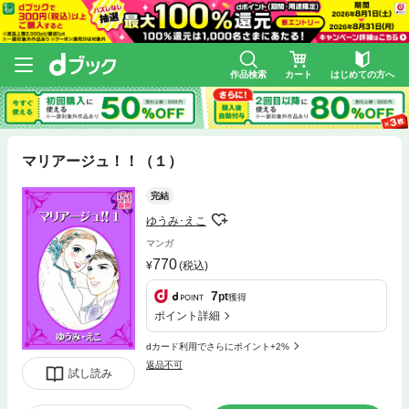
作品検索
カート
はじめての方へ
マリアージュ！！（１）
完結
ゆうみ･えこ
マンガ
770
(税込)
7
pt
獲得
ポイント詳細
dカード利用でさらにポイント+2%
返品不可
試し読み