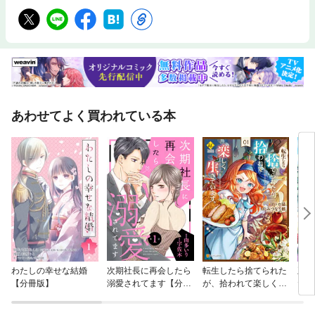
あわせてよく買われている本
わたしの幸せな結婚
次期社長に再会したら
転生したら捨てられた
王太
【分冊版】
溺愛されてます【分冊
が、拾われて楽しく生
たの
版】
きています。
りは
す【