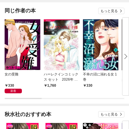
同じ作者の本
もっと見る
女の受難
ハーレクインコミック
不幸の沼に溺れる女 1
ドン
ス セット 2026年 vo
巻
が子
l.921
しま
330
1,760
330
5
新着
秋水社のおすすめ本
もっと見る