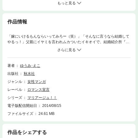
もっと見る
作品情報
「嫁にいけるもんならいってみろー（笑）」「そんなに言うなら結婚して
やるっ！」父親にイヤミを言われムカついたイキオイで、結婚紹介所『マ
リアージュ』に駆け込んだ35歳・光留（ひかる）。その所長は、なんと中
学時代の同級生・麗子だった。当時は、美人ゆえ他人を見下していた麗子
だったが、彼女も未だ独身！ 本当の理由はそれぞれ違う気がするけど、
自分は別に“結婚できない”わけじゃないって思ってるところは誰でも同じ
著者
ゆうみ･えこ
ようで…。よりによってデパートのマタニティ売場で働いている光留は、
出版社
秋水社
刺激を受けることもしばしば。真剣にお相手を見つけるべく、お見合いパ
ーティに参加した。まるで人間回転寿司のように、ぐるぐる男性が回って
ジャンル
女性マンガ
くるけど…この中に運命の人がいるのかしら――？
レーベル
ロマンス宣言
シリーズ
マリアージュ！！
電子版配信開始日
2014/08/15
ファイルサイズ
24.61 MB
作品をシェアする