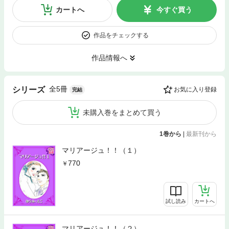
カートへ
今すぐ買う
作品をチェックする
作品情報へ
全5冊
シリーズ
お気に入り登録
完結
未購入巻をまとめて買う
1巻から
|
最新刊から
マリアージュ！！（１）
770
試し読み
カートへ
マリアージュ！！（２）