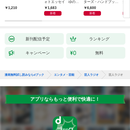
ォトエッセイ ゆのも
ターズ・ハンドブック
集 
のがたり
日本語版 電子版 第２
ーズ
1,683
6,600
1
1,210
版
ウル
新着
新着
【電
新刊配信予定
ランキング
キャンペーン
無料
漫画無料試し読みならdブック
エンタメ・芸能
芸人ラジオ
芸人ラジオ
アプリならもっと便利で快適に！