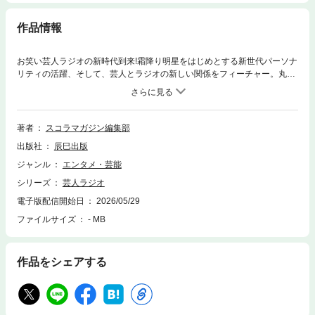
作品情報
お笑い芸人ラジオの新時代到来!霜降り明星をはじめとする新世代パーソナ
リティの活躍、そして、芸人とラジオの新しい関係をフィーチャー。丸ご
と一冊、最初から最後まで芸人ラジオのみのムック本!■霜降り明星「芸人
ラジオの新時代がやってきた!」■宮下草薙「濃厚な15分 限界の15分」■ミ
キ「兄弟同士ゆえの直球ど真ん中」■空気階段「踊り場の現在地」■真空ジ
ェシカ「どら息子が親孝行をする時」■ニューヨーク「YouTubeに広がる
著者
スコラマガジン編集部
芸人ラジオの新世界」■GERA「若手芸人×ハガキ職人 芸人ラジオの新機
出版社
辰巳出版
軸」〈特集〉芸人とラジオの新しい関係■ラブレターズ「芸人ラジオ界屈
指のオールラウンダー」■向清太朗「ジャンル限定のラジオスター」■佐藤
ジャンル
エンタメ・芸能
満春「芸人ラジオをやらない芸人」■大島育宙「2020年の芸人ラジオ論」
シリーズ
芸人ラジオ
〈巻末特別企画〉■佐久間宣行×吉田豪「船長の深夜航海図」
電子版配信開始日
2026/05/29
ファイルサイズ
- MB
作品をシェアする