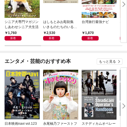
シニア犬専門マガジン
はしもとみお彫刻集
台湾旅行最強ナビ
はじ
しあわせシニア犬生活
いきものたちのいると
ころ
1,760
2,530
1,870
1,
新着
新着
新着
エンタメ・芸能のおすすめ本
もっと見る
日本映画navi vol.123
永尾柚乃ファーストフ
ステディカムオペレー
テレ