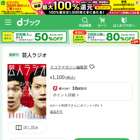
作品検索
カート
はじめての方へ
芸人ラジオ
最新刊
スコラマガジン編集部
1,100
(税込)
10
pt
獲得
ポイント詳細
dカード利用でさらにポイント+2%
返品不可
試し読み