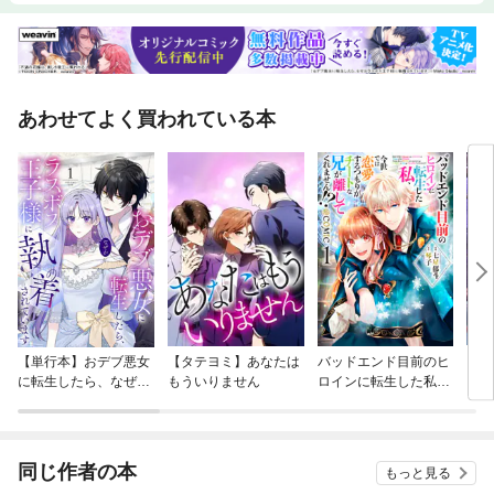
あわせてよく買われている本
【単行本】おデブ悪女
【タテヨミ】あなたは
バッドエンド目前のヒ
【タ
に転生したら、なぜか
もういりません
ロインに転生した私、
リ〜
ラスボス王子様に執着
今世では恋愛するつも
されています
りがチートな兄が離し
てくれません！？@C
OMIC
同じ作者の本
もっと見る