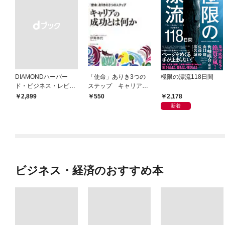
DIAMONDハーバー
「使命」ありき3つの
極限の漂流118日間
ド・ビジネス・レビュ
ステップ キャリアの
ー 2026年9月号 特集
成功とは何か
2,178
￥2,899
550
「上司をマネジメント
新着
する」
ビジネス・経済のおすすめ本