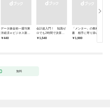
データ錬金術―週刊東
会計超入門！ 知識ゼ
「メンター」の教科
洋経済ｅビジネス新書
ロでも2時間で決算書
書 相手に寄り添いな
Ｎo.493
が読めるようになる！
がら成長を後押しする
￥440
￥1,540
￥1,980
￥
改訂2版
無料