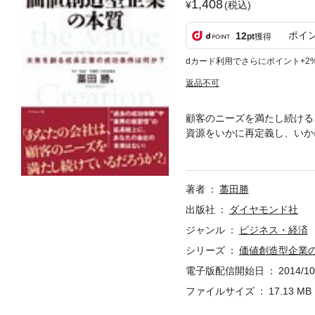
1,408
(税込)
ポイ
12
pt
獲得
dカード利用でさらにポイント+2
返品不可
顧客のニーズを満たし続ける
資源をいかに再定義し、いか
ルタントが「価値創造型企業
著者
藁田勝
出版社
ダイヤモンド社
ジャンル
ビジネス・経済
シリーズ
価値創造型企業
電子版配信開始日
2014/10
ファイルサイズ
17.13 MB