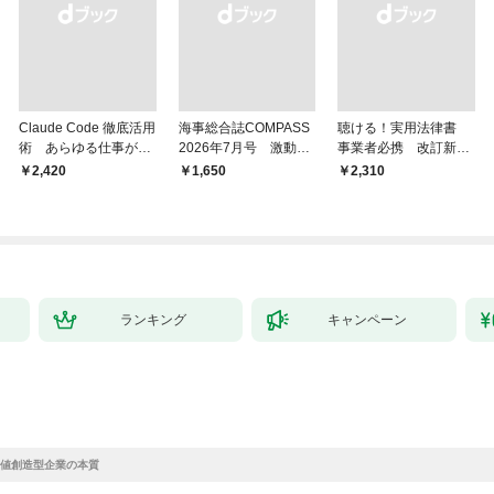
Claude Code 徹底活用
海事総合誌COMPASS
聴ける！実用法律書
術 あらゆる仕事が爆
2026年7月号 激動の
事業者必携 改訂新
速化する
時代の海運経営 主要
版 中小企業のための
￥2,420
￥1,650
￥2,310
邦船社トップに聞く
株式会社【株主総会・
取締役会・監査役会】
の議事録・登記の手続
きと書式サンプル集
ランキング
キャンペーン
値創造型企業の本質