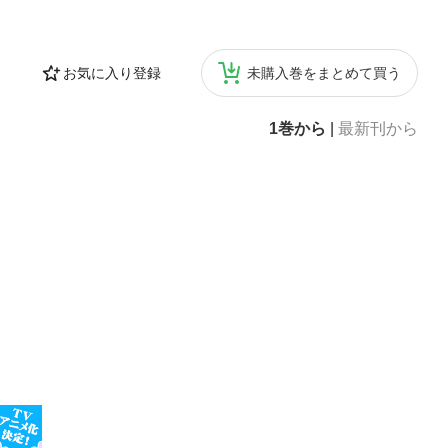
お気に入り登録
未購入巻をまとめて買う
1巻から
|
最新刊から