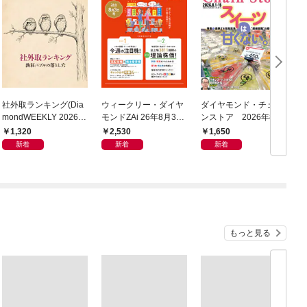
社外取ランキング(Dia
ウィークリー・ダイヤ
ダイヤモンド・チェー
mondWEEKLY 2026年
モンドZAi 26年8月3日
ンストア 2026年8月
8/8・15合併号)
号
1日・15日号
1,320
2,530
1,650
新着
新着
新着
もっと見る