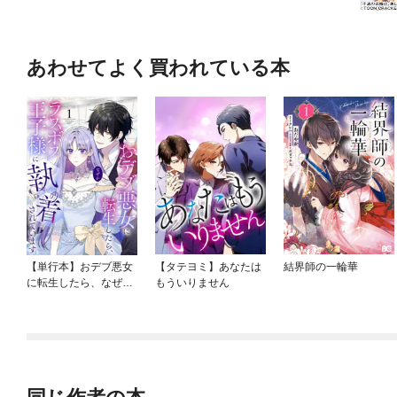
あわせてよく買われている本
【単行本】おデブ悪女
【タテヨミ】あなたは
結界師の一輪華
に転生したら、なぜか
もういりません
ラスボス王子様に執着
されています