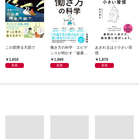
この星降る天国で
働き方の科学 エビデ
あきれるほど小さい習
ンスが明かす「健康」
慣
も「生産性」も手に入
1,650
1,980
1,870
れる方法
新着
新着
新着