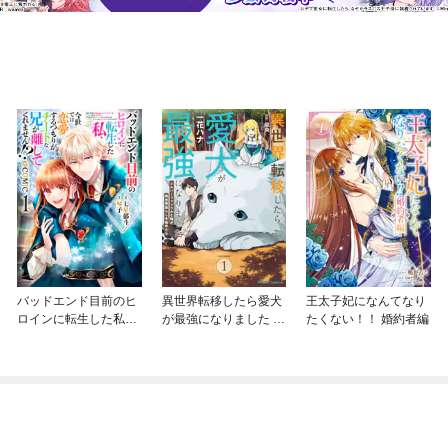
バッドエンド目前のヒ
異世界転移したら愛犬
王太子妃になんてなり
ロインに転生した私、
が最強になりました ～
たくない！！ 婚約者編
今世では恋愛するつも
シルバーフェンリルと
りがチートな兄が離し
俺が異世界暮らしを始
てくれません！？@C
めたら～ THE COMIC
OMIC