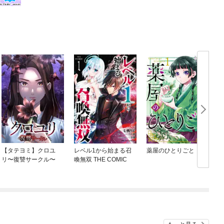
【タテヨミ】クロユ
レベル1から始まる召
薬屋のひとりごと
リ〜復讐サークル〜
喚無双 THE COMIC