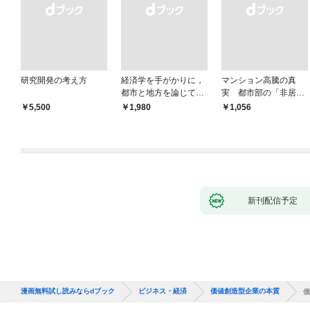
研究開発の考え方
経済学を手がかりに，
マンション高騰の真
都市と地方を論じてみ
実 都市部の「非居住
よう
化」が街を壊す
￥5,500
￥1,980
￥1,056
新刊配信予定
漫画無料試し読みならdブック
ビジネス・経済
価値創造型企業の本質
価