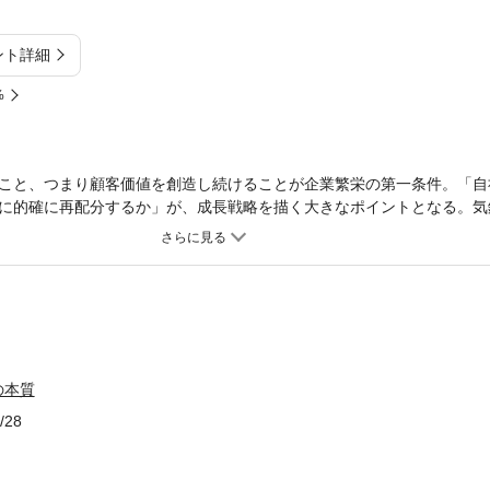
ント詳細
%
こと、つまり顧客価値を創造し続けることが企業繁栄の第一条件。「自
に的確に再配分するか」が、成長戦略を描く大きなポイントとなる。気
」への転換を提言。中堅・中小企業の成長戦略への具体的な指針を示す
の本質
/28