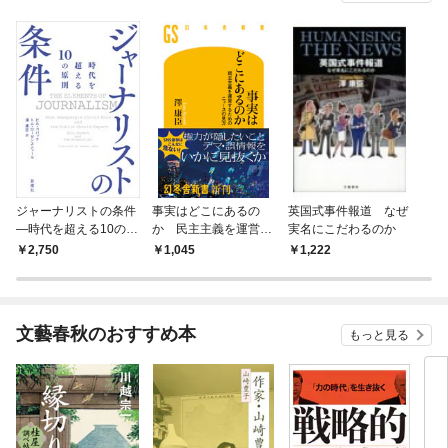
ジャーナリストの条件
事実はどこにあるの
英国式事件報道 なぜ
—時代を超える10の原
か 民主主義を運営す
実名にこだわるのか
則—
るためのニュースの見
2,750
1,045
1,222
方
文藝春秋のおすすめ本
もっと見る