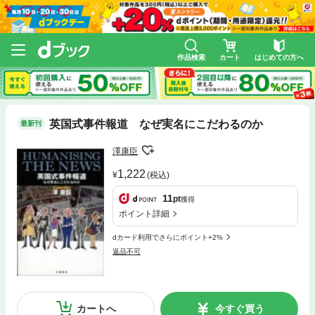
作品検索
カート
はじめての方へ
英国式事件報道 なぜ実名にこだわるのか
最新刊
澤康臣
1,222
(税込)
11
pt
獲得
ポイント詳細
dカード利用でさらにポイント+2%
返品不可
カートへ
今すぐ買う