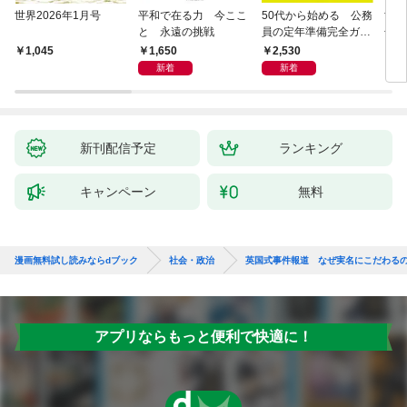
世界2026年1月号
平和で在る力 今ここ
50代から始める 公務
世界
と 永遠の挑戦
員の定年準備完全ガイ
化と
ド
1,650
2,530
1,045
1,
新着
新着
新刊配信予定
ランキング
キャンペーン
無料
漫画無料試し読みならdブック
社会・政治
英国式事件報道 なぜ実名にこだわる
アプリならもっと便利で快適に！