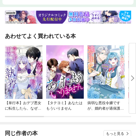
あわせてよく買われている本
【単行本】おデブ悪女
【タテヨミ】あなたは
病弱な悪役令嬢です
公爵
に転生したら、なぜか
もういりません
が、婚約者が過保護す
当た
ラスボス王子様に執着
ぎて逃げ出したい(私
されています
たち犬猿の仲でしたよ
ね！？)
同じ作者の本
もっと見る