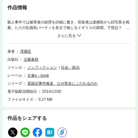
作品情報
殺人事件では被害者の経歴を詳細に書き、容疑者は逮捕前から顔写真を掲
載、ただの乱痴気パーティを長文で報じるイギリスの新聞。下世話？ 野
次馬根性？ 残酷好き？ しかし、日本人記者が見た報道の現場には、
「ジャーナリストの役割」に対する確固たる認識があった。「ジャーナリ
ストは下の下」とうそぶく記者がいれば、「ニュースは人間についてのこ
とでなくてはならない」と強調する記者もいる。「歴史の第一稿」を作
著者
澤康臣
る、というニュースの意義を考えさせられる一冊。
出版社
文藝春秋
ジャンル
ノンフィクション
社会・政治
レーベル
文春e－book
シリーズ
英国式事件報道 なぜ実名にこだわるのか
電子版配信開始日
2014/12/30
ファイルサイズ
0.27 MB
作品をシェアする