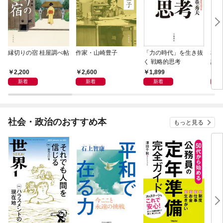
縁切りの宿 桂屋調べ帖
作家・山崎豊子
「力の時代」を生き抜
本当
く 戦略的思考
話）
2,200
2,600
1,899
1,
新着
新着
新着
社会・政治のおすすめ本
もっと見る