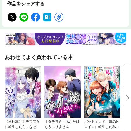
作品をシェアする
あわせてよく買われている本
【単行本】おデブ悪女
【タテヨミ】あなたは
バッドエンド目前のヒ
【タ
に転生したら、なぜか
もういりません
ロインに転生した私、
リ〜