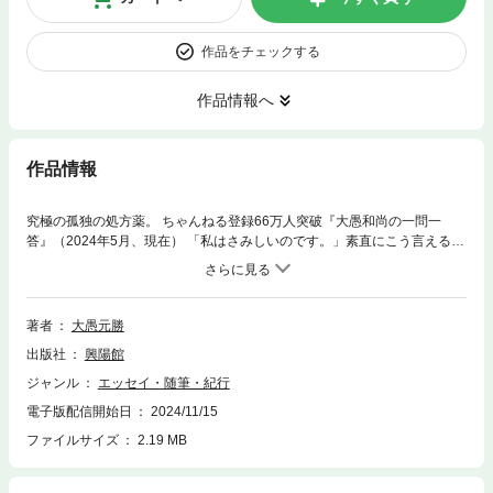
作品をチェックする
作品情報へ
作品情報
究極の孤独の処方薬。 ちゃんねる登録66万人突破『大愚和尚の一問一
答』（2024年5月、現在） 「私はさみしいのです。」素直にこう言える人
は大丈夫です。 ひとりぼっちの苦しみ、老いの孤独、大切な人を喪失する
悲しみに寄り添う本。 その「さみしさ」に寄り添いながら、心をやわらげ
て 気持ちを解き放つ話を書きました。
著者
大愚元勝
出版社
興陽館
ジャンル
エッセイ・随筆・紀行
電子版配信開始日
2024/11/15
ファイルサイズ
2.19 MB