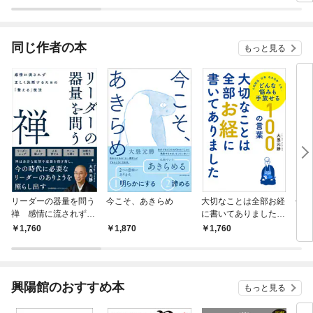
ラスボス王子様に執着
今世では恋愛するつも
されています
りがチートな兄が離し
てくれません！？@C
OMIC
同じ作者の本
もっと見る
リーダーの器量を問う
今こそ、あきらめ
大切なことは全部お経
仕事
禅 感情に流されず正
に書いてありました
くい
しく決断するための
どんな悩みも手放せる
1,760
1,870
1,760
1,
「整える」技法
100の言葉
興陽館のおすすめ本
もっと見る