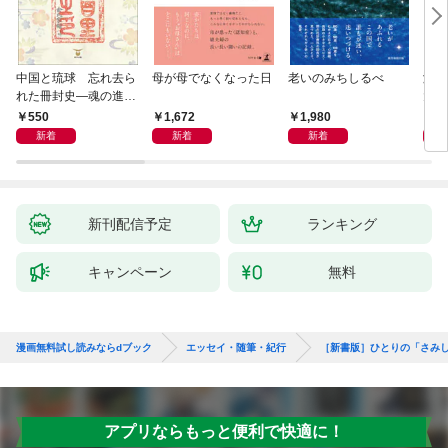
中国と琉球 忘れ去ら
母が母でなくなった日
老いのみちしるべ
激闘
れた冊封史―魂の進化
大然
―
ップ
550
1,672
1,980
2
新着
新着
新着
新刊配信予定
ランキング
キャンペーン
無料
漫画無料試し読みならdブック
エッセイ・随筆・紀行
［新書版］ひとりの「さみ
アプリならもっと便利で快適に！