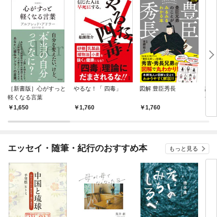
［新書版］心がすっと
やるな！「 四毒」
図解 豊臣秀長
認知
軽くなる言葉
分か
1,650
1,760
1,760
1,
エッセイ・随筆・紀行のおすすめ本
もっと見る