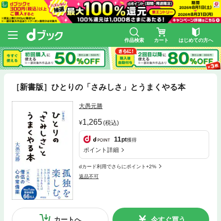
作品検索
カート
はじめての方へ
［新書版］ひとりの「さみしさ」とうまくやる本
大愚元勝
1,265
(税込)
11
pt
獲得
ポイント詳細
dカード利用でさらにポイント+2%
返品不可
カートへ
今すぐ買う