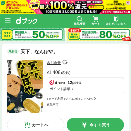
作品検索
カート
はじめての方へ
天下、なんぼや。
最新刊
吉川永青
1,408
(税込)
12
pt
獲得
ポイント詳細
dカード利用でさらにポイント+2%
返品不可
カートへ
今すぐ買う