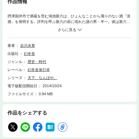
作品情報
摂津国伊丹で酒蔵を営む鴻池新六は、ひょんなことから濁りのない酒「清
酒」を発明する。評判を呼ぶ新六の前に現れた謎の男・半一。彼は新六が
「ある名将」の忘れ形見であることを知っていた。半一を遣わした“大御
所”徳川家康の思惑とは。さらに新六は、茶屋四郎次郎、淀屋善右衛門ら大
物商人と出会い、海運業、大名貸へと乗り出していくが――。江戸時代を
代表する「鴻池財閥」を築いた“脱武士”商人・鴻池新六の血湧き肉躍る一
著者
吉川永青
代記！
出版社
幻冬舎
ジャンル
歴史・時代
レーベル
幻冬舎単行本
シリーズ
天下、なんぼや。
電子版配信開始日
2014/10/24
ファイルサイズ
0.94 MB
作品をシェアする