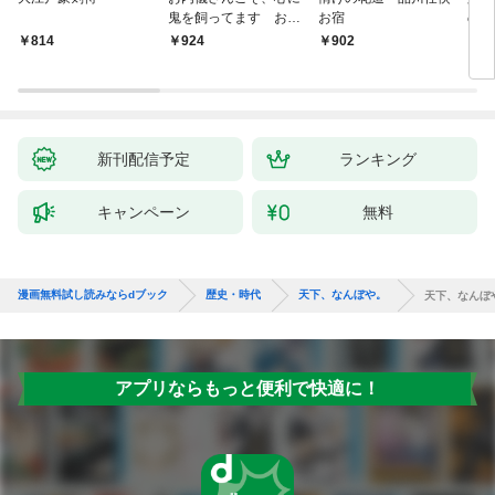
鬼を飼ってます おけ
お宿
の弦
いの戯作手帖
814
924
902
8
新刊配信予定
ランキング
キャンペーン
無料
漫画無料試し読みならdブック
歴史・時代
天下、なんぼや。
天下、なんぼ
アプリならもっと便利で快適に！