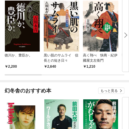
徳川か、豊臣か。
黒い肌のサムライ 信
高く翔べ 快商・紀伊
華の
長との短き日々
國屋文左衛門
2,200
2,640
1,210
1,
幻冬舎のおすすめ本
もっと見る