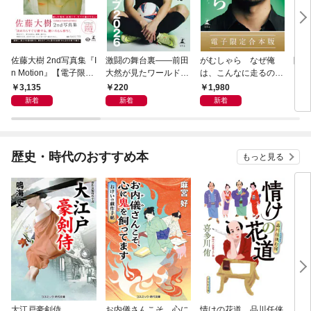
佐藤大樹 2nd写真集『I
激闘の舞台裏――前田
がむしゃら なぜ俺
降格
n Motion』【電子限定
大然が見たワールドカ
は、こんなに走るのか
動画特典付き】
ップ2026
——。【電子限定合本
3,135
220
1,980
7
版】
新着
新着
新着
歴史・時代のおすすめ本
もっと見る
大江戸豪剣侍
お内儀さんこそ、心に
情けの花道 品川任侠
必殺