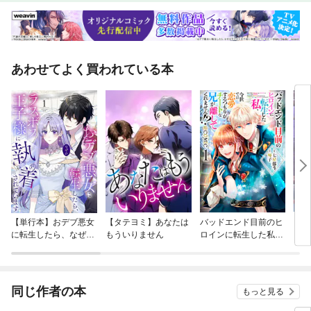
あわせてよく買われている本
【単行本】おデブ悪女
【タテヨミ】あなたは
バッドエンド目前のヒ
【タ
に転生したら、なぜか
もういりません
ロインに転生した私、
リ〜
ラスボス王子様に執着
今世では恋愛するつも
されています
りがチートな兄が離し
てくれません！？@C
OMIC
同じ作者の本
もっと見る