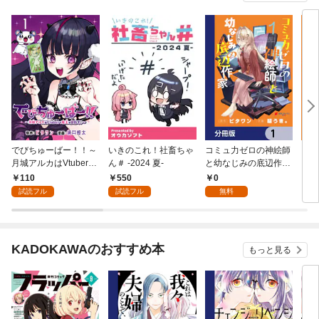
でびちゅーばー！！～
いきのこれ！社畜ちゃ
コミュ力ゼロの神絵師
コミ
月城アルカはVtuberで
ん＃ -2024 夏-
と幼なじみの底辺作家
と幼
魔王を目指す！～(話
【分冊版】 1
１
110
550
0
7
売り) #1
試読フル
試読フル
無料
KADOKAWAのおすすめ本
もっと見る