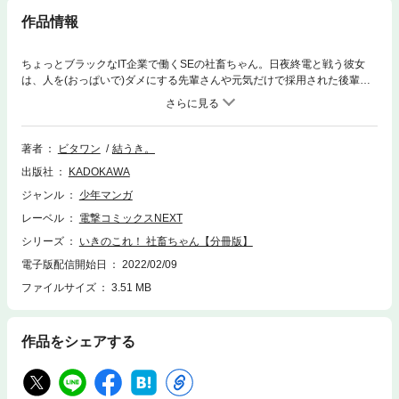
作品情報
ちょっとブラックなIT企業で働くSEの社畜ちゃん。日夜終電と戦う彼女
は、人を(おっぱいで)ダメにする先輩さんや元気だけで採用された後輩ち
ゃんと共に働いている！ 日本ではごく普通のサラリーマンコミック！
分冊版第4弾。
著者
ビタワン
結うき。
出版社
KADOKAWA
ジャンル
少年マンガ
レーベル
電撃コミックスNEXT
シリーズ
いきのこれ！ 社畜ちゃん【分冊版】
電子版配信開始日
2022/02/09
ファイルサイズ
3.51 MB
作品をシェアする