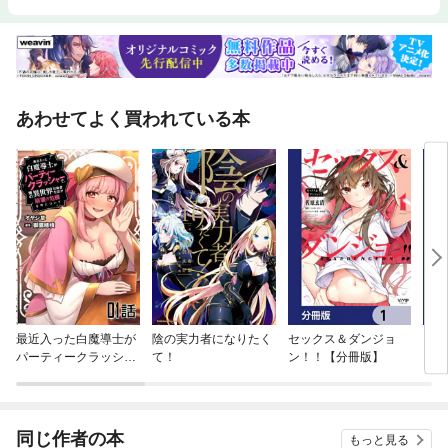
あわせてよく買われている本
最近入った白魔導士が
陰の実力者になりたく
セックス＆ダンジョ
２９
パーティークラッシャ
て！
ン！！【分冊版】
自由
ーで、俺の異世界冒険
た。
者生活が崩壊の危機な
件について【単話版】
同じ作者の本
もっと見る