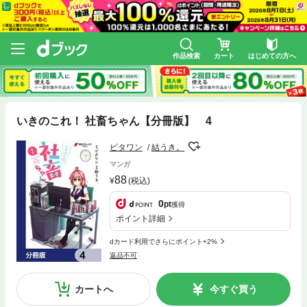
作品検索
カート
はじめての方へ
いきのこれ！ 社畜ちゃん【分冊版】 4
ビタワン
結うき。
マンガ
88
(税込)
0
pt
獲得
ポイント詳細
dカード利用でさらにポイント+2%
返品不可
カートへ
今すぐ買う