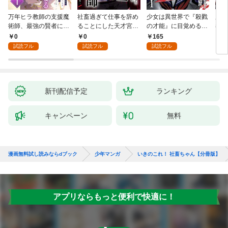
万年ヒラ教師の支援魔
社畜過ぎて仕事を辞め
少女は異世界で『殺戮
魔王
術師、最強の賢者にな
ることにした天才宮廷
の才能』に目覚める
者パ
る～不人気の支援魔術
魔術師～辺境の地でス
(話売り) #1
やっ
0
0
165
2
師は給料泥棒だと魔術
ローライフを夢見る
試読フル
試読フル
試読フル
大学をクビになった
が、不届き者を倒して
が、出世した元教え子
いたら『最果ての魔
たちのおかげで何も困
女』と呼ばれるように
らない件～ 第1話
なる～ 第1話
新刊配信予定
ランキング
キャンペーン
無料
漫画無料試し読みならdブック
少年マンガ
いきのこれ！ 社畜ちゃん【分冊版】
アプリならもっと便利で快適に！