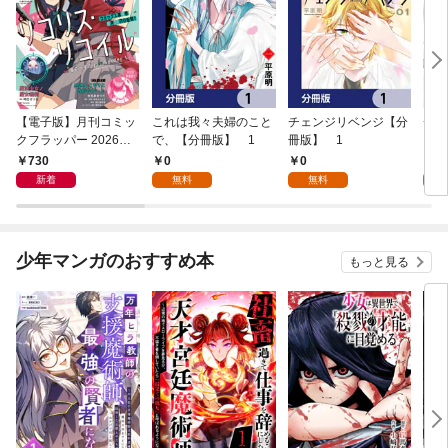
【電子版】月刊コミッ
これは我々夫婦のこと
チェンジリベンジ【分
チェ
クフラッパー 2026年9
で、【分冊版】 1
冊版】 1
月号
730
0
0
7
新着
無料
無料
試
少年マンガのおすすめ本
もっと見る