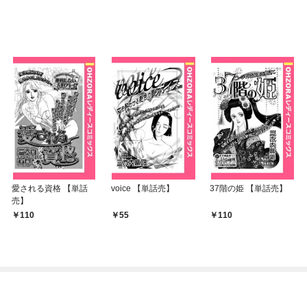
愛される資格 【単話
voice 【単話売】
37階の姫 【単話売】
売】
110
55
110