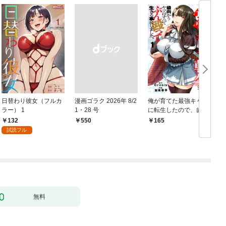
日替わり彼女（フルカ
漫画ゴラク 2026年 8/2
俺が育てた最強キャラ
ラー） 1
1・28 号
に転生したので、歯向
かうヤツはすべてぶん
132
￥550
165
￥
殴って生きる事にしま
試読フル
した。１
無料