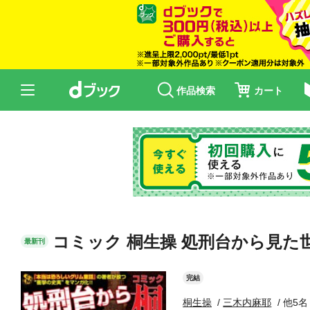
作品検索
カート
コミック 桐生操 処刑台から見た
最新刊
完結
桐生操
三木内麻耶
他5名