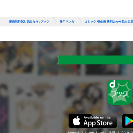
漫画無料試し読みならdブック
青年マンガ
コミック 桐生操 処刑台から見た世
Appleのロゴ、App Storeは、米国もしくはそ