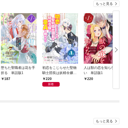
もっと見る
堕ちた聖職者は花を手
初恋をこじらせた堅物
人は獣の恋を知らな
折る 単話版1
騎士団長は妖精令嬢に
い 単話版1
童貞を捧げたい 単話
220
187
220
版1
新着
もっと見る