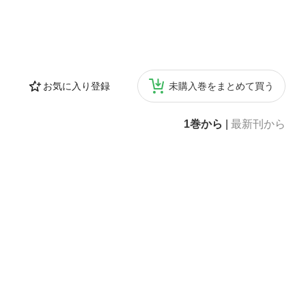
お気に入り登録
未購入巻をまとめて買う
1巻から
|
最新刊から