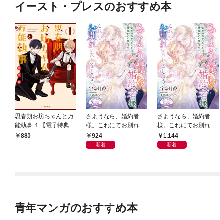
イースト・プレスのおすすめ本
思春期お坊ちゃんと万
さようなら、婚約者
さようなら、婚約者
能執事 １【電子特典付
様。これにてお別れい
様。これにてお別れい
き】
たしましょう
たしましょう【電子書
924
1,144
880
籍特装版】
新着
新着
青年マンガのおすすめ本