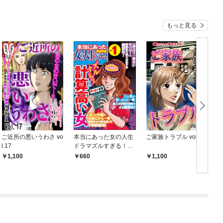
もっと見る
ご近所の悪いうわさ vo
本当にあった女の人生
ご家族トラブル vol.12
幸
l.17
ドラマズルすぎる！計
算高い女 Vol.1
1,100
660
1,100