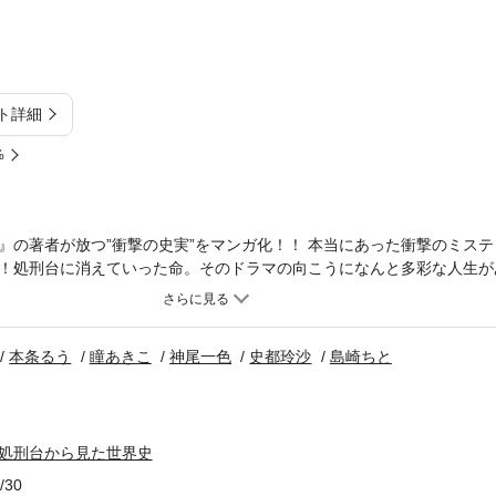
ト詳細
%
』の著者が放つ”衝撃の史実”をマンガ化！！ 本当にあった衝撃のミス
！処刑台に消えていった命。そのドラマの向こうになんと多彩な人生が
いわばその人が生きてきたドラマチックな『人生』そのものではないだ
事と考えてはならない。それを創りだしたのは、私たちひとりひとりの
─処刑台から見た世界史 桐生操（あんず堂刊）まえがきより抜粋─
本条るう
瞳あきこ
神尾一色
史都玲沙
島崎ちと
 処刑台から見た世界史
/30