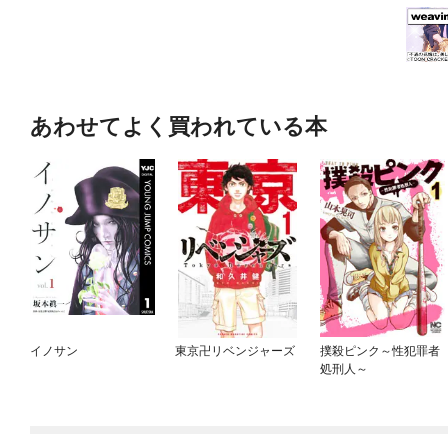
あわせてよく買われている本
イノサン
東京卍リベンジャーズ
撲殺ピンク～性犯罪者
処刑人～