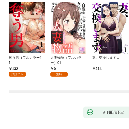
奪う男（フルカラー）
人妻物語（フルカラ
妻、交換します１
1
ー）01
132
0
214
試読フル
無料
新刊配信予定