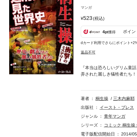
マンガ
523
(税込)
ポイン
4
pt
獲得
dカード利用でさらにポイント+2
返品不可
『本当は恐ろしいグリム童話
弄された麗しき犠牲者たち！
う。処刑台でのひとこまは、
し、そのドラマを決して他人
ひそむ狂気なのだから……。
著者
桐生操
三木内麻耶
出版社
イースト・プレス
ジャンル
青年マンガ
シリーズ
コミック 桐生操
電子版配信開始日
2014/05