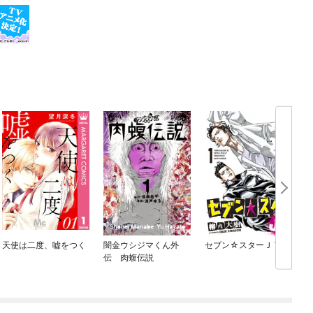
天使は二度、嘘をつく
闇金ウシジマくん外
セブン☆スターＪＴ
伝 肉蝮伝説