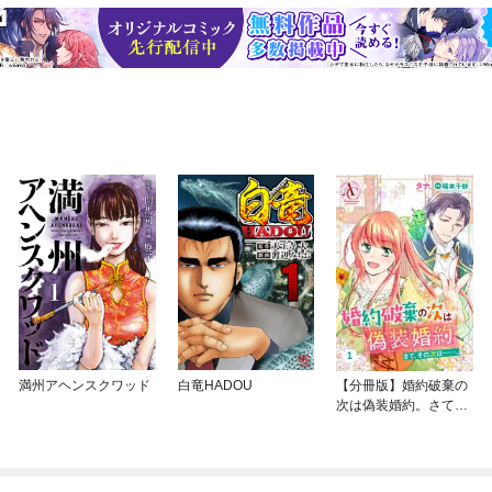
満州アヘンスクワッド
白竜HADOU
【分冊版】婚約破棄の
次は偽装婚約。さて、
その次は……。