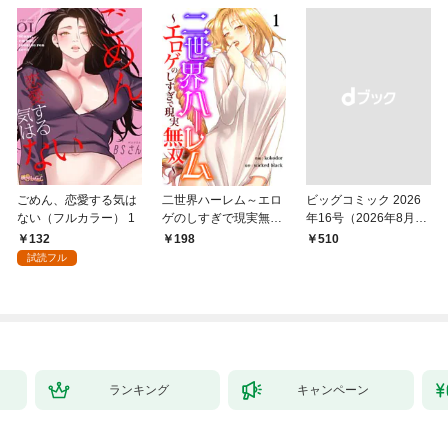
ごめん、恋愛する気は
二世界ハーレム～エロ
ビッグコミック 2026
ない（フルカラー） 1
ゲのしすぎで現実無双
年16号（2026年8月7
～１
日発売）
132
198
￥510
試読フル
ランキング
キャンペーン