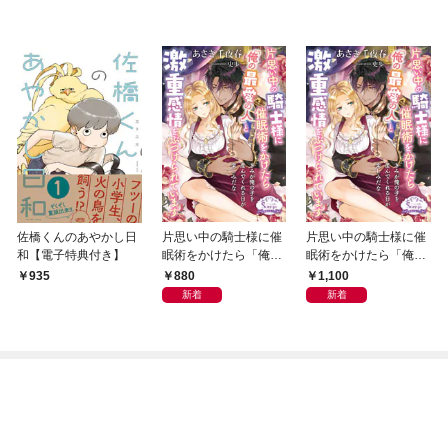
佐橋くんのあやかし日
片思い中の騎士様に催
片思い中の騎士様に催
和【電子特典付き】
眠術をかけたら「俺の
眠術をかけたら「俺の
最愛の人」と激重感情
最愛の人」と激重感情
880
1,100
935
をぶつけられています
をぶつけられています
新着
新着
【電子書籍特装版】