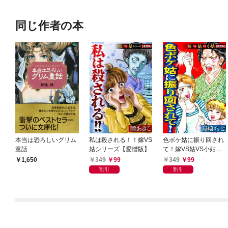
同じ作者の本
本当は恐ろしいグリム
私は殺される！！嫁VS
色ボケ姑に振り回され
童話
姑シリーズ【愛憎版】
て！嫁VS姑VS小姑
【愛憎版】
349
99
349
99
1,650
割引
割引