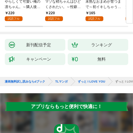
やらしくて可愛い俺の
マゾな梢ちゃんはひど
未熟なおまめが育つま
お見
凛ちゃん。～隣人後輩
くされたい。～性癖マ
で～初イキしちゃう敏
筋肉
くんのイキすぎた執着
ッチした後輩と欲望の
感指導～1
絶寸
220
220
165
1
にハメ堕とされる～(1)
ままにセックスしたら
1【
試読フル
試読フル
試読フル
試
～(1)
付き
新刊配信予定
ランキング
キャンペーン
無料
漫画無料試し読みならdブック
TLマンガ
ずっと I LOVE YOU
ずっと I LOV
アプリならもっと便利で快適に！