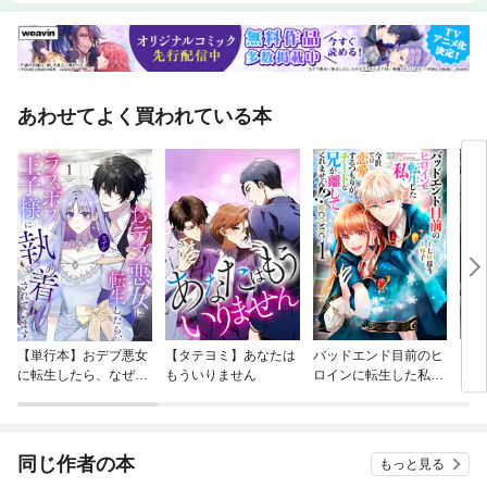
あわせてよく買われている本
【単行本】おデブ悪女
【タテヨミ】あなたは
バッドエンド目前のヒ
【タ
に転生したら、なぜか
もういりません
ロインに転生した私、
リ〜
ラスボス王子様に執着
今世では恋愛するつも
されています
りがチートな兄が離し
てくれません！？@C
OMIC
同じ作者の本
もっと見る