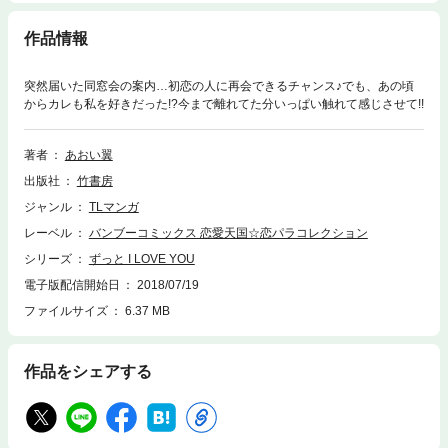
作品情報
突然届いた同窓会の案内…初恋の人に再会できるチャンス♪でも、あの頃
からカレも私を好きだった!?今まで離れてた分いっぱい触れて感じさせて!!
著者
あおい翼
出版社
竹書房
ジャンル
TLマンガ
レーベル
バンブーコミックス 恋愛天国☆恋パラコレクション
シリーズ
ずっと I LOVE YOU
電子版配信開始日
2018/07/19
ファイルサイズ
6.37 MB
作品をシェアする