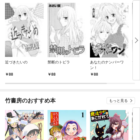
近づきたいの
禁断のトビラ
あなたのナンバーワ
ずっと
ン！
88
88
88
8
竹書房のおすすめ本
もっと見る