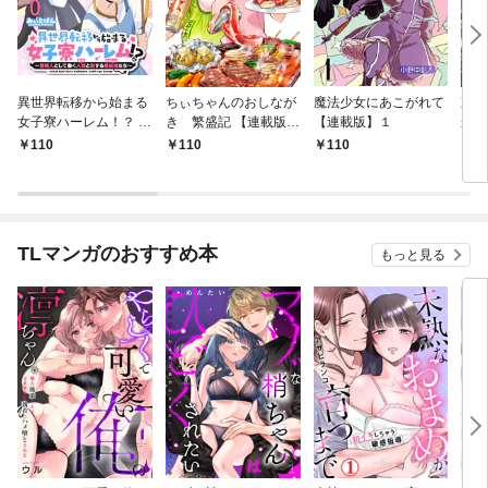
異世界転移から始まる
ちぃちゃんのおしなが
魔法少女にあこがれて
東京
女子寮ハーレム！？ ～
き 繁盛記 【連載版】
【連載版】１
から
管理人として働く人間
１
冒険
110
110
110
1
と恋する魔族娘たち～
ダン
【連載版】０
なっ
【連
TLマンガのおすすめ本
もっと見る