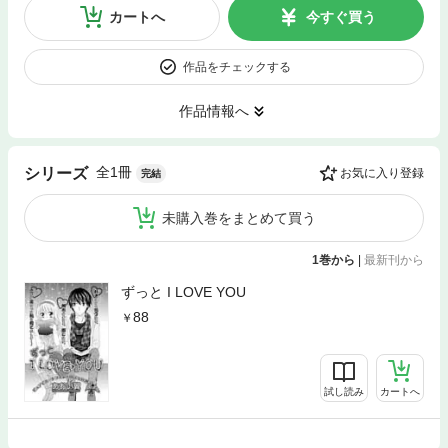
カートへ
今すぐ買う
作品をチェックする
作品情報へ
全1冊
シリーズ
お気に入り登録
完結
未購入巻をまとめて買う
1巻から
|
最新刊から
ずっと I LOVE YOU
88
試し読み
カートへ