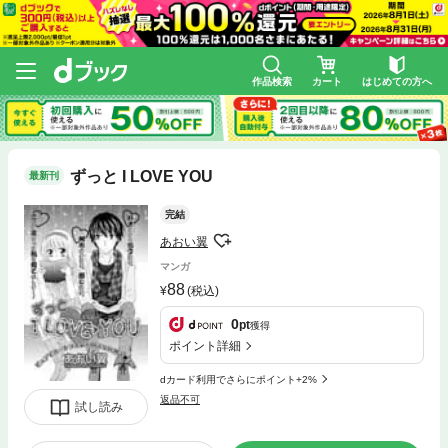
作品検索
カート
はじめての方へ
ずっと I LOVE YOU
最新刊
完結
あおい翼
マンガ
88
(税込)
0
pt
獲得
ポイント詳細
dカード利用でさらにポイント+2%
返品不可
試し読み