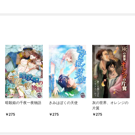
暗殺姫の千夜一夜物語
きみはぼくの天使
灰の世界、オレンジの
片翼
275
275
275