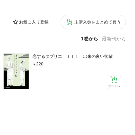
お気に入り登録
未購入巻をまとめて買う
1巻から
|
最新刊から
恋するタブリエ ＩＩＩ．出来の良い後輩
220
カートへ