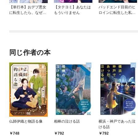
【単行本】おデブ悪女
【タテヨミ】あなたは
バッドエンド目前のヒ
に転生したら、なぜか
もういりません
ロインに転生した私、
ラスボス王子様に執着
今世では恋愛するつも
されています
りがチートな兄が離し
てくれません！？@C
OMIC
同じ作者の本
仏師伊織と物語る像
相棒の泣ける話
横浜・神戸であった泣
ける話
748
792
792