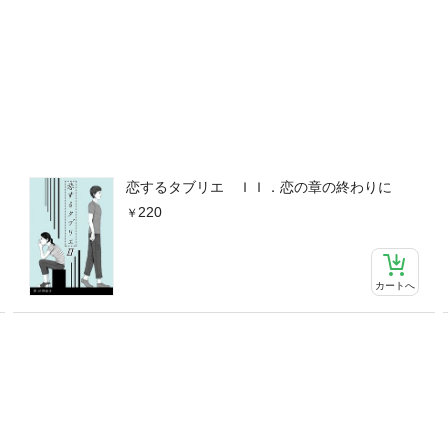
恋するタブリエ ＩＩ．恋の章の終わりに
220
カートへ