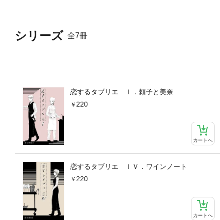
シリーズ
全7冊
恋するタブリエ Ｉ．頼子と美奈
220
カートへ
恋するタブリエ ＩＶ．ワインノート
220
カートへ