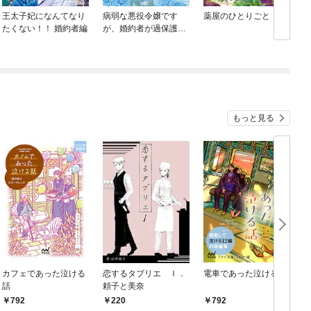
王太子妃になんてなり
病弱な悪役令嬢です
薬屋のひとりごと
たくない！！ 婚約者編
が、婚約者が過保護す
ぎて逃げ出したい(私た
ち犬猿の仲でしたよ
ね！？)
もっと見る
カフェであった泣ける
恋するタブリエ Ｉ．
電車であった泣ける話
話
頼子と美奈
792
220
792
￥