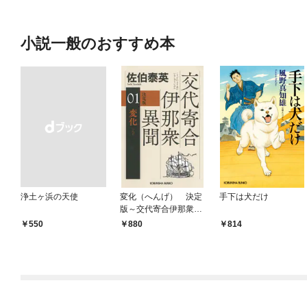
小説一般のおすすめ本
浄土ヶ浜の天使
変化（へんげ） 決定
手下は犬だけ
版～交代寄合伊那衆異
聞（1）～
￥550
880
814