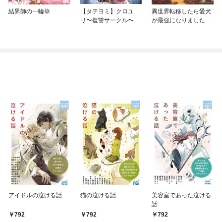
結界師の一輪華
【タテヨミ】クロユ
異世界転移したら愛犬
リ〜復讐サークル〜
が最強になりました ～
シルバーフェンリルと
俺が異世界暮らしを始
めたら～ THE COMIC
アイドルの泣ける話
猫の泣ける話
美容室であった泣ける
話
792
792
792