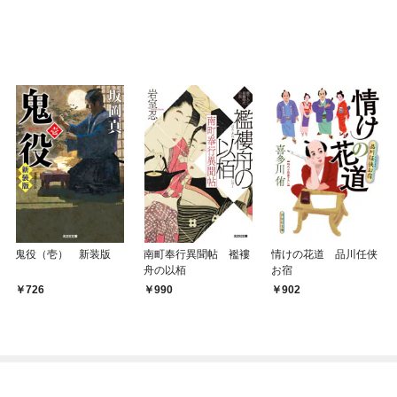
鬼役（壱） 新装版
南町奉行異聞帖 襤褸
情けの花道 品川任侠
舟の以栢
お宿
726
990
902