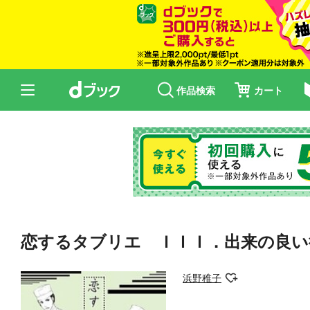
作品検索
カート
恋するタブリエ ＩＩＩ．出来の良い
浜野稚子