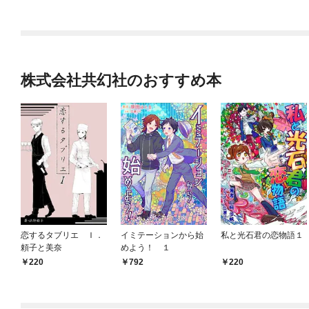
株式会社共幻社のおすすめ本
恋するタブリエ Ｉ．
イミテーションから始
私と光石君の恋物語１
頼子と美奈
めよう！ １
220
792
220