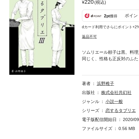
220
(税込)
ポイン
2
pt
獲得
dカード利用でさらにポイント+2
返品不可
ソムリエール頼子は黒、料理
同じく、性格も正反対のふた
のかわからなかったのではな
と美奈が仕事を与えれば与え
になっても、美奈にとって当
著者
浜野稚子
仕事を教えることはあまりな
やはり素質があるということ
出版社
株式会社共幻社
のか。 苛立ちと羞恥が混じ
ジャンル
小説一般
恋に。 悩める女性に読んで
シリーズ
恋するタブリエ
化作品 ＊ 〈著者紹介〉 浜
常をよりリアルに感じていただけるよう
電子版配信開始日
2020/09
o ★作品HP：http://koisurutablie
ファイルサイズ
0.56 MB