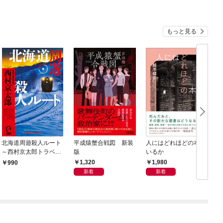
もっと見る
北海道周遊殺人ルート
平成猿蟹合戦図 新装
人にはどれほどの本が
～西村京太郎トラベル
版
いるか
ミステリー・セレクシ
1,320
1,980
990
ョン（1）～
新着
新着