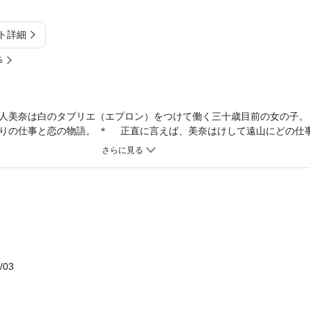
ト詳細
%
人美奈は白のタブリエ（エプロン）をつけて働く三十歳目前の女の子。
りの仕事と恋の物語。 ＊ 正直に言えば、美奈はけして遠山にどの仕
い。 どれも遠山に奪われたくなかっただけだ。 仕事覚えも良くて器
ただけすぐに自分の物にしていく。 美奈はそれに怯えていた。 『遠
たり障りのない仕事』 それを探すのに頭を悩ませて。 岩崎は今まで
かった。 坊主への仕事はいつも美奈を通して指示していた。 それな
だろうか。 岩崎は美奈の遠山への嫉妬心を見抜き、美奈には委ねられ
りあって美奈の体温を上げる。 握った掌にはじっとりと汗をかいてい
欲しい。 共幻文庫 短編小説コンテスト２０１５ 最優秀作品賞『恋の章
野稚子（はまのわかこ） 関西在住の主婦。 「自分だけの切り口を見つけ
な物語を書きたいと思います」 ☆Twitter：https://twitter.com/h
/03
r.officialblog.jp