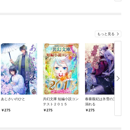
もっと見る
あじさいのひと
共幻文庫 短編小説コン
春薔薇妃は氷雪の王に
テスト２０１５
溺れる
275
275
275