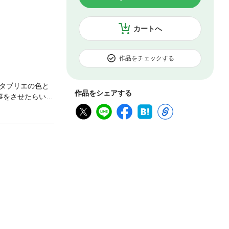
カートへ
作品をチェックする
タブリエの色と
作品をシェアする
事をさせたらいい
用な遠山はきっ
山ができるよう
坊主に自分から
のに、遠山は。
ないと判断した
た。＊ 仕事に、
の終わりに』連載
て、普通の人の日
amano_wakak