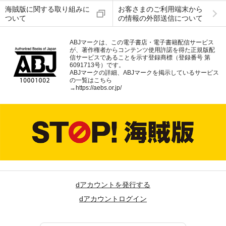
海賊版に関する取り組みに
お客さまのご利用端末から
ついて
の情報の外部送信について
ABJマークは、この電子書店・電子書籍配信サービス
が、著作権者からコンテンツ使用許諾を得た正規版配
信サービスであることを示す登録商標（登録番号 第
6091713号）です。
ABJマークの詳細、ABJマークを掲示しているサービス
の一覧はこちら
→
https://aebs.or.jp/
dアカウントを発行する
dアカウントログイン