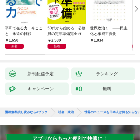
平和で在る力 今ここ
50代から始める 公務
世界政治１ ――民主
「力
と 永遠の挑戦
員の定年準備完全ガイ
化と権威主義化
く 
ド
1,650
2,530
1,
1,034
新着
新着
新刊配信予定
ランキング
キャンペーン
無料
漫画無料試し読みならdブック
社会・政治
世界のニュースを日本人は何も知らない 
アプリならもっと便利で快適に！