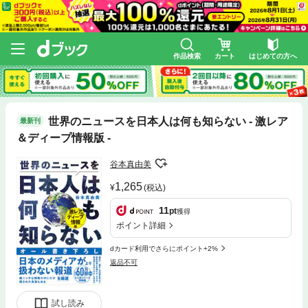
作品検索
カート
はじめての方へ
世界のニュースを日本人は何も知らない - 激レア
最新刊
＆ディープ情報版 -
谷本真由美
1,265
(税込)
11
pt
獲得
ポイント詳細
dカード利用でさらにポイント+2%
返品不可
試し読み