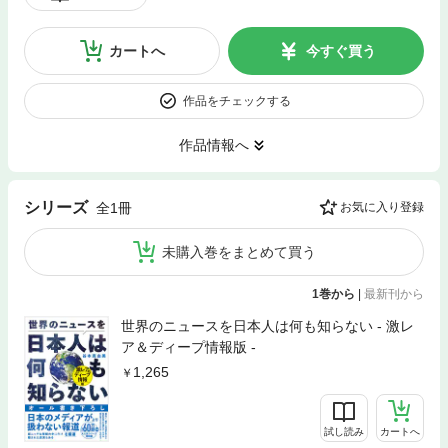
カートへ
今すぐ買う
作品をチェックする
作品情報へ
シリーズ
全1冊
お気に入り登録
未購入巻をまとめて買う
1巻から
|
最新刊から
世界のニュースを日本人は何も知らない - 激レ
ア＆ディープ情報版 -
1,265
試し読み
カートへ