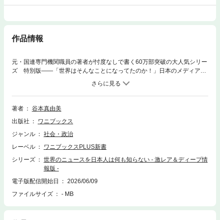
作品情報
元・国連専門機関職員の著者が忖度なしで書く60万部突破の大人気シリー
ズ 特別版――「世界はそんなことになってたのか！」日本のメディアが
報道しない驚きの激レア＆ディープ情報が満載（内容紹介［一部］）●中
国の若者に“邪悪”なライフハックが流行●カニエ・ウェストが清朝貴族にな
るドラマで大バズり●スペインの「悪魔が赤子の上を飛び跳ねる奇祭」●日
本人が知らないビジュタージュの恐ろしい実態●ヒッピー、ペンタゴンを
著者
谷本真由美
空中浮遊させようとしていた！●スウェーデンのヒットマンは小学生だら
出版社
ワニブックス
け●芋を捨てた農家に支援金３万ユーロ！●結婚生活に悩みまくるインド人
●マナー講師がついにピザの食べ方に最終通告を出し涙●イタリアの病気禁
ジャンル
社会・政治
止令：ベルカストロ村の奇妙な条例●欧州インフルエンサーがドバイでパ
レーベル
ワニブックスPLUS新書
ニックに！●日系アメリカ人が主人公のPixerのビーバーアニメ●世界の
「マイナー＆ローカルニュース」を知る方法――など世界を見る目が“ガラ
シリーズ
世界のニュースを日本人は何も知らない - 激レア＆ディープ情
ッ”と変わる！衝撃の体験をあなたに。【著者プロフィール】谷本真由美
報版 -
（たにもと・まゆみ）著述家。元国連職員。1975年、神奈川県生まれ。シ
電子版配信開始日
2026/06/09
ラキュース大学大学院にて国際関係論および情報管理学修士を取得。ITベ
ファイルサイズ
- MB
ンチャー、コンサルティングファーム、国連専門機関、外資系金融会社を
経て、現在はロンドン在住。日本、イギリス、アメリカ、イタリアなど世
界各国での就労経験がある。X上では、「May_Roma」(めいろま)として