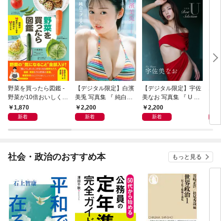
野菜を買ったら図鑑 -
【デジタル限定】白濱
【デジタル限定】宇佐
エロ
野菜が10倍おいしくな
美兎 写真集 『 純白の
美なお 写真集 『 U ～
る保存法と64のレシピ
プリズム 』
Best Selection ～ 』
1,870
2,200
2,200
1,
-
新着
新着
新着
社会・政治のおすすめ本
もっと見る