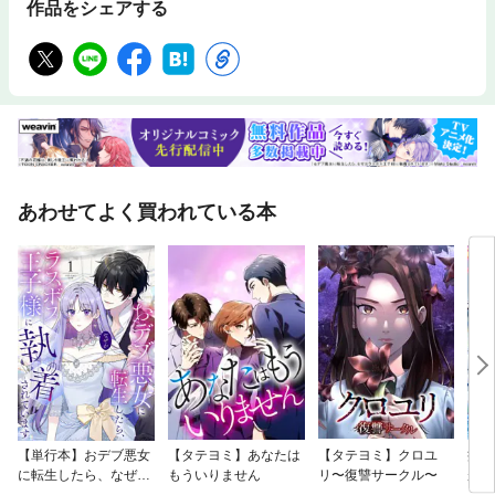
舌鋒鋭いポストで好評を博する。趣味はハードロック/ヘビーメタル鑑賞、
作品をシェアする
漫画、料理。著書に『キャリアポルノは人生の無駄だ』(朝日新聞出版)、
『日本人の働き方の9割がヤバい件について』(PHP研究所)、『不寛容社
会』(ワニブックスPLUS新書)、『激安ニッポン』(マガジンハウス新書)な
ど多数。
あわせてよく買われている本
【単行本】おデブ悪女
【タテヨミ】あなたは
【タテヨミ】クロユ
病弱
に転生したら、なぜか
もういりません
リ〜復讐サークル〜
が、
ラスボス王子様に執着
ぎて