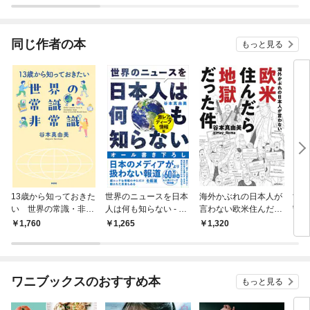
されています
たち
ね！
同じ作者の本
もっと見る
13歳から知っておきた
世界のニュースを日本
海外かぶれの日本人が
世界
い 世界の常識・非常
人は何も知らない - 激
言わない欧米住んだら
守
識
レア＆ディープ情報版
地獄だった件
1,760
1,265
1,320
1,
-
ワニブックスのおすすめ本
もっと見る