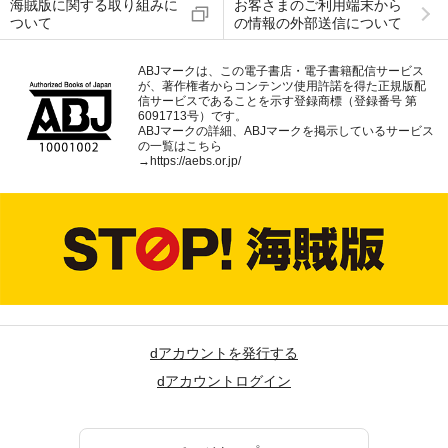
海賊版に関する取り組みに
お客さまのご利用端末から
ついて
の情報の外部送信について
ABJマークは、この電子書店・電子書籍配信サービス
が、著作権者からコンテンツ使用許諾を得た正規版配
信サービスであることを示す登録商標（登録番号 第
6091713号）です。
ABJマークの詳細、ABJマークを掲示しているサービス
の一覧はこちら
→
https://aebs.or.jp/
dアカウントを発行する
dアカウントログイン