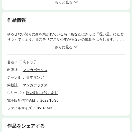
もっと見る
作品情報
やるせない怒りに身を焼かれている時、あなたはきっと「呪い屋」にたど
りつくでしょう。ミステリアスな少年があなたの恨みをはらします…。次
なる依頼者は、娘を持つ離婚した家庭の父親。元妻が娘のアトピーをダシ
に金儲けをしていると疑うが、果たして…！？
著者
日高トラ子
出版社
マンガボックス
ジャンル
青年マンガ
掲載誌
マンガボックス
シリーズ
呪い刻むは我にあり
電子版配信開始日
2022/10/26
ファイルサイズ
85.37 MB
作品をシェアする