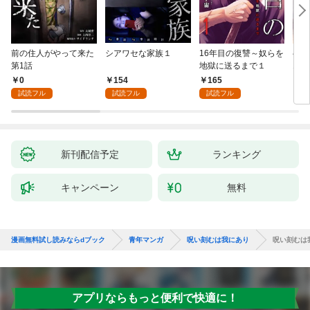
前の住人がやって来た
シアワセな家族１
16年目の復讐～奴らを
ベイ
第1話
地獄に送るまで１
エブ
版】
0
154
165
2
試読フル
試読フル
試読フル
新刊配信予定
ランキング
キャンペーン
無料
漫画無料試し読みならdブック
青年マンガ
呪い刻むは我にあり
呪い刻むは我
アプリならもっと便利で快適に！