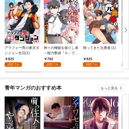
アラフォー男の東京ダ
神々の権能を操りし者
帰ってきた元勇者 (1)
コボ
ンジョン生活(1)
～能力数値『０』で蔑
フな
まれている俺だが、実
ど世
825
792
825
8
は世界最強の一角～(1)
(1)
試読フル
試読フル
試読フル
試
青年マンガのおすすめ本
もっと見る