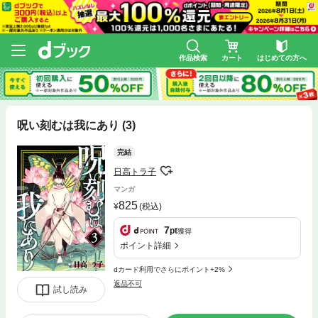
作品検索
カート
はじめての方へ
呪い刻むは我にあり (3)
完結
日高トラ子
マンガ
825
(税込)
7
pt
獲得
ポイント詳細
dカード利用でさらにポイント+2%
返品不可
試し読み