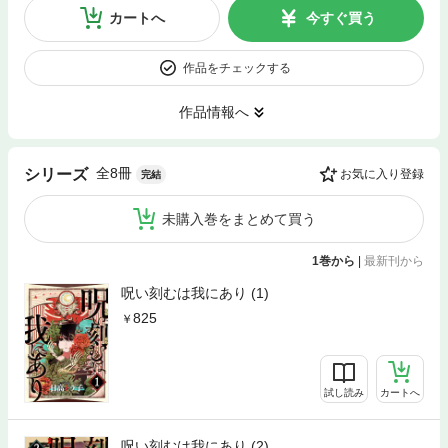
カートへ
今すぐ買う
作品をチェックする
作品情報へ
全8冊
シリーズ
お気に入り登録
完結
未購入巻をまとめて買う
1巻から
|
最新刊から
呪い刻むは我にあり (1)
825
試し読み
カートへ
呪い刻むは我にあり (2)