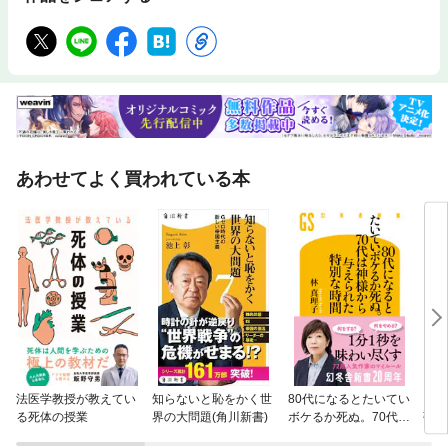
に無力感を突き付けられることも多い。そこには最近流行っている精神科
マンガでは語られることのない、生々しい現実がある。●もくじ●まえがき
——悪い知らせ第１章 閉鎖病棟は戦場だ某月某日 住所は病院 ： ４
半世紀を見つめるレジェンド某月某日 只今、神と交信中 ： 「悪霊が
ついております」 某月某日 時間停止 ： 最終兵器”電気ショック”
某月某日 セクハラ ： 動ける認知症は… 某月某日 「濃い」と「薄
い」 ： 発達障害ってなんだ？ 某月某日 希死念慮 ： 「もう消え
てしまいたい」 某月某日 赤字患者 ： ３泊４日スピード退院某月某
日 医者が待てないと… ： 休むのって難しい某月某日 不貞腐
れ ： 休職診断書、くれませんか？ 某月某日 オンライン診断 ：
あわせてよく買われている本
素人精神科医たち第２章 のがれのがれて精神科某月某日 医者がうつに
なりまして ： 同期の笑顔が消えた日某月某日「逃げる」コマン
ド ： 精神科医になったワケ某月某日 未練 ： 「メスを置いた自
分」への後悔某月某日 恩人 ： 「３年続けたら楽しくなるから」 某
月某日 心の距離 ： 医者同士の結婚生活某月某日 別れたい ： 男
はライター、女はマッチ某月某日 ２つの依存 ： 承認欲求の底なし沼
へ某月某日 こっちの世界 ： 人は依存しないと生きていけない第３
章 診られる側も、診る側も某月某日 オソマ ： 深夜の食事は命取り
某月某日 熱心な家族 ： 「あなたには精神科医の資格がない」 某月
某日 当直24時 ： 命を削る仕事某月某日 救急拒否 ： 診察室の海
賊某月某日 重度認知症 ： 行ける場所はここしかない某月某日 一難
去って… ： 「ここはどこですか？」 某月某日 恋愛御法度 ： 男
法医学教授が教えてい
知らないと恥をかく世
80代になるとたいてい
おそ
女問題はいつも面倒だ某月某日 「大谷翔平クンになりたい」 ： 厄介
る死体の授業
界の大問題(角川新書)
ボケるか死ぬ。70代は
強」
な躁某月某日 「私ってカスですよね」 ： 躁うつの波はジェットコー
神様から与えられた特
書）
スター第４章 正常ってなんですか？ 某月某日 妄想エンターテイメン