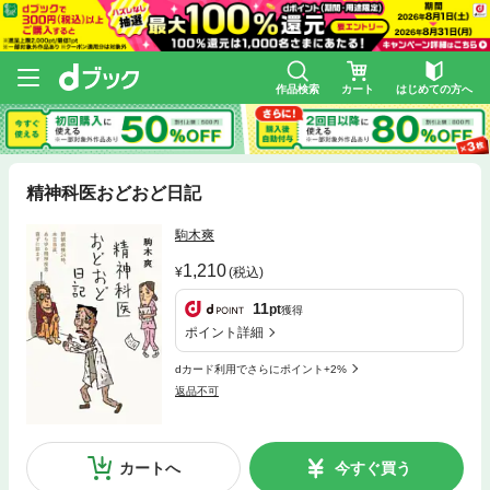
作品検索
カート
はじめての方へ
精神科医おどおど日記
駒木爽
1,210
(税込)
11
pt
獲得
ポイント詳細
dカード利用でさらにポイント+2%
返品不可
カートへ
今すぐ買う