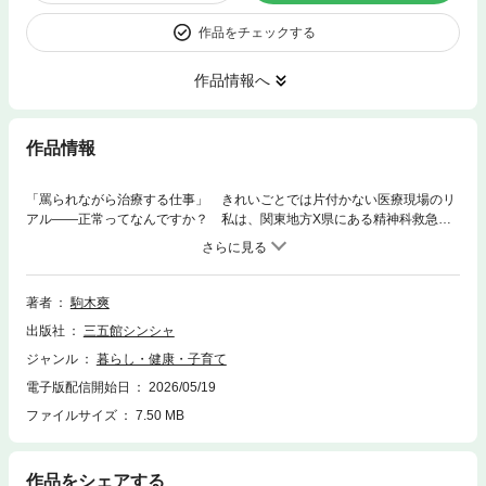
作品をチェックする
作品情報へ
作品情報
「罵られながら治療する仕事」 きれいごとでは片付かない医療現場のリ
アル——正常ってなんですか？ 私は、関東地方X県にある精神科救急病
院で10年以上勤務している精神科医だ。かつて外科医だったころ、精神科
は死からもっとも遠い診療科だと考えていた。いくら心を病んだとして
も、それが直接心肺機能を止めることはないからだ。しかし、それは思い
違いだった。20〜30代の死因の１位は自殺だ。その大半が、自殺直前に精
著者
駒木爽
神科を受診すれば何かしらの診断が下る精神状態だとされる。つまり、精
出版社
三五館シンシャ
神科は若者の死をもっとも身近で経験する診療科なのだ。実際に十数年に
及ぶ精神科勤務の中で何名もの患者の自死に接してきた。私の勤める精神
ジャンル
暮らし・健康・子育て
科病院は、重症患者の入院施設を併設する。わかりやすくいえば閉鎖病棟
電子版配信開始日
2026/05/19
だ。朝から晩まで奇声をあげ続ける統合失調症の人、数十年にわたって入
院し意思疎通が困難になった認知症の人、アルコール依存症、双極性障
ファイルサイズ
7.50 MB
害、うつ病……ここにいるのは、いずれも重症の患者ばかりだ。本書で
は、彼ら彼女らとのやりとりを中心に、精神科のきれいごとでは済まない
リアルを描く。医療現場の問題は正論だけで片付けられないし、精神疾患
作品をシェアする