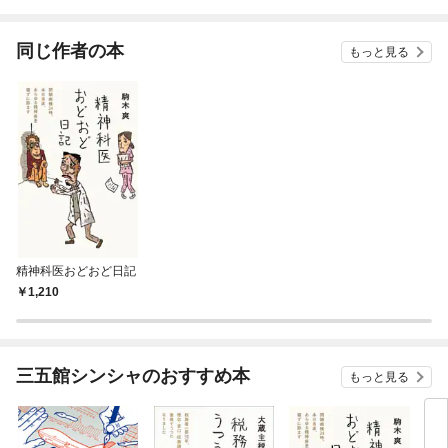
別な時間
ト ： 精神科医は統合失調症がお好き某月某日 発達障害は育て方のせ
い？ ： その子らしさってなんだ某月某日 「この子を殺して私も…」
： それでもわが子を愛せるか某月某日 「先生のおかげです」 ：
同じ作者の本
もっと見る
患者からのアプローチ某月某日 「俺はアル中じゃない！」 ： 否認の
病某月某日 最後の晩酌 ： やがて男は… あとがき——「人の心がわ
かるようになりますか？」 【発行】三五館シンンャ／【発売】フォレス
ト出版著者について駒木爽（こまき・そう）1980年代生まれ。大学卒業
後、外科医を志すも挫折し、精神科医の道へ。30代のころには、離婚をき
っかけに自らもアルコール依存を経験。現在は関東地方Ｘ県の精神科救急
病院に勤務。救急の最前線であらゆる精神疾患に向き合う現役精神科医で
ある。
精神科医おどおど日記
1,210
三五館シンシャのおすすめ本
もっと見る