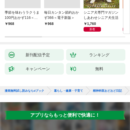
季節を味わうラクうま
毎日カンタン節約おか
シニア犬専門マガジン
アイ
100円おかず116＜電
ず366＜電子新版＞
しあわせシニア犬生活
ピ 
子新版＞
しも
1,760
1,
￥968
￥968
新着
新刊配信予定
ランキング
キャンペーン
無料
漫画無料試し読みならdブック
暮らし・健康・子育て
精神科医おどおど日記
アプリならもっと便利で快適に！