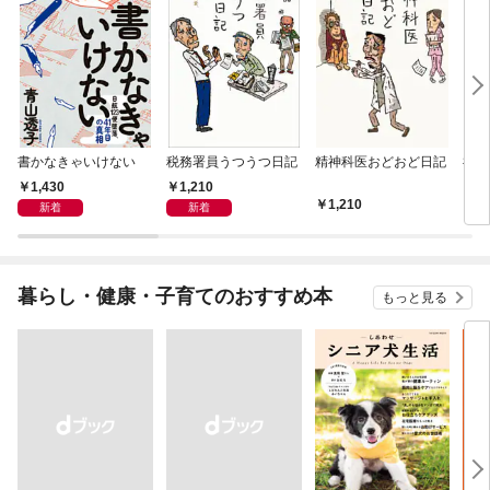
書かなきゃいけない
税務署員うつうつ日記
精神科医おどおど日記
神さ
1,430
1,210
1,210
1,
新着
新着
暮らし・健康・子育てのおすすめ本
もっと見る