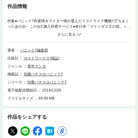
作品情報
特集●パニック7作家陣＆ライター陣が選んだドストライク機種!! 打ちまく
ったあの台・この台!! 購入特典サービス●単行本「マインダス王の指」＋
「コーヒーガールズ攻略バイブル」がスマホで無料で読める！ 漫画●超ア
ドリブ王子、万枚くん、パチスロひとり旅＋旨い話他10本！ 攻略●ハナ
ビ、アラジンAll、ニューパルサーDX、サラリーマン金太郎 出世回胴編、
沖ドキ他
著者
パニック7編集部
出版社
ガイドワークス(雑誌)
ジャンル
青年マンガ
掲載誌
別冊パチスロパニック7
シリーズ
別冊パチスロパニック7
電子版配信開始日
2014/12/26
ファイルサイズ
69.49 MB
作品をシェアする