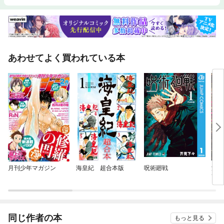
あわせてよく買われている本
月刊少年マガジン
海皇紀 超合本版
呪術廻戦
漫画
7
同じ作者の本
もっと見る