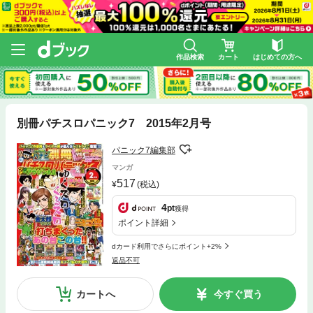
作品検索
カート
はじめての方へ
別冊パチスロパニック7 2015年2月号
パニック7編集部
マンガ
517
(税込)
4
pt
獲得
ポイント詳細
dカード利用でさらにポイント+2%
返品不可
カートへ
今すぐ買う