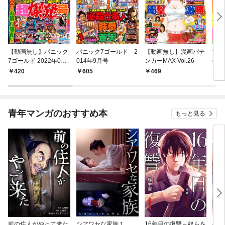
【動画無し】パニック
パニック7ゴールド 2
【動画無し】漫画パチ
漫画
7ゴールド 2022年06
014年9月号
ンカーMAX Vol.26
ol.0
月号
420
605
469
8
青年マンガのおすすめ本
もっと見る
前の住人がやって来た
シアワセな家族１
16年目の復讐～奴らを
ベイ