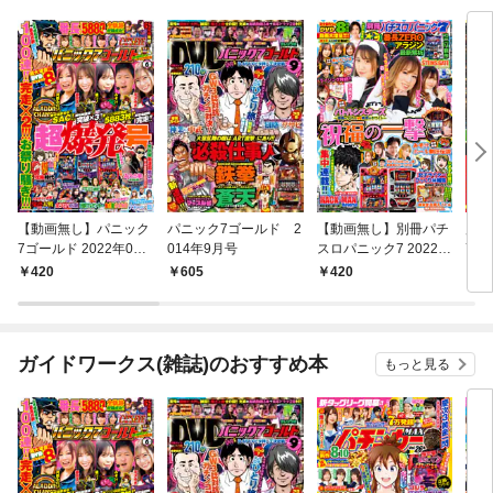
【動画無し】パニック
パニック7ゴールド 2
【動画無し】別冊パチ
別冊
7ゴールド 2022年06
014年9月号
スロパニック7 2022年
7 
月号
5月号
420
605
420
4
ガイドワークス(雑誌)のおすすめ本
もっと見る