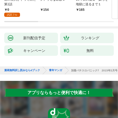
第1話
地獄に送るまで１
エブ
版】
0
154
165
2
試読フル
新刊配信予定
ランキング
キャンペーン
無料
漫画無料試し読みならdブック
青年マンガ
別冊パチスロパニック7 2015年2月号
アプリならもっと便利で快適に！