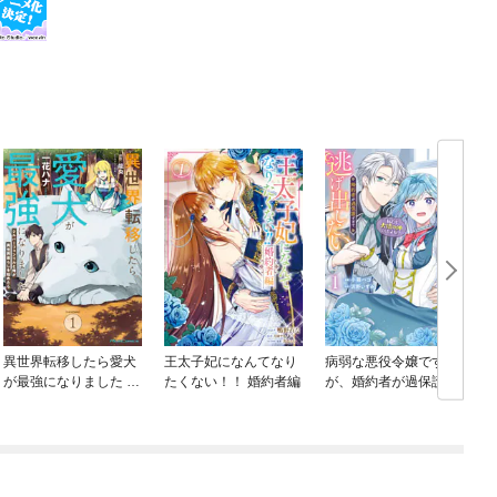
異世界転移したら愛犬
王太子妃になんてなり
病弱な悪役令嬢です
が最強になりました ～
たくない！！ 婚約者編
が、婚約者が過保護す
シルバーフェンリルと
ぎて逃げ出したい(私た
俺が異世界暮らしを始
ち犬猿の仲でしたよ
めたら～ THE COMIC
ね！？)