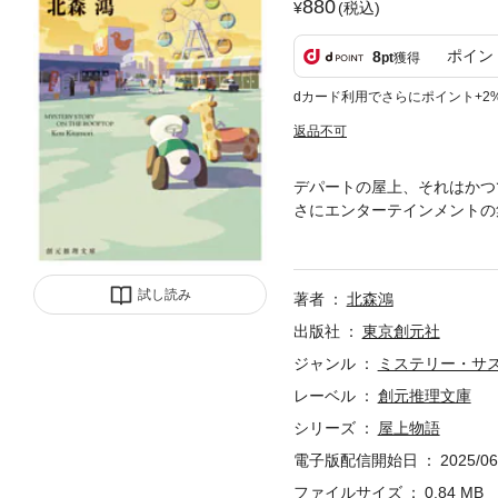
880
(税込)
ポイン
8
pt
獲得
dカード利用でさらにポイント+2
返品不可
デパートの屋上、それはかつ
さにエンターテインメントの
る讃岐うどんの名店がある。
謎や事件も集まってくるのだ
トの屋上で繰り広げられる様
試し読み
著者
北森鴻
新たに贈る、決定版。／【目
ない場所／その一日／楽園の
出版社
東京創元社
ジャンル
ミステリー・サ
レーベル
創元推理文庫
シリーズ
屋上物語
電子版配信開始日
2025/06
ファイルサイズ
0.84 MB