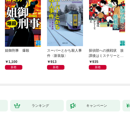
姐御刑事 爆殺
スーパーとかち殺人事
探偵部への挑戦状 放
件〈新装版〉
課後はミステリーとと
もに 新装版
1,100
913
935
新着
新着
新着
ランキング
キャンペーン