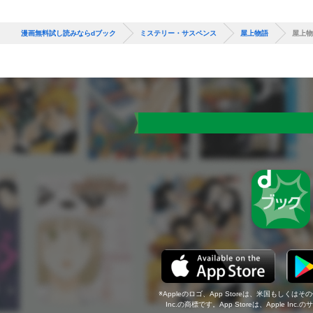
漫画無料試し読みならdブック
ミステリー・サスペンス
屋上物語
屋上物
Appleのロゴ、App Storeは、米国もしくはそ
Inc.の商標です。App Storeは、Apple In