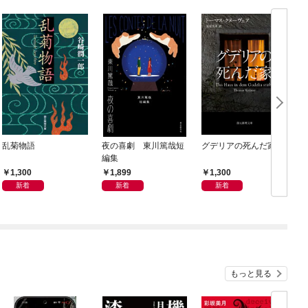
乱菊物語
夜の喜劇 東川篤哉短
グデリアの死んだ家
編集
1,300
1,899
1,300
新着
新着
新着
もっと見る