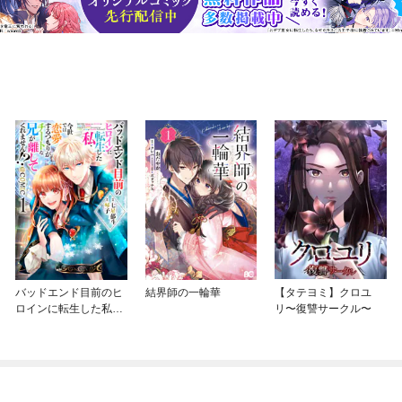
バッドエンド目前のヒ
結界師の一輪華
【タテヨミ】クロユ
ロインに転生した私、
リ〜復讐サークル〜
今世では恋愛するつも
りがチートな兄が離し
てくれません！？@C
OMIC