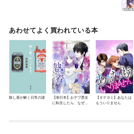
あわせてよく買われている本
殺し屋が解く日常の謎
【単行本】おデブ悪女
【タテヨミ】あなたは
に転生したら、なぜか
もういりません
ラスボス王子様に執着
されています