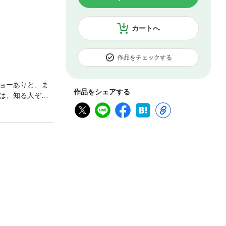
カートへ
作品をチェックする
ョーありと、ま
作品をシェアする
は、知る人ぞ知
同時に不思議な
婆ァ」。デパー
ミステリ。装いも
者の憂鬱／帰れ
史