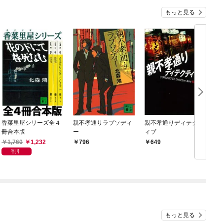
もっと見る
香菜里屋シリーズ全４
親不孝通りラプソディ
親不孝通りディテクテ
冊合本版
ー
ィブ
1,760
1,232
796
649
割引
もっと見る