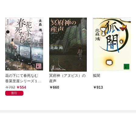
花の下にて春死なむ
冥府神（アヌビス）の
狐闇
香菜里屋シリーズ１
産声
〈新装版〉
792
554
660
913
割引