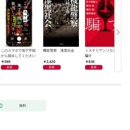
このスマホで地下牢獄
機龍警察 漆黒社会
ミステリアンソロジー
から脱出してください
騙す
599
2,420
836
新着
新着
新着
無料