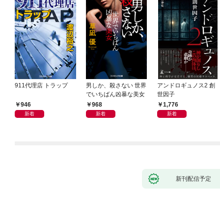
911代理店 トラップ
男しか、殺さない 世界
アンドロギュノス2 創
でいちばん凶暴な美女
世因子
946
968
1,776
新着
新着
新着
新刊配信予定