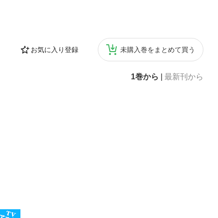
お気に入り登録
未購入巻をまとめて買う
1巻から
|
最新刊から