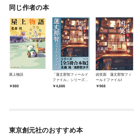
同じ作者の本
屋上物語
「蓮丈那智フィールド
凶笑面 蓮丈那智フィ
ファイル」シリーズ
ールドファイルI
【全5冊合本版】
880
4,686
968
東京創元社のおすすめ本