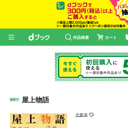
作品検索
カート
屋上物語
最新刊
北森鴻