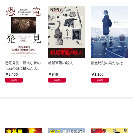
恐竜発見 巨大な骨の
帆船軍艦の殺人
藍色時刻の君たちは
化石の謎に挑んだ人々
の物語
3,400
946
1,100
新着
新着
新着