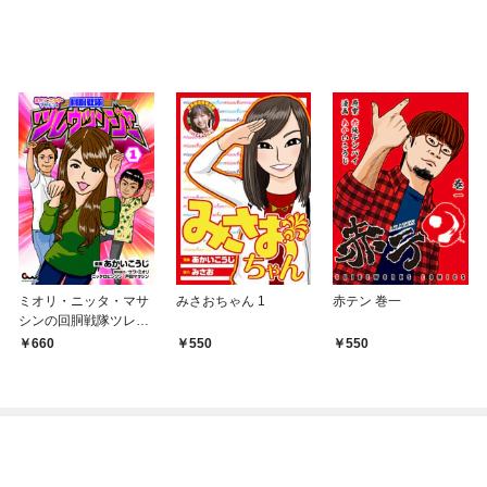
ミオリ・ニッタ・マサ
みさおちゃん 1
赤テン 巻一
シンの回胴戦隊ツレウ
ツンジャー1
660
550
550