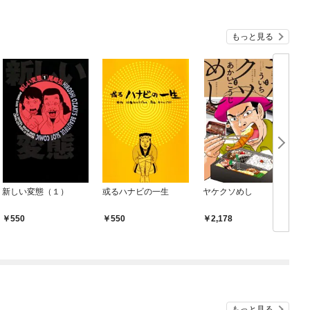
もっと見る
新しい変態（１）
或るハナビの一生
ヤケクソめし
550
550
2,178
もっと見る