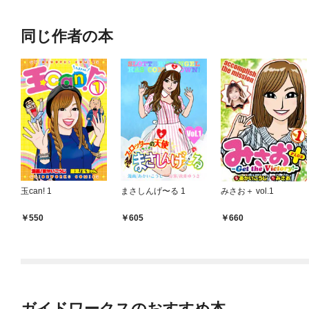
同じ作者の本
玉can! 1
まさしんげ〜る 1
みさお＋ vol.1
550
605
660
ガイドワークスのおすすめ本