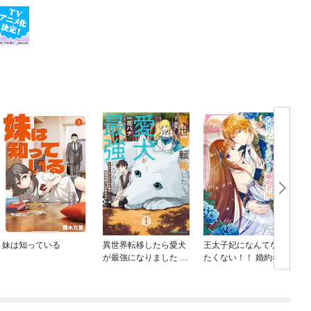
妹は知っている
異世界転移したら愛犬
王太子妃になんてなり
が最強になりました ～
たくない！！ 婚約者編
シルバーフェンリルと
俺が異世界暮らしを始
めたら～ THE COMIC