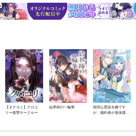
【タテヨミ】クロユ
結界師の一輪華
病弱な悪役令嬢です
リ〜復讐サークル〜
が、婚約者が過保護す
ぎて逃げ出したい(私た
ち犬猿の仲でしたよ
ね！？)