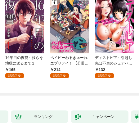
16年目の復讐～奴らを
ベイビーわるきゅーれ
ディストピア～引越し
地獄に送るまで１
エブリデイ！ 【分冊
先は不貞のシェアハウ
版】 1
ス～１
165
214
132
試読フル
試読フル
試読フル
ランキング
キャンペーン