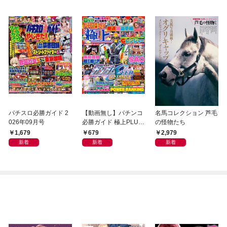
パチスロ必勝ガイド 2
【動画無し】パチンコ
名馬コレクション 芦毛
026年09月号
必勝ガイド 極上PLUS
の怪物たち
vol.9
1,679
679
2,979
新着
新着
新着