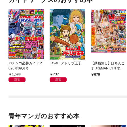
パチンコ必勝ガイド 2
Level.1アドリブ王子
【動画無し】ぱちんこ
026年09月号
オリ術MARILYN 水着d
e灼熱フィーバータイ
1,598
737
679
ム
新着
新着
青年マンガのおすすめ本