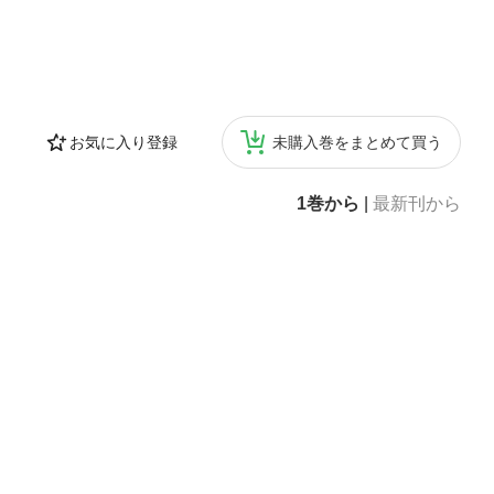
お気に入り登録
未購入巻をまとめて買う
1巻から
|
最新刊から