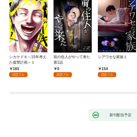
シカケドキ～15年考え
前の住人がやって来た
シアワセな家族１
た復讐計画～１
第1話
165
0
154
試読フル
試読フル
試読フル
新刊配信予定