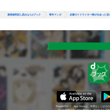
漫画無料試し読みならdブック
青年マンガ
必勝ガイドライター陣が出会った旨
Appleのロゴ、App Storeは、米国もしくはそ
Inc.の商標です。App Storeは、Apple In