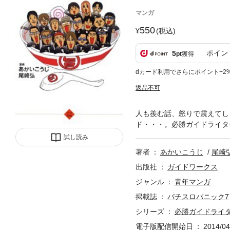
マンガ
550
(税込)
ポイン
5
pt
獲得
dカード利用でさらにポイント+2
返品不可
人も羨む話、怒りで震えてし
ド・・・。必勝ガイドライタ
試し読み
著者
あかいこうじ
尾崎
出版社
ガイドワークス
ジャンル
青年マンガ
掲載誌
パチスロパニック7
シリーズ
必勝ガイドライ
電子版配信開始日
2014/04