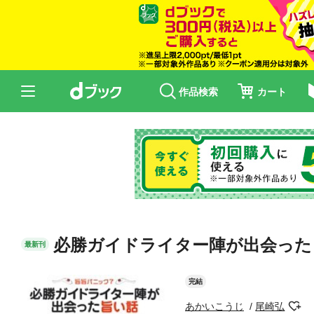
作品検索
カート
必勝ガイドライター陣が出会った
最新刊
完結
あかいこうじ
尾崎弘