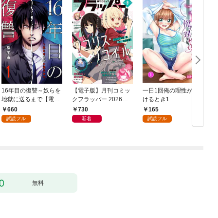
16年目の復讐～奴らを
【電子版】月刊コミッ
一日1回俺の理性が負
地獄に送るまで【電子
クフラッパー 2026年9
けるとき1
か
単行本版】１
月号
660
730
165
試読フル
新着
試読フル
無料