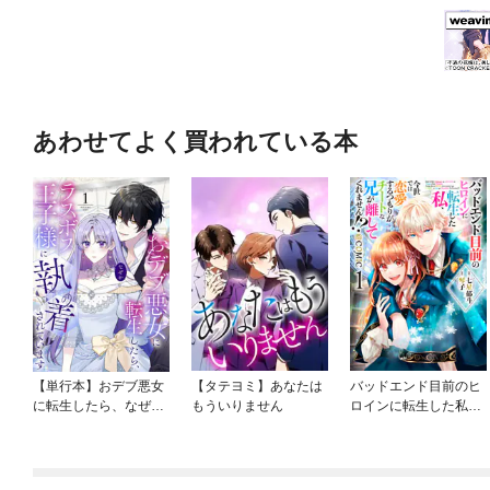
あわせてよく買われている本
【単行本】おデブ悪女
【タテヨミ】あなたは
バッドエンド目前のヒ
に転生したら、なぜか
もういりません
ロインに転生した私、
ラスボス王子様に執着
今世では恋愛するつも
されています
りがチートな兄が離し
てくれません！？@C
OMIC