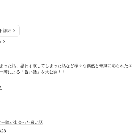
ト詳細
%
まった話、思わず涙してしまった話など様々な偶然と奇跡に彩られたエ
ー陣による「旨い話」を大公開！！
弘
ター陣が出会った旨い話
/28