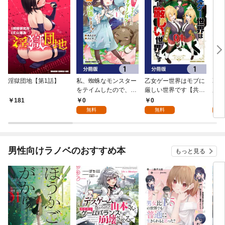
淫獄団地【第1話】
私、蜘蛛なモンスター
乙女ゲー世界はモブに
乙女
をテイムしたので、ス
厳しい世界です【共和
厳し
パイダーシルクで裁縫
国編】【分冊版】 1
国
0
0
8
181
を頑張ります！【分冊
無料
無料
試
版】 1
男性向けラノベのおすすめ本
もっと見る