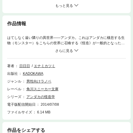
もっと見る
作品情報
はてしなく遠い隣りの異世界――アンダカ。これはアンダカに棲息する生
物（モンスター）をこちらの世界に召喚する《怪造》が一般的となったそ
んな時代のお話……。怪造生物（モンスター）と共存できる世界を夢見る
少女・空井伊依は希望を胸に古頃怪造高等学校に入学した。だが、入学
早々、恩師が召喚した怪造生物のせいで、とんでもない大事件へと巻き込
まれ……!? 第８回角川学園小説大賞・優秀賞を受賞したミラクル・モン
著者
日日日
エナミカツミ
スター・レジェンド、ここに堂々の開幕！
出版社
KADOKAWA
ジャンル
男性向けラノベ
レーベル
角川スニーカー文庫
シリーズ
アンダカの怪造学
電子版配信開始日
2014/07/08
ファイルサイズ
6.14 MB
作品をシェアする