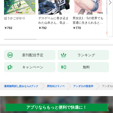
ほうかごがかり
デスゲームに巻き込ま
男女比1：5の世界でも
戦地
れた山本さん、気まま
普通に生きられると思
カシ
にゲームバランスを崩
った？ ～激重感情な
活を
8
792
792
770
壊させる【電子特別
彼女たちが無自覚男子
特典
試
版】
に翻弄されたら～
新刊配信予定
ランキング
キャンペーン
無料
漫画無料試し読みならdブック
男性向けラノベ
アンダカの怪造学
アンダカ
アプリならもっと便利で快適に！