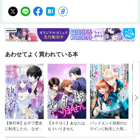
あわせてよく買われている本
【単行本】おデブ悪女
【タテヨミ】あなたは
バッドエンド目前のヒ
結界
に転生したら、なぜか
もういりません
ロインに転生した私、
ラスボス王子様に執着
今世では恋愛するつも