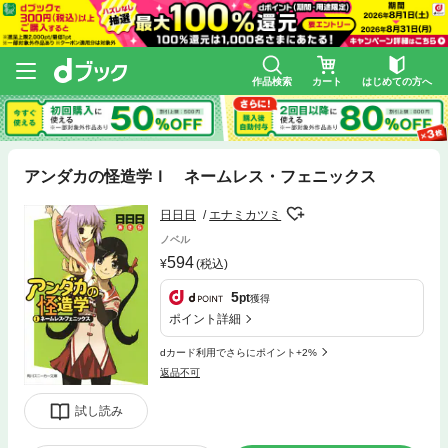
作品検索
カート
はじめての方へ
アンダカの怪造学Ｉ ネームレス・フェニックス
日日日
エナミカツミ
ノベル
594
(税込)
5
pt
獲得
ポイント詳細
dカード利用でさらにポイント+2%
返品不可
試し読み