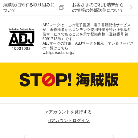
海賊版に関する取り組みに
お客さまのご利用端末から
ついて
の情報の外部送信について
ABJマークは、この電子書店・電子書籍配信サービス
が、著作権者からコンテンツ使用許諾を得た正規版配
信サービスであることを示す登録商標（登録番号 第
6091713号）です。
ABJマークの詳細、ABJマークを掲示しているサービス
の一覧はこちら
→
https://aebs.or.jp/
dアカウントを発行する
dアカウントログイン