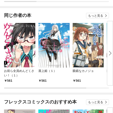
同じ作者の本
もっと見る
お前ら全員めんどくさ
屋上姫（１）
眼鏡なカノジョ
眼鏡
い！（１）
561
561
561
5
フレックスコミックスのおすすめ本
もっと見る