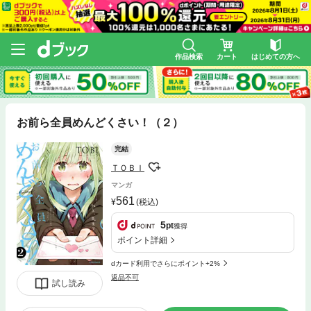
作品検索
カート
はじめての方へ
お前ら全員めんどくさい！（２）
完結
ＴＯＢＩ
マンガ
561
(税込)
5
pt
獲得
ポイント詳細
dカード利用でさらにポイント+2%
返品不可
試し読み