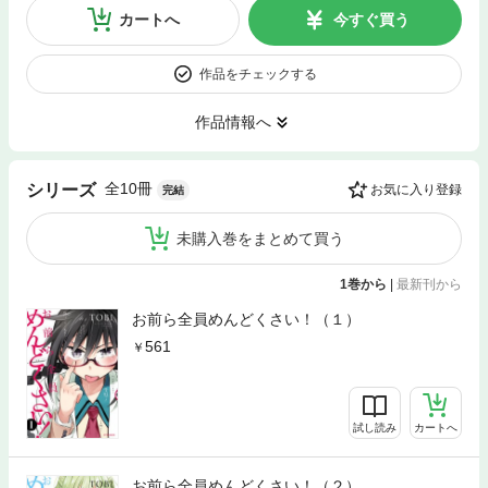
カートへ
今すぐ買う
作品をチェックする
作品情報へ
全10冊
シリーズ
お気に入り登録
完結
未購入巻をまとめて買う
1巻から
|
最新刊から
お前ら全員めんどくさい！（１）
561
試し読み
カートへ
お前ら全員めんどくさい！（２）