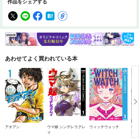
作品をシェアする
あわせてよく買われている本
アオアシ
ウマ娘 シンデレラグレ
ウィッチウォッチ
転生
イ
録