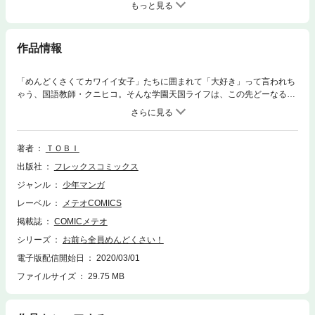
もっと見る
作品情報
「めんどくさくてカワイイ女子」たちに囲まれて「大好き」って言われち
ゃう、国語教師・クニヒコ。そんな学園天国ライフは、この先どーなる？
(困る！) 泣き虫、ツンデレ、ビッチ、女王様と、個性豊かな女子生徒から
のラブ波状攻撃が止まらない！ 補習のマンツーマン授業に、プールでポロ
リ、そしてきもだめしで二人きり……と、あまずっぱさたっぷり&夏休み
真っ盛りでお届けする、大人気・学園天国ラブコメディ第2巻！
著者
ＴＯＢＩ
出版社
フレックスコミックス
ジャンル
少年マンガ
レーベル
メテオCOMICS
掲載誌
COMICメテオ
シリーズ
お前ら全員めんどくさい！
電子版配信開始日
2020/03/01
ファイルサイズ
29.75 MB