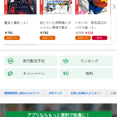
魔女と傭兵（１）
信じていた仲間達にダ
ハナバス 苔石花江の
追放
ンジョン奥地で殺され
バスケ論（１）
『自
かけたがギフト『無限
領地
792
792
792
110
7
ガチャ』でレベル９９
強の
試読フル
試読フル
試読フル
割引
試
９９の仲間達を手に入
～最
れて元パーティーメン
で始
バーと世界に復讐＆
拓ス
『ざまぁ！』します！
（１
（１）
新刊配信予定
ランキング
キャンペーン
無料
漫画無料試し読みならdブック
少年マンガ
お前ら全員めんどくさい！
お前
アプリならもっと便利で快適に！