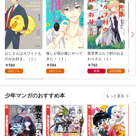
おじさんはカワイイも
推しが我が家にやって
異世界エルフ村のおま
魔法
のがお好き。（１）
きた！（１）
わりさん（１）
ャル
594
594
792
7
試読フル
試読フル
新着
試読増量
少年マンガのおすすめ本
もっと見る