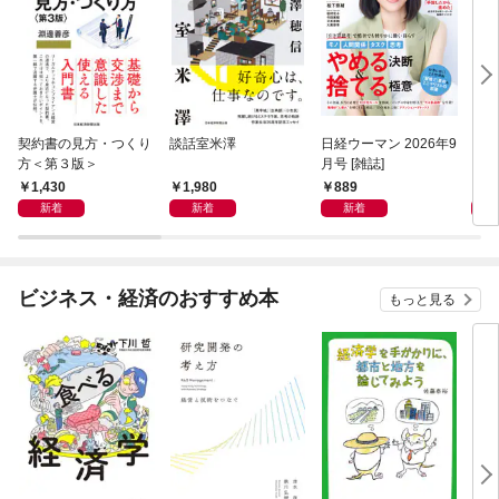
契約書の見方・つくり
談話室米澤
日経ウーマン 2026年9
日経
方＜第３版＞
月号 [雑誌]
ト！
【表
1,430
1,980
889
8
新着
新着
新着
ビジネス・経済のおすすめ本
もっと見る