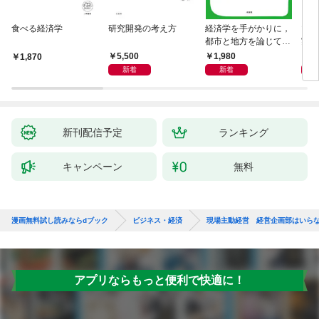
食べる経済学
研究開発の考え方
経済学を手がかりに，
マン
都市と地方を論じてみ
実 
よう
化」
5,500
1,980
1,
1,870
新着
新着
新刊配信予定
ランキング
キャンペーン
無料
漫画無料試し読みならdブック
ビジネス・経済
現場主動経営 経営企画部はいら
アプリならもっと便利で快適に！