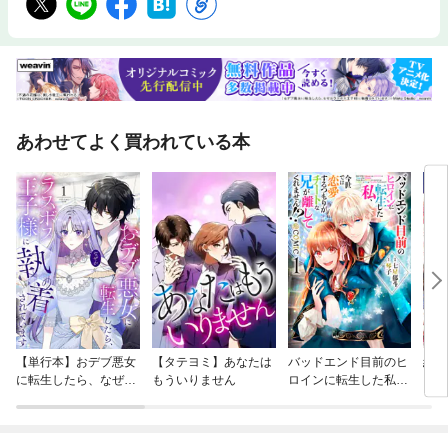
あわせてよく買われている本
【単行本】おデブ悪女
【タテヨミ】あなたは
バッドエンド目前のヒ
結界
に転生したら、なぜか
もういりません
ロインに転生した私、
ラスボス王子様に執着
今世では恋愛するつも
されています
りがチートな兄が離し
てくれません！？@C