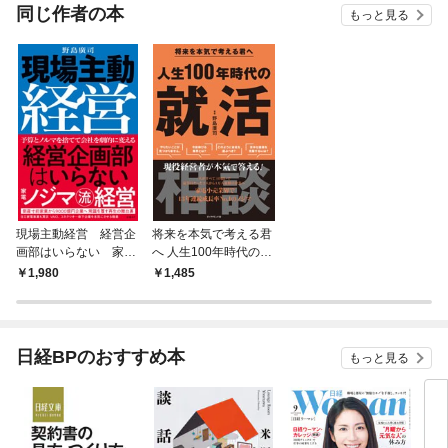
OMIC
同じ作者の本
もっと見る
現場主動経営 経営企
将来を本気で考える君
画部はいらない 家電
へ 人生100年時代の就
ノジマ流経営
活相談
1,980
1,485
日経BPのおすすめ本
もっと見る