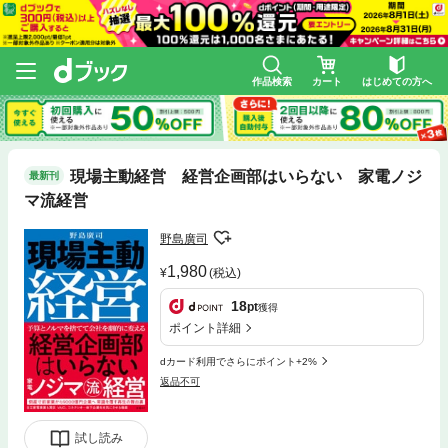
作品検索
カート
はじめての方へ
現場主動経営 経営企画部はいらない 家電ノジ
最新刊
マ流経営
野島廣司
1,980
(税込)
18
pt
獲得
ポイント詳細
dカード利用でさらにポイント+2%
返品不可
試し読み