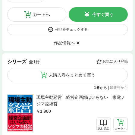
カートへ
今すぐ買う
作品をチェックする
作品情報へ
シリーズ
全1冊
お気に入り登録
未購入巻をまとめて買う
1巻から
|
最新刊から
現場主動経営 経営企画部はいらない 家電ノ
ジマ流経営
1,980
試し読み
カートへ