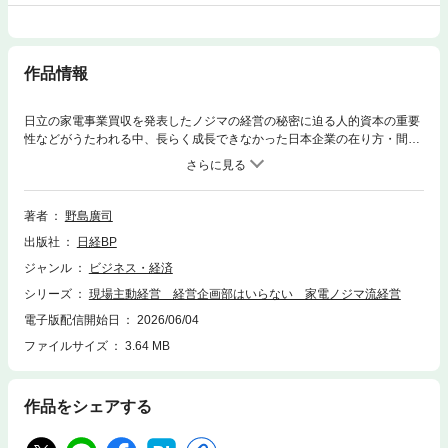
作品情報
日立の家電事業買収を発表したノジマの経営の秘密に迫る人的資本の重要
性などがうたわれる中、長らく成長できなかった日本企業の在り方・間違
いについて、日立の家電事業買収を発表したノジマの野島社長が「経営企
画部はいらない」など直言する。経営だけでなく、人生において学びのあ
る1冊。≪目次≫序章 「夢なき者に成功なし」～製造業への新たな挑
戦 2025年 ＶＡＩＯ買収第1章 「数字・量は追わない」～５つの経営理
著者
野島廣司
念で再建 2015年 ＩＴＸ買収第2章 「経営企画部も、予算もいらない」
出版社
日経BP
～トップダウンよりもボトムアップ 2023年 コネクシオ買収第3章 「経
営は人の目利きと育成が重要」～私の原点と２つの大失敗 1990年 ノジ
ジャンル
ビジネス・経済
マ“クーデター”事件第4章 「事業拡大の礎は信用」～金融業へのチャレン
シリーズ
現場主動経営 経営企画部はいらない 家電ノジマ流経営
ジ 2020年 スルガ銀行と資本・業務提携第5章 「タブーなしで領域拡
大」～積極的な投資で10兆円企業へ 2010年以降のＭ＆Ａ第6章 「現場
電子版配信開始日
2026/06/04
主動経営への道」 ～ノジマ流を実現する“船中八策”第7章 「日本の産業
ファイルサイズ
3.64 MB
発展のために汗をかく」～これからのノジマ チームの姿
作品をシェアする