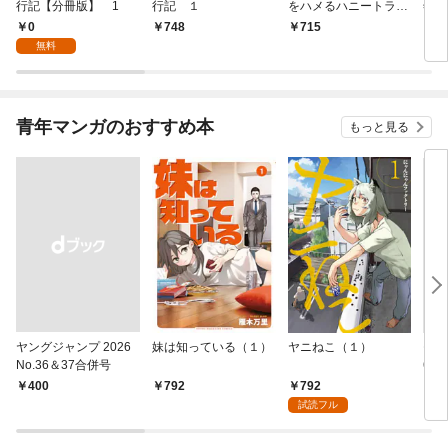
行記【分冊版】 1
行記 １
をハメるハニートラッ
年9
プ包囲網 1
0
748
715
￥9
無料
青年マンガのおすすめ本
もっと見る
ヤングジャンプ 2026
妹は知っている（１）
ヤニねこ（１）
モー
No.36＆37合併号
6・3
日発
792
￥400
792
￥4
試読フル