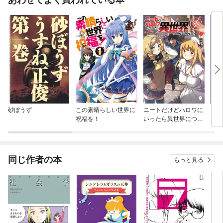
あわせてよく買われている本
砂ぼうず
この素晴らしい世界に
ニートだけどハロワに
キャ
祝福を！
いったら異世界につれ
とさ
てかれた
版】
同じ作者の本
もっと見る