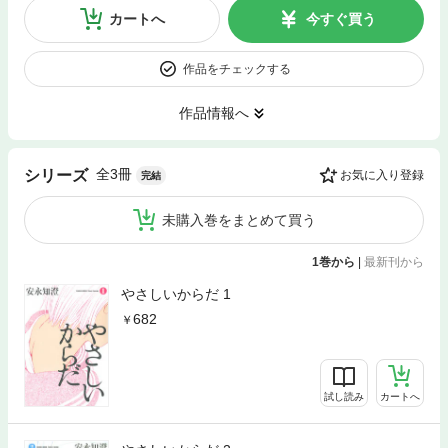
カートへ
今すぐ買う
作品をチェックする
作品情報へ
全3冊
シリーズ
お気に入り登録
完結
未購入巻をまとめて買う
1巻から
|
最新刊から
やさしいからだ 1
682
試し読み
カートへ