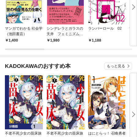
マンガでわかる 社会学
シンデレラとガラスの
ランバーロール 02
女神
（池田書店）
天井 フェミニズムの
童話集
1,400
1,980
1,188
9
KADOKAWAのおすすめ本
もっと見る
不老不死少女の苗床旅
不老不死少女の苗床旅
はにとらっ！ 召喚勇者
ダ・