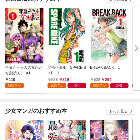
半蔵と十三人の女忍た
弱虫ペダル SPARE B
BREAK BACK 1
週刊
ち(話売り) #1
IKE 1
202
110
638
319
528
264
4
試読フル
試読フル
割引
試読フル
割引
少女マンガのおすすめ本
もっと見る