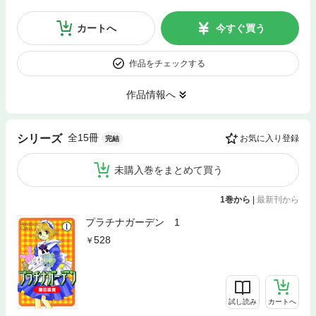
カートへ
今すぐ買う
作品をチェックする
作品情報へ
全15冊
シリーズ
お気に入り登録
完結
未購入巻をまとめて買う
1巻から
|
最新刊から
プラチナガーデン 1
528
試し読み
カートへ