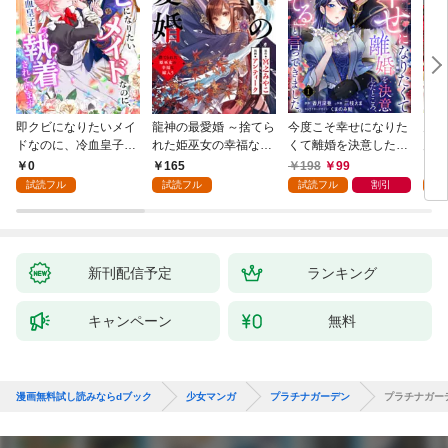
即クビになりたいメイ
龍神の最愛婚 ～捨てら
今度こそ幸せになりた
鬼条
ドなのに、冷血皇子に
れた姫巫女の幸福な嫁
くて離婚を決意したと
見初
執着されています第1
入り～: 1
ころ、無表情な旦那様
～１
0
165
198
99
1
話
が「愛してる」と言っ
試読フル
試読フル
試読フル
割引
試
てきました。1
新刊配信予定
ランキング
キャンペーン
無料
漫画無料試し読みならdブック
少女マンガ
プラチナガーデン
プラチナガー