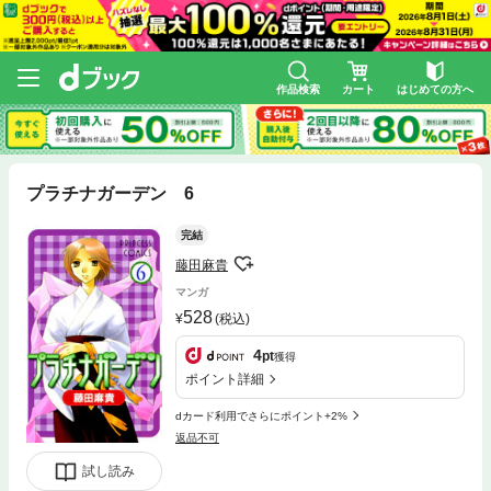
作品検索
カート
はじめての方へ
プラチナガーデン 6
完結
藤田麻貴
マンガ
528
(税込)
4
pt
獲得
ポイント詳細
dカード利用でさらにポイント+2%
返品不可
試し読み