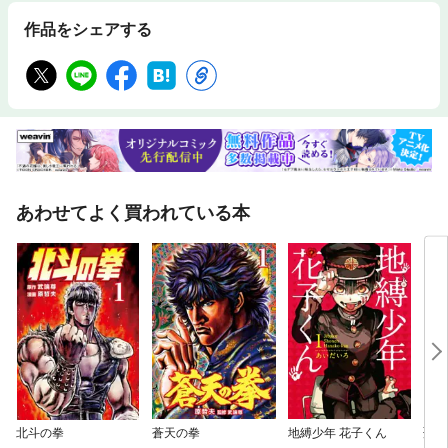
作品をシェアする
あわせてよく買われている本
北斗の拳
蒼天の拳
地縛少年 花子くん
聖女