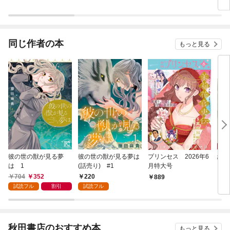
同じ作者の本
もっと見る
彼の世の獣が見る夢
彼の世の獣が見る夢は
プリンセス 2026年6
緋色
は 1
(話売り) #1
月特大号
704
352
220
889
6
試読フル
割引
試読フル
秋田書店のおすすめ本
もっと見る