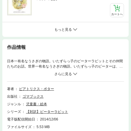
カートへ
もっと見る
作品情報
日本一有名なうさぎの物語。いたずらっ子のピーターラビットとその仲間
たちのお話。世界一有名なうさぎの物語。いたずらっ子のピーターは、今
日も元気いっぱいに大冒険！ おかあさんに「危険だから絶対に近寄っち
ゃだめよ」と言われたにもかかわらずマグレガーさんの農場に忍び込んだ
ピーターは―――。
著者
ビアトリクス・ポター
出版社
ゴマブックス
ジャンル
児童書・絵本
シリーズ
【対訳】ピーターラビット
電子版配信開始日
2014/12/06
ファイルサイズ
5.53 MB