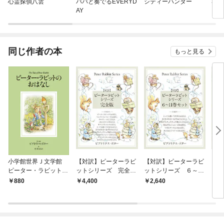
心霊探偵八雲
パパと奏でるEVERYD
シティーハンター
31
AY
同じ作者の本
もっと見る
小学館世界Ｊ文学館
【対訳】ピーターラビ
【対訳】ピーターラビ
【対
ピーター・ラビットの
ットシリーズ 完全
ットシリーズ ６～11
ット
おはなし
版 かわいいイラスト
巻セット かわいいイ
巻セ
880
4,400
2,640
3,
と、英語と日本語で楽
ラストと、英語と日本
ラス
しめる、ピーターラビ
語で楽しめる、ピータ
語で
ットと仲間たちのお
ーラビットと仲間たち
ーラ
話！
のお話！
のお