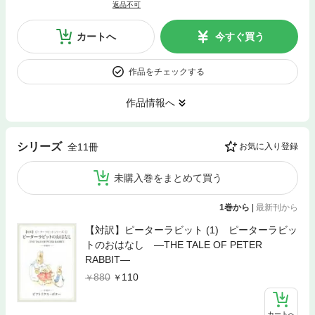
返品不可
カートへ
今すぐ買う
作品をチェックする
作品情報へ
シリーズ
全11冊
お気に入り登録
未購入巻をまとめて買う
1巻から
|
最新刊から
【対訳】ピーターラビット (1) ピーターラビッ
トのおはなし ―THE TALE OF PETER
RABBIT―
880
110
カートへ