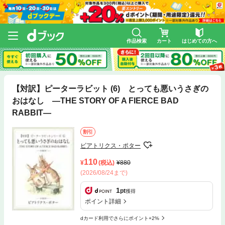
作品検索
カート
はじめての方へ
【対訳】ピーターラビット (6) とっても悪いうさぎの
おはなし ―THE STORY OF A FIERCE BAD
RABBIT―
割引
ビアトリクス・ポター
110
(税込)
880
(2026/08/24まで)
1
pt
獲得
ポイント詳細
dカード利用でさらにポイント+2%