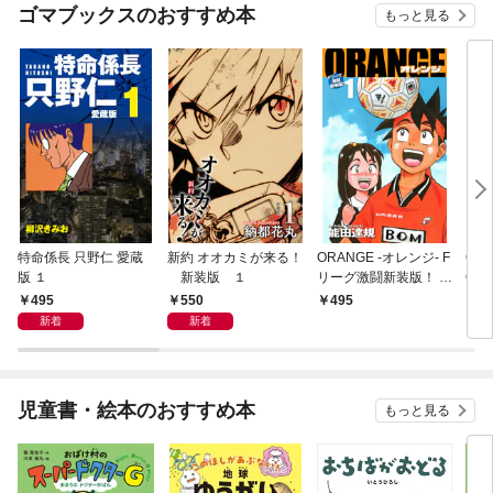
ゴマブックスのおすすめ本
もっと見る
特命係長 只野仁 愛蔵
新約 オオカミが来る！
ORANGE -オレンジ- F
GE
版 １
新装版 １
リーグ激闘新装版！ 第
OF
１巻
495
550
495
4
新着
新着
児童書・絵本のおすすめ本
もっと見る