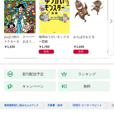
おばけ村の スーパー
地球ゆうがいモンスタ
おちばがおどる
くり
ドクターＧ まほう
ー図鑑
ーと
の ドクターかばん
1,760
1,045
1,
1,430
新着
新着
新刊配信予定
ランキング
キャンペーン
無料
漫画無料試し読みならdブック
児童書・絵本
【対訳】ピーターラビット
【