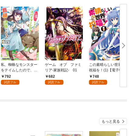
私、蜘蛛なモンスター
ゲーム オブ ファミ
この素晴らしい世界に
をテイムしたので、ス
リア-家族戦記- 01
祝福を！(1)【電子特別
パイダーシルクで裁縫
版】
792
682
748
を頑張ります！ 1
試読フル
試読フル
試読フル
もっと見る