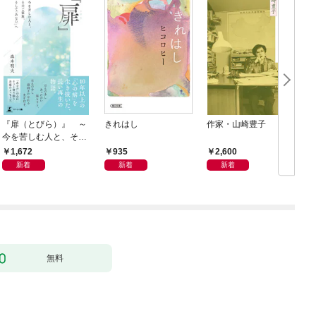
『扉（とびら）』 ～
きれはし
作家・山崎豊子
今を苦しむ人と、その
ご家族、そして「あな
1,672
935
2,600
た」へ～
新着
新着
新着
無料