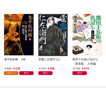
鬼平犯科帳 1巻
雲霧仁左衛門 (1)
熊田十兵衛の仇討ち
〈新装版〉 人情編
680
476
792
396
748
374
試読フル
割引
割引
割引