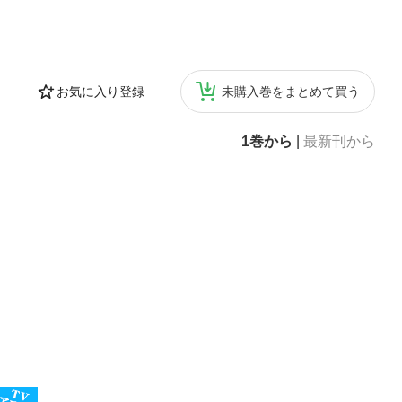
お気に入り登録
未購入巻をまとめて買う
1巻から
|
最新刊から