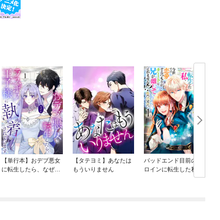
【単行本】おデブ悪女
【タテヨミ】あなたは
バッドエンド目前のヒ
に転生したら、なぜか
もういりません
ロインに転生した私、
ラスボス王子様に執着
今世では恋愛するつも
されています
りがチートな兄が離し
てくれません！？@C
OMIC