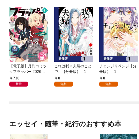
【電子版】月刊コミッ
これは我々夫婦のこと
チェンジリベンジ【分
クフラッパー 2026年9
で、【分冊版】 1
冊版】 1
月号
730
0
0
新着
無料
無料
エッセイ・随筆・紀行のおすすめ本