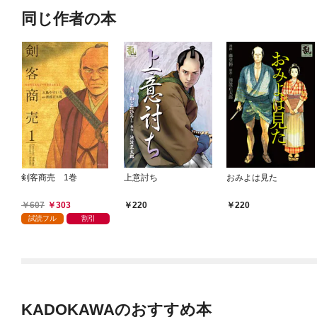
同じ作者の本
剣客商売 1巻
上意討ち
おみよは見た
607
303
220
220
試読フル
割引
KADOKAWAのおすすめ本