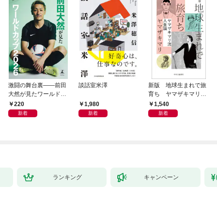
激闘の舞台裏――前田
談話室米澤
新版 地球生まれで旅
大然が見たワールドカ
育ち ヤマザキマリ流
ップ2026
人生論
220
1,980
1,540
新着
新着
新着
ランキング
キャンペーン