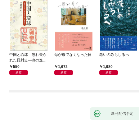
中国と琉球 忘れ去ら
母が母でなくなった日
老いのみちしるべ
れた冊封史―魂の進化
―
550
1,672
1,980
新着
新着
新着
新刊配信予定