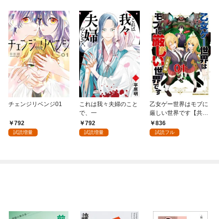
チェンジリベンジ01
これは我々夫婦のこと
乙女ゲー世界はモブに
で、一
厳しい世界です【共和
国編】 ０１
792
792
836
試読増量
試読増量
試読フル