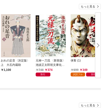
もっと見る
おれの足音〈決定版〉
元禄一刀流 〈新装版〉
侠客 (1)
上 大石内蔵助
池波正太郎初文庫化作
品集
748
374
699
349
1,100
割引
試読フル
割引
もっと見る