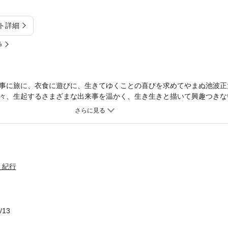
ト詳細
%
事に旅に、衣食に遊びに、生きてゆくことの喜びを求めてやまぬ池波正
々、生起するさまざまな出来事を温かく、生き生きと描いて興趣つきな
移るとも、これだけは絶対に変わらぬ男の生き方を綴った必読の１２章
・紀行
/13