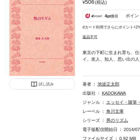
506
(税込)
ポイン
4
pt
獲得
dカード利用でさらにポイント+2
返品不可
東京の下町に生まれ育ち、仕
イ。友人、知人、思い出の人
の一冊！ 人は変わり、世は
著者
池波正太郎
試し読み
出版社
KADOKAWA
ジャンル
エッセイ・随筆
レーベル
角川文庫
シリーズ
男のリズム
電子版配信開始日
2014/07
ファイルサイズ
0.92 MB