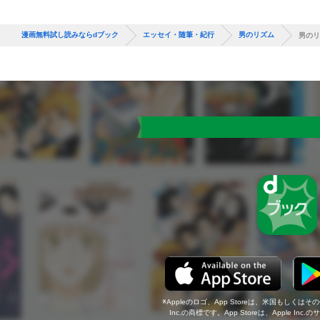
漫画無料試し読みならdブック
エッセイ・随筆・紀行
男のリズム
男のリ
Appleのロゴ、App Storeは、米国もしくはそ
Inc.の商標です。App Storeは、Apple In