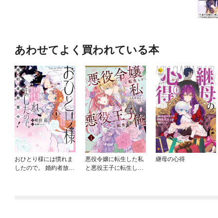
あわせてよく買われている本
おひとり様には慣れま
悪役令嬢に転生した私
継母の心得
したので。 婚約者放置
と悪役王子に転生した
中！
俺