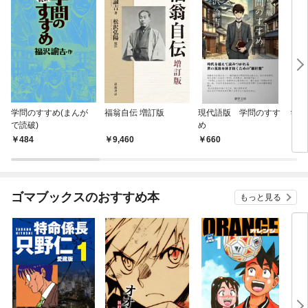
学問のすすめ(まんが
福翁自伝 増訂版
現代語版 学問のすす
学問
で読破)
め
484
9,460
660
4
ゴマブックスのおすすめ本
もっと見る