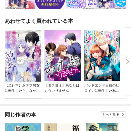
あわせてよく買われている本
【単行本】おデブ悪女
【タテヨミ】あなたは
バッドエンド目前のヒ
【タ
に転生したら、なぜか
もういりません
ロインに転生した私、
リ〜
ラスボス王子様に執着
今世では恋愛するつも
されています
りがチートな兄が離し
てくれません！？@C
OMIC
同じ作者の本
もっと見る