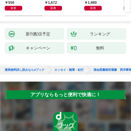
―
ップ
550
1,672
1,980
2
新着
新着
新着
新刊配信予定
ランキング
キャンペーン
無料
漫画無料試し読みならdブック
エッセイ・随筆・紀行
国会図書館所蔵書 西洋事
アプリならもっと便利で快適に！