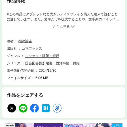
作品情報
※この商品はタブレットなど大きいディスプレイを備えた端末で読むこと
に適しています。また、文字だけを拡大することや、文字列のハイライ
ト、検索、辞書の参照、引用などの機能が使用できません。福沢諭吉が自
らの渡米・渡欧経験をもとに当時の欧米の政治や科学技術、インフラを紹
介した「西洋事情」は維新期の日本人に多大な影響を与え、日本が近代化
を進める上で重要な役割を果たした。1868年（明治元年）に出版され、当
著者
福沢諭吉
時のベストセラーとなった1冊。
出版社
ゴマブックス
ジャンル
エッセイ・随筆・紀行
シリーズ
国会図書館所蔵書 西洋事情 付録
電子版配信開始日
2014/12/30
ファイルサイズ
6.06 MB
作品をシェアする