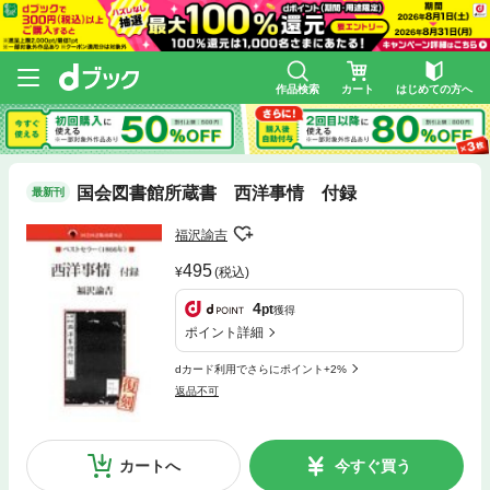
作品検索
カート
はじめての方へ
国会図書館所蔵書 西洋事情 付録
最新刊
福沢諭吉
495
(税込)
4
pt
獲得
ポイント詳細
dカード利用でさらにポイント+2%
返品不可
カートへ
今すぐ買う