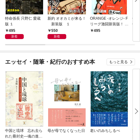
特命係長 只野仁 愛蔵
新約 オオカミが来る！
ORANGE -オレンジ- F
GE
版 １
新装版 １
リーグ激闘新装版！ 第
OF
１巻
495
550
495
4
新着
新着
エッセイ・随筆・紀行のおすすめ本
もっと見る
中国と琉球 忘れ去ら
母が母でなくなった日
老いのみちしるべ
激闘
れた冊封史―魂の進化
大然