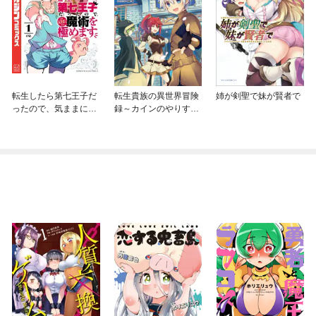
転生したら第七王子だ
転生貴族の異世界冒険
姉が剣聖で妹が賢者で
ったので、気ままに魔
録～カインのやりすぎ
術を極めます
ギルド日記～