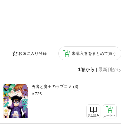
お気に入り登録
未購入巻をまとめて買う
1巻から
|
最新刊から
勇者と魔王のラブコメ (3)
726
試し読み
カートへ