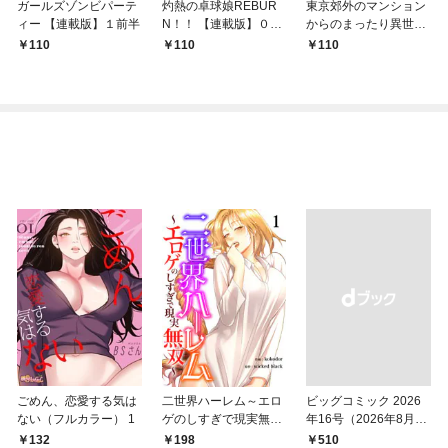
ガールズゾンビパーテ
灼熱の卓球娘REBUR
東京郊外のマンション
ィー 【連載版】１前半
N！！ 【連載版】０－
からのまったり異世界
①
冒険記 ～僕の部屋が
110
110
110
ダンジョンの休憩所に
なってしまった件～
【連載版】１
ごめん、恋愛する気は
二世界ハーレム～エロ
ビッグコミック 2026
ない（フルカラー） 1
ゲのしすぎで現実無双
年16号（2026年8月7
～１
日発売）
132
198
￥510