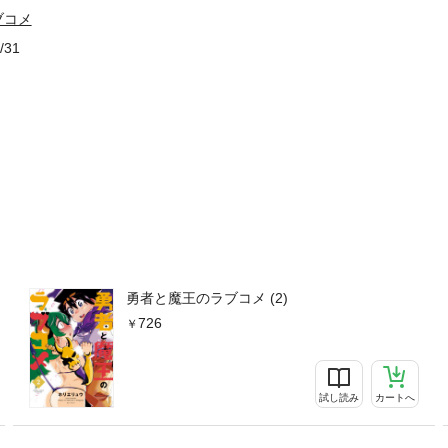
ブコメ
/31
勇者と魔王のラブコメ (2)
726
試し読み
カートへ