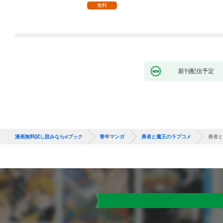
無料
新刊配信予定
漫画無料試し読みならdブック
青年マンガ
勇者と魔王のラブコメ
勇者と