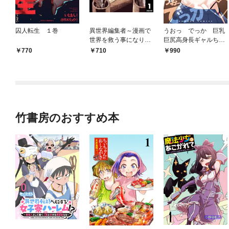
囚人転生 １巻
異世界編集者～漫画で
うおっ でっか 巨乳
世界を救う事になりま
巨尻高身長ギャルちゃ
した～ 1
んは僕に恋してる ア
770
710
990
ンソロジーコミック
竹書房のおすすめ本