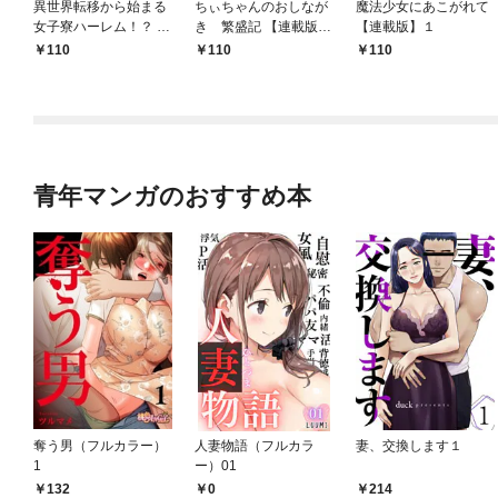
異世界転移から始まる
ちぃちゃんのおしなが
魔法少女にあこがれて
女子寮ハーレム！？ ～
き 繁盛記 【連載版】
【連載版】１
管理人として働く人間
１
110
110
110
と恋する魔族娘たち～
【連載版】０
青年マンガのおすすめ本
奪う男（フルカラー）
人妻物語（フルカラ
妻、交換します１
1
ー）01
0
132
214