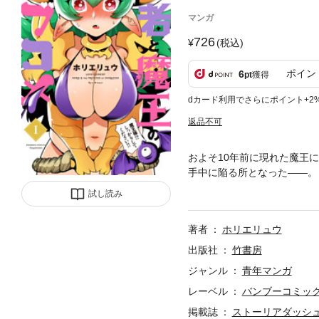
マンガ
726
(税込)
ポイン
6
pt
獲得
dカード利用でさらにポイント+2
返品不可
およそ10年前に現れた魔王
手中に陥る所となった――。
コメここに開幕！さらにST
試し読み
のラブコメ」も完全収録!!
著者
ホリエリュウ
出版社
竹書房
ジャンル
青年マンガ
レーベル
バンブーコミック
掲載誌
ストーリアダッシ