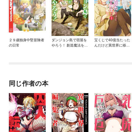
２９歳独身中堅冒険者
ダンジョン島で宿屋を
宝くじで40億当たった
の日常
やろう！ 創造魔法を貰
んだけど異世界に移住
った俺の細腕繁盛記
する
同じ作者の本