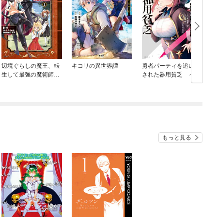
辺境ぐらしの魔王、転
キコリの異世界譚
勇者パーティを追い出
生して最強の魔術師に
された器用貧乏 ～パ
なる
ーティ事情で付与術士
をやっていた剣士、万
能へと至る～
もっと見る