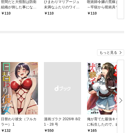
世間だと大怪獣は防衛
ひまわりマリアージュ
呪術師令嬢の荒稼ぎ！
組織が倒した事になっ
未満なふたりのワイン
～牢獄から呪術具で掴
ているけど、実際は陰
日誌 【連載版】１
み取る金貨ザクザク宮
110
110
110
キャにくすぶっている
廷生活～ 【連載版】１
高校生が葬っている ～
平穏を望みたい怪獣殺
し～ 【連載版】１
もっと見る
日替わり彼女（フルカ
漫画ゴラク 2026年 8/2
俺が育てた最強キャラ
ラー） 1
1・28 号
に転生したので、歯向
かうヤツはすべてぶん
132
￥550
165
￥