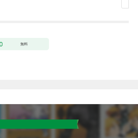
殴って生きる事にしま
した。１
無料