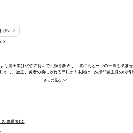
ト詳細
%
により魔王軍は破竹の勢いで人類を駆逐し、遂にあと一つの王国を滅ぼ
しかし、魔王、勇者の前に敗れる!!!しかも敗因は…純情!?魔王様の純
ORIA本誌で連載中の勇者が魔王城につくまでを描いたセルフスピンオフ
!掲載時のカラーページ全収録！！！★単行本カバー下画像収録★
ス 異世界BC
ュ