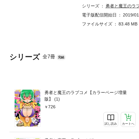
シリーズ
勇者と魔王のラ
電子版配信開始日
2019/01
ファイルサイズ
83.48 MB
シリーズ
全7冊
完結
勇者と魔王のラブコメ【カラーページ増量
版】 (1)
726
試し読み
カートへ