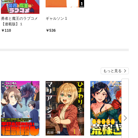
勇者と魔王のラブコメ
ギャルソン 1
【連載版】１
110
536
もっと見る