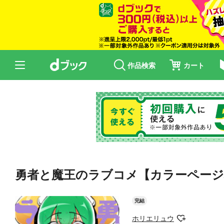
作品検索
カート
勇者と魔王のラブコメ【カラーページ増量
完結
ホリエリュウ