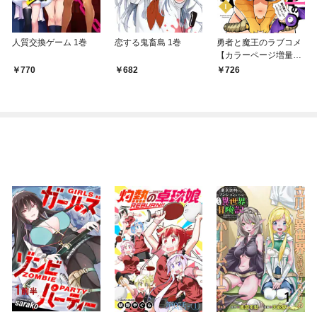
人質交換ゲーム 1巻
恋する鬼畜島 1巻
勇者と魔王のラブコメ
【カラーページ増量
版】 (1)
770
682
726