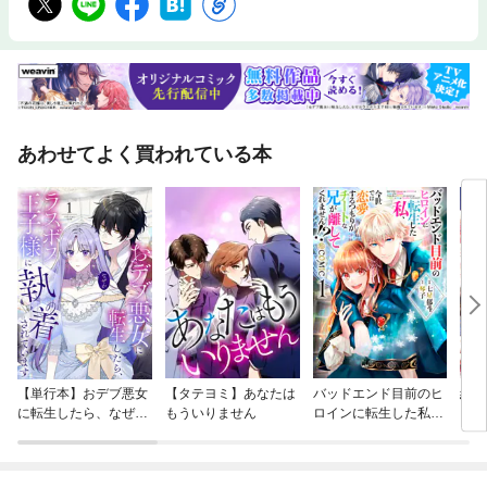
あわせてよく買われている本
【単行本】おデブ悪女
【タテヨミ】あなたは
バッドエンド目前のヒ
結界
に転生したら、なぜか
もういりません
ロインに転生した私、
ラスボス王子様に執着
今世では恋愛するつも
されています
りがチートな兄が離し
てくれません！？@C