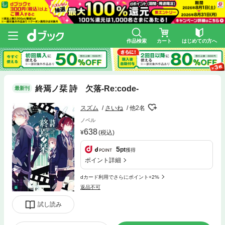
作品検索
カート
はじめての方へ
終焉ノ栞 詩 欠落-Re:code-
最新刊
スズム
さいね
他2名
ノベル
638
(税込)
5
pt
獲得
ポイント詳細
dカード利用でさらにポイント+2%
返品不可
試し読み