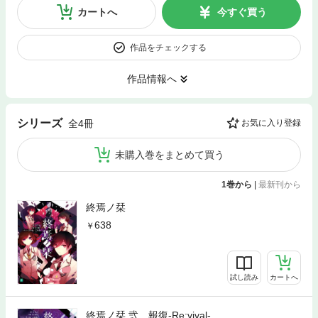
カートへ
今すぐ買う
作品をチェックする
作品情報へ
シリーズ
全4冊
お気に入り登録
未購入巻をまとめて買う
1巻から
|
最新刊から
終焉ノ栞
638
試し読み
カートへ
終焉ノ栞 弐 報復-Re:vival-