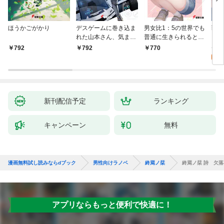
ほうかごがかり
デスゲームに巻き込ま
男女比1：5の世界でも
戦地
れた山本さん、気まま
普通に生きられると思
カシ
にゲームバランスを崩
った？ ～激重感情な
活を
8
792
792
770
壊させる【電子特別
彼女たちが無自覚男子
特典
試
版】
に翻弄されたら～
新刊配信予定
ランキング
キャンペーン
無料
漫画無料試し読みならdブック
男性向けラノベ
終焉ノ栞
終焉ノ栞 詩 欠落-R
アプリならもっと便利で快適に！