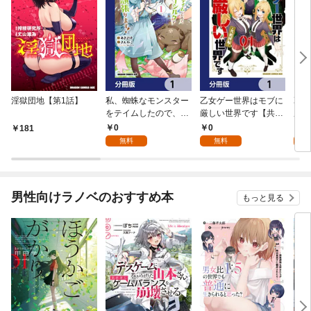
淫獄団地【第1話】
私、蜘蛛なモンスター
乙女ゲー世界はモブに
乙女
をテイムしたので、ス
厳しい世界です【共和
厳し
パイダーシルクで裁縫
国編】【分冊版】 1
国
0
0
8
181
を頑張ります！【分冊
無料
無料
試
版】 1
男性向けラノベのおすすめ本
もっと見る