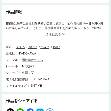
作品情報
E記達は無事に自主制作映画の公開に成功し、文化祭の残り一日を思い思
いに楽しんでいた。そして、再度映画撮影を始めた彼ら。もう一つの結末
を撮影するため、夜の学校に忍び込んだのだが……。
著者
スズム
さいね
こみね
150P
出版社
KADOKAWA
ジャンル
男性向けラノベ
レーベル
MF文庫J
シリーズ
終焉ノ栞
電子版配信開始日
2014/08/24
ファイルサイズ
5.67 MB
作品をシェアする