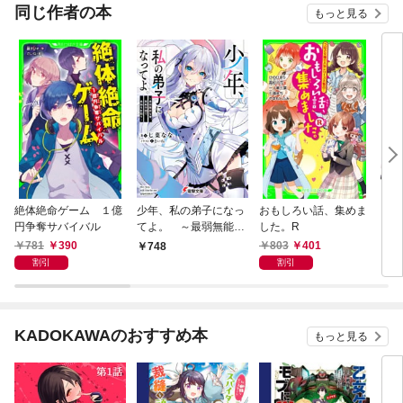
OMIC
同じ作者の本
もっと見る
絶体絶命ゲーム １億
少年、私の弟子になっ
おもしろい話、集めま
いろ
円争奪サバイバル
てよ。 ～最弱無能な
した。R
俺、聖剣学園で最強を
781
390
803
401
748
3,
目指す～
割引
割引
KADOKAWAのおすすめ本
もっと見る