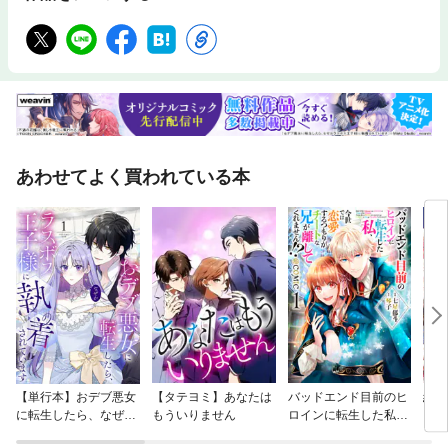
あわせてよく買われている本
【単行本】おデブ悪女
【タテヨミ】あなたは
バッドエンド目前のヒ
結界
に転生したら、なぜか
もういりません
ロインに転生した私、
ラスボス王子様に執着
今世では恋愛するつも