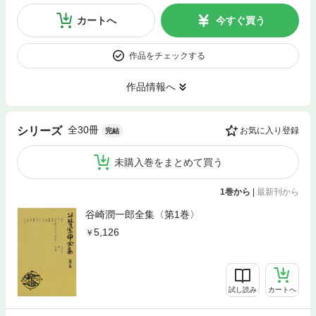
カートへ
今すぐ買う
作品をチェックする
作品情報へ
全30冊
シリーズ
お気に入り登録
完結
未購入巻をまとめて買う
1巻から
|
最新刊から
谷崎潤一郎全集〈第1巻〉
5,126
試し読み
カートへ