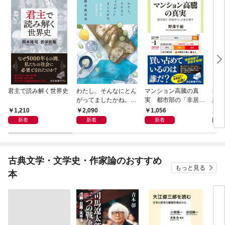
君主で読み解く世界史
わたし、そんなにとん
マンション高騰の真
私と
がってましたかね。
実 都市部の「非居住
紀 
獅子座、Ａ型、丙午は
化」が街を壊す
ヤが
1,210
2,090
1,056
1,
めぐる
新着
新着
新着
古典文学・文学史・作家論のおすすめ
もっと見る
本