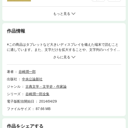
もっと見る
作品情報
※この商品はタブレットなど大きいディスプレイを備えた端末で読むこと
に適しています。また、文字だけを拡大することや、文字列のハイライ
ト、検索、辞書の参照、引用などの機能が使用できません。文豪谷崎潤一
郎の小説、随筆と書簡多数を収録した愛蔵版全30巻。（収録作品）蓼喰ふ
虫／三人法師／乱菊物語
著者
谷崎潤一郎
出版社
中央公論新社
ジャンル
古典文学・文学史・作家論
シリーズ
谷崎潤一郎全集
電子版配信開始日
2014/04/29
ファイルサイズ
87.66 MB
作品をシェアする