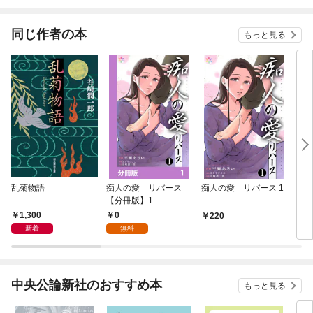
されています
りがチートな兄が離し
てくれません！？@C
OMIC
同じ作者の本
もっと見る
乱菊物語
痴人の愛 リバース
痴人の愛 リバース 1
異界
【分冊版】1
1,300
0
1,
220
新着
無料
中央公論新社のおすすめ本
もっと見る