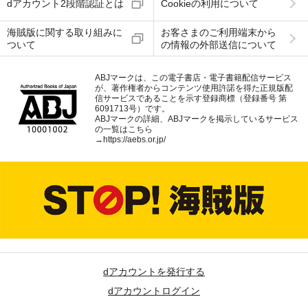
dアカウント2段階認証とは
Cookieの利用について
海賊版に関する取り組みに
お客さまのご利用端末から
ついて
の情報の外部送信について
ABJマークは、この電子書店・電子書籍配信サービス
が、著作権者からコンテンツ使用許諾を得た正規版配
信サービスであることを示す登録商標（登録番号 第
6091713号）です。
ABJマークの詳細、ABJマークを掲示しているサービス
の一覧はこちら
→
https://aebs.or.jp/
dアカウントを発行する
dアカウントログイン