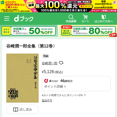
作品検索
カート
はじめての方へ
谷崎潤一郎全集〈第12巻〉
完結
谷崎潤一郎
5,126
(税込)
46
pt
獲得
ポイント詳細
dカード利用でさらにポイント+2%
返品不可
試し読み