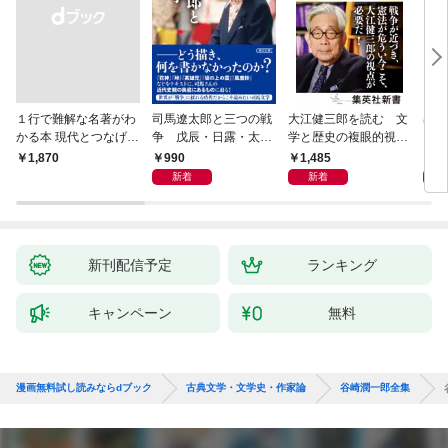
１行で難解な名著がわ
司馬遼太郎と三つの戦
大江健三郎を読む 文
出会
かる本 現代とつなげて
争 戊辰・日露・太平
学と歴史の複眼的視点
エッセンスをつかむ50
洋
から
990
1,485
1,
￥1,870
冊
新着
新着
新刊配信予定
ランキング
キャンペーン
無料
漫画無料試し読みならdブック
古典文学・文学史・作家論
谷崎潤一郎全集