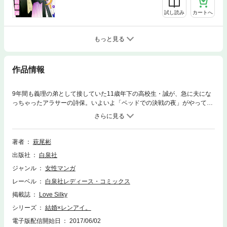
試し読み
カートへ
もっと見る
作品情報
9年間も義理の弟として接していた11歳年下の高校生・誠が、急に夫にな
っちゃったアラサーの詩保。いよいよ「ベッドでの決戦の夜」がやってく
るが…!?ふたりのいろいろな過去が明らかになる必読の最新刊。詩保と親
友・ミツの高校生時代を描く番外編も収録。(このコミックスにはLove Sil
ky Vol.42,43,45,46,49に掲載されたstory09-12,14を加筆修正して収録して
います。)
著者
萩尾彬
出版社
白泉社
ジャンル
女性マンガ
レーベル
白泉社レディース・コミックス
掲載誌
Love Silky
シリーズ
結婚×レンアイ。
電子版配信開始日
2017/06/02