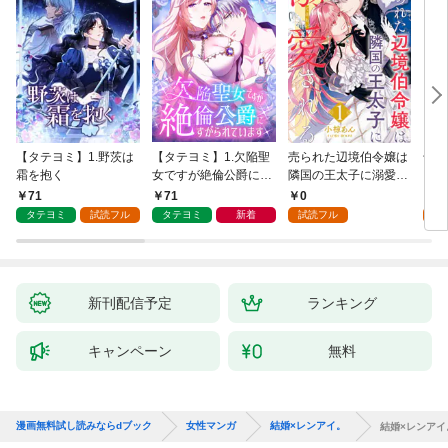
【タテヨミ】1.野茨は
【タテヨミ】1.欠陥聖
売られた辺境伯令嬢は
千鶴
霜を抱く
女ですが絶倫公爵にす
隣国の王太子に溺愛さ
に一
がられています
れる 1
【分
71
71
0
0
家の
タテヨミ
試読フル
タテヨミ
新着
試読フル
新刊配信予定
ランキング
キャンペーン
無料
漫画無料試し読みならdブック
女性マンガ
結婚×レンアイ。
結婚×レンアイ