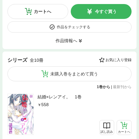
カートへ
今すぐ買う
作品をチェックする
作品情報へ
シリーズ
全10冊
お気に入り登録
未購入巻をまとめて買う
1巻から
|
最新刊から
結婚×レンアイ。 1巻
558
試し読み
カートへ