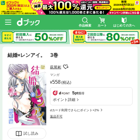
作品検索
カート
はじめての方へ
結婚×レンアイ。 3巻
萩尾彬
マンガ
558
(税込)
5
pt
獲得
ポイント詳細
dカード利用でさらにポイント+2%
返品不可
試し読み