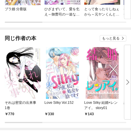
ブラ婚 分冊版
ひざまずいて、愛を乞
とって食ったりしねぇ
神仙
え～御曹司の一途な愛
から～元ヤンくんとの
冊版
執～
恋事情～
同じ作者の本
もっと見る
それは密室の出来事
Love Silky Vol.152
Love Silky 結婚×レン
結婚
1巻
アイ。 story01
770
330
143
5