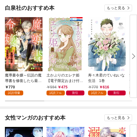
白泉社のおすすめ本
もっと見る
魔導書令嬢～伝説の魔
土かぶりのエレナ姫
寿々木君のていねいな
愛さ
導書を修復したら最強
【電子限定おまけ付
生活 1巻
つ 
の精霊が味方になりま
き】 1巻
770
594
475
770
616
6
した（クールな王弟殿
試読増量
試読フル
割引
試読フル
割引
試
下がなぜかいつもそば
にいます）～【おまけ
描き下ろし付き】 1
巻
女性マンガのおすすめ本
もっと見る