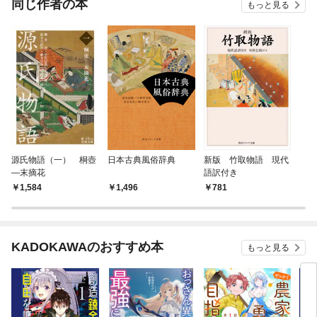
同じ作者の本
もっと見る
源氏物語（一） 桐壺
日本古典風俗辞典
新版 竹取物語 現代
―末摘花
語訳付き
1,584
1,496
781
KADOKAWAのおすすめ本
もっと見る