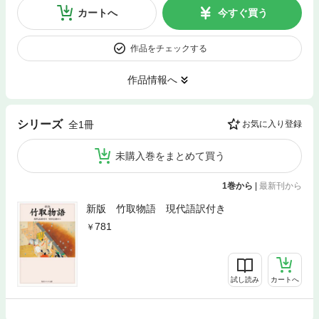
カートへ
今すぐ買う
作品をチェックする
作品情報へ
シリーズ
全1冊
お気に入り登録
未購入巻をまとめて買う
1巻から
|
最新刊から
新版 竹取物語 現代語訳付き
781
試し読み
カートへ