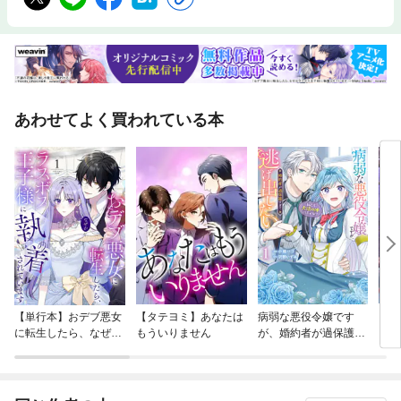
あわせてよく買われている本
【単行本】おデブ悪女
【タテヨミ】あなたは
病弱な悪役令嬢です
【タ
に転生したら、なぜか
もういりません
が、婚約者が過保護す
リ〜
ラスボス王子様に執着
ぎて逃げ出したい(私
されています
たち犬猿の仲でしたよ
ね！？)