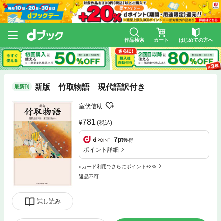
作品検索
カート
はじめての方へ
新版 竹取物語 現代語訳付き
最新刊
室伏信助
781
(税込)
7
pt
獲得
ポイント詳細
dカード利用でさらにポイント+2%
返品不可
試し読み