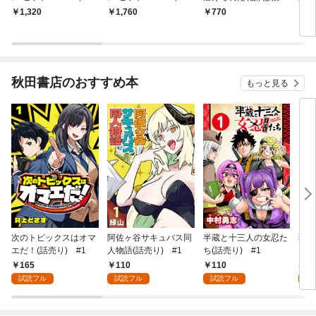
l.865
l.905
王と契りをかわす――
王と
1,320
1,760
770
1
１
【分
秋田書店のおすすめ本
もっと見る
次のトピックスはオマ
阿佐ヶ谷サキュバス同
半蔵と十三人の女忍た
弱虫
エだ！(話売り) #1
人物語(話売り) #1
ち(話売り) #1
IKE
165
110
110
6
試読フル
試読フル
試読フル
試