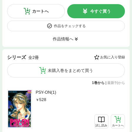
カートへ
今すぐ買う
作品をチェックする
作品情報へ
シリーズ
全2冊
お気に入り登録
未購入巻をまとめて買う
1巻から
|
最新刊から
PSY-ON(1)
528
試し読み
カートへ