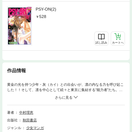
PSY-ON(2)
528
試し読み
カートへ
作品情報
黄金の光を持つ少年・灰（カイ）との出会いが、凛の内なる力を呼び起こ
した！！そして、凛を中心として続々と東京に集結する“能力者”たち。果
たして凛は愛する者たちを守ることができるのか……！？
著者
中村理恵
出版社
秋田書店
ジャンル
少女マンガ