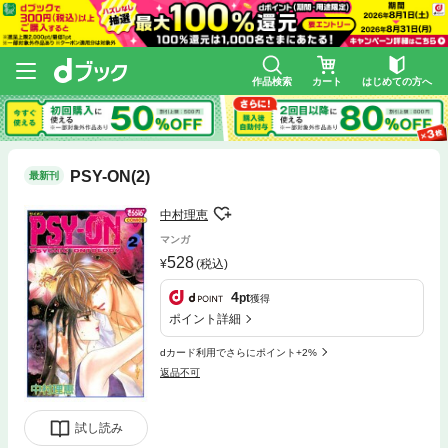
作品検索
カート
はじめての方へ
PSY-ON(2)
最新刊
中村理恵
マンガ
528
(税込)
4
pt
獲得
ポイント詳細
dカード利用でさらにポイント+2%
返品不可
試し読み