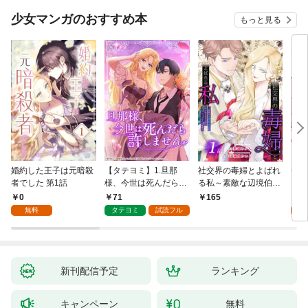
少女マンガのおすすめ本
もっと見る
婚約した王子は元暗殺
【タテヨミ】1.旦那
社交界の毒婦とよばれ
視線
者でした 第1話
様、今世は死んだら許
る私～素敵な辺境伯令
る 1
しません
息に腕を折られたの
0
71
1
165
で、責任とってもらい
無料
タテヨミ
試読フル
試
ます～［ばら売り］
第1話
新刊配信予定
ランキング
キャンペーン
無料