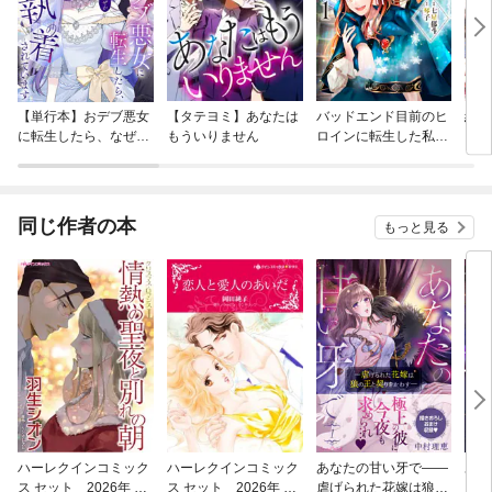
【単行本】おデブ悪女
【タテヨミ】あなたは
バッドエンド目前のヒ
結界
に転生したら、なぜか
もういりません
ロインに転生した私、
ラスボス王子様に執着
今世では恋愛するつも
されています
りがチートな兄が離し
てくれません！？@C
OMIC
同じ作者の本
もっと見る
ハーレクインコミック
ハーレクインコミック
あなたの甘い牙で――
あな
ス セット 2026年 vo
ス セット 2026年 vo
虐げられた花嫁は狼の
虐げ