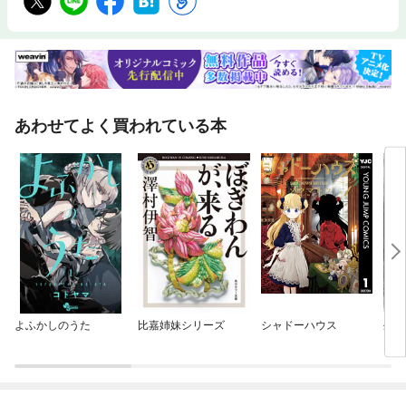
あわせてよく買われている本
よふかしのうた
比嘉姉妹シリーズ
シャドーハウス
外道