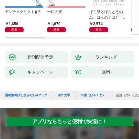
モンテ＝クリスト伯3
一粒の麦
ほら話とほんとうの
美し
話、ほんの十ほど［新
装版］
1,650
1,870
2,574
1,
新着
新着
新着
新刊配信予定
ランキング
キャンペーン
無料
漫画無料試し読みならdブック
海外文学
白魔（びゃくま）
白魔（びゃくま
アプリならもっと便利で快適に！