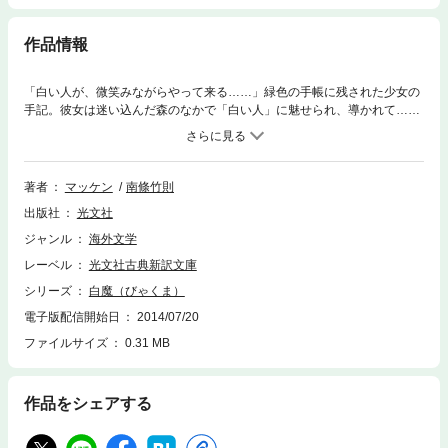
作品情報
「白い人が、微笑みながらやって来る……」緑色の手帳に残された少女の
手記。彼女は迷い込んだ森のなかで「白い人」に魅せられ、導かれて……
（「白魔」）。平凡な毎日を送るロンドンの銀行員にウェールズの田舎の
記憶が甦り、やがて“本当の自分”に覚醒していく（「生活のかけら」）。
自らも絶望のうちに黒魔術に傾倒した経歴を持つ不遇の英国作家マッケン
が、魔の世界を幻視する幻想怪奇短編！ 本邦初訳の３篇を含む。
著者
マッケン
南條竹則
出版社
光文社
ジャンル
海外文学
レーベル
光文社古典新訳文庫
シリーズ
白魔（びゃくま）
電子版配信開始日
2014/07/20
ファイルサイズ
0.31 MB
作品をシェアする