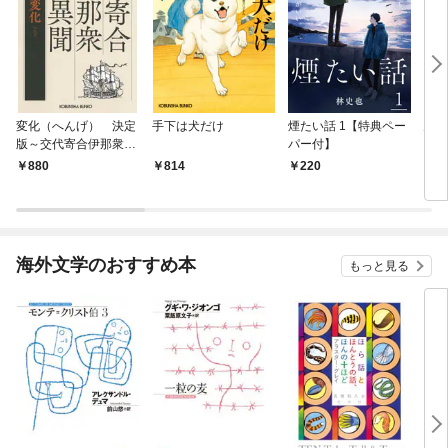
変化（へんげ） 決定
手下は犬だけ
煙たい話 1【特典ペー
鬼役
版～交代寄合伊那衆異
パー付】
聞（1）～
880
814
220
7
海外文学のおすすめ本
もっと見る