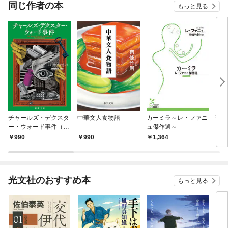
同じ作者の本
もっと見る
チャールズ・デクスタ
中華文人食物語
カーミラ～レ・ファニ
孤独
ー・ウォード事件（新
ュ傑作選～
ター
潮文庫）
990
990
1,364
8
光文社のおすすめ本
もっと見る