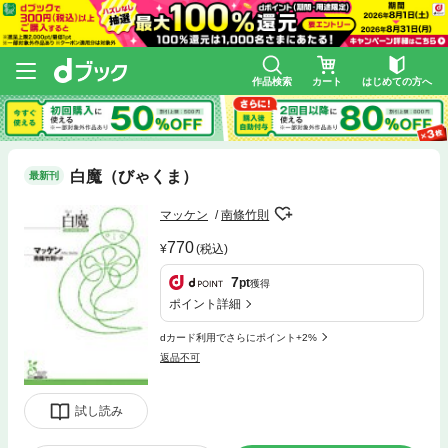
作品検索
カート
はじめての方へ
白魔（びゃくま）
最新刊
マッケン
南條竹則
770
(税込)
7
pt
獲得
ポイント詳細
dカード利用でさらにポイント+2%
返品不可
試し読み