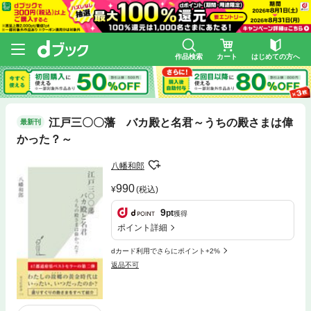
作品検索
カート
はじめての方へ
江戸三〇〇藩 バカ殿と名君～うちの殿さまは偉
最新刊
かった？～
八幡和郎
990
(税込)
9
pt
獲得
ポイント詳細
dカード利用でさらにポイント+2%
返品不可