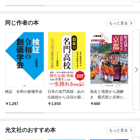
ラスボス王子様に執着
今世
されています
りが
てく
OMI
同じ作者の本
もっと見る
検証 令和の創価学会
日本の名門高校 - あの
地名と地形から謎解
世界
伝統校から注目の新勢
き 紫式部と武将たち
都誕
力まで -
の「京都」
1,287
1,650
880
8
光文社のおすすめ本
もっと見る