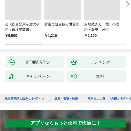
漢代官吏登用制度の研
君主で読み解く世界史
お地蔵さん 救いの説
親
究（東洋學叢書）
話・歴史・民俗
直立
迫る
￥9,900
￥1,210
￥1,100
￥1,
新刊配信予定
ランキング
キャンペーン
無料
漫画無料試し読みならdブック
歴史・地理・民俗
江戸三〇〇藩 バカ殿と名君～
アプリならもっと便利で快適に！