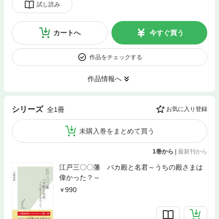
試し読み
カートへ
今すぐ買う
作品をチェックする
作品情報へ
シリーズ
全1冊
お気に入り登録
未購入巻をまとめて買う
1巻から
|
最新刊から
江戸三〇〇藩 バカ殿と名君～うちの殿さまは
偉かった？～
990