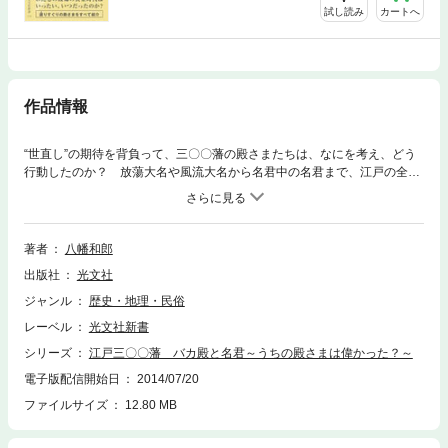
試し読み
カートへ
作品情報
“世直し”の期待を背負って、三〇〇藩の殿さまたちは、なにを考え、どう
行動したのか？ 放蕩大名や風流大名から名君中の名君まで、江戸の全時
代から選りすぐりの殿さまを紹介。
著者
八幡和郎
出版社
光文社
ジャンル
歴史・地理・民俗
レーベル
光文社新書
シリーズ
江戸三〇〇藩 バカ殿と名君～うちの殿さまは偉かった？～
電子版配信開始日
2014/07/20
ファイルサイズ
12.80 MB