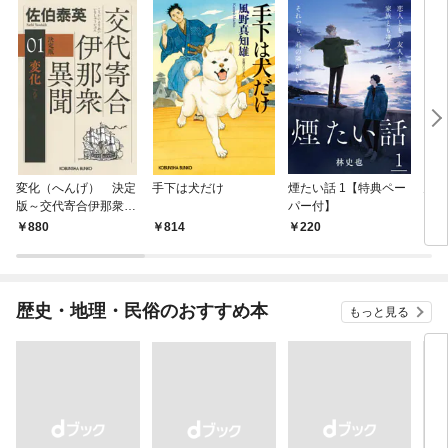
変化（へんげ） 決定
手下は犬だけ
煙たい話 1【特典ペー
鬼役
版～交代寄合伊那衆異
パー付】
聞（1）～
880
814
220
7
歴史・地理・民俗のおすすめ本
もっと見る