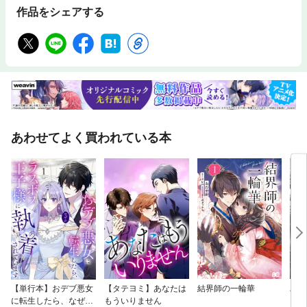
作品をシェアする
あわせてよく買われている本
【単行本】おデブ悪女
【タテヨミ】あなたは
結界師の一輪華
バッ
に転生したら、なぜか
もういりません
ロイ