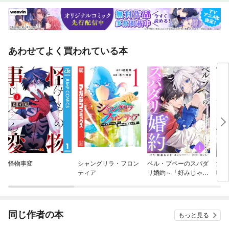
あわせてよく買われている本
怪物事変
シャングリラ・フロン
ベル・プペーのスパダ
淡海
ティア
リ婚約～「好みじゃな
時
い」と言われた人形
姫、我慢をやめたら皇
子がデレデレになっ
た。実に愛い！～（コ
同じ作者の本
もっと見る
ミック）【分冊版】