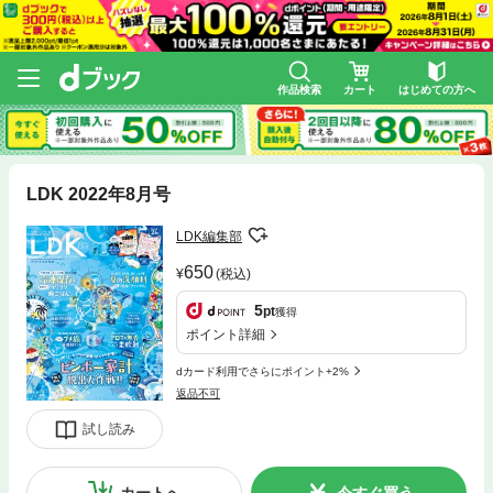
作品検索
カート
はじめての方へ
LDK 2022年8月号
LDK編集部
650
(税込)
5
pt
獲得
ポイント詳細
dカード利用でさらにポイント+2%
返品不可
試し読み