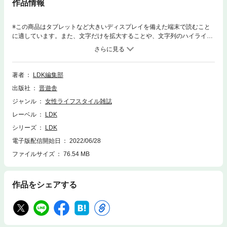
作品情報
※この商品はタブレットなど大きいディスプレイを備えた端末で読むこと
に適しています。また、文字だけを拡大することや、文字列のハイライ
ト、検索、辞書の参照、引用などの機能が使用できません。『LDK8月
号』総力特集は、「なげやり浪費とぼんやり貯蓄の うっかりビンボー家計
脱出大作戦」。ほかにも、「プチプラ洗顔料ベストランキング2022」、
「冷凍保存で忙しい日のラクラクごはん作り」、「旅心をくすぐりまくり
著者
LDK編集部
♪ 女性のためのトラベルグッズ」、「夏の快眠ベストアイディア」など、
出版社
晋遊舎
盛りだくさんです!!【今月号の目次】【付録小冊子●LDKまんまムック企画
】『捨てる！ お片付けの超ベストアイディア』表紙目次巻頭特集●プチプ
ジャンル
女性ライフスタイル雑誌
ラ洗顔料ベストランキング2022総特集●なげやり浪費とぼんやり貯蓄の う
レーベル
LDK
っかりビンボー家計脱出大作戦【Story1】ラクして削る【Story2】ムリせ
ず増やす［special column］不安・疑問を成敗！スマホ代Q&A［special c
シリーズ
LDK
olumn］ちょこっと「貯蓄」→ちょこっと「投資」へ 未来のためにやっと
電子版配信開始日
2022/06/28
こランキングTOP10第2特集●冷凍保存で忙しい日のラクラクごはん作り夏
ファイルサイズ
76.54 MB
の快眠ベストアイディア柔軟剤乗り換え案内旅心をくすぐりまくり♪ 女性
のためのトラベルグッズ最新の保険見直しバイブル冷やし中華&冷やしラ
ーメン33製品実食テスト特別付録●ダイソーの感動ランキング50女性誌付
録批評[新連載］トレーナー深井の甘口ズボラストレッチ部LDKカルチャ
作品をシェアする
ー 大原櫻子ハンドメイド製作所私立昭和女学園ご当地スーパー探検隊 第
12回 秋田県の逸品 菅原佳己など