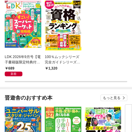
LDK 2026年9月号【電
100％ムックシリーズ
子書籍版限定特典付
完全ガイドシリーズ40
き】
9 資格＆検定スクー
689
1,320
ル完全ガイド 2026
新着
晋遊舎のおすすめ本
もっと見る