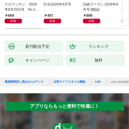
クロワッサン 2026
灯台2026年9月号
日経ウーマン 2026年9
COT
年8月25日号 No.117
月号 [雑誌]
年9
1 [大人のAI＆スマホ
669
407
889
9
塾。]
新着
新着
新着
新刊配信予定
ランキング
キャンペーン
無料
漫画無料試し読みならdブック
女性ライフスタイル雑誌
LDK
LDK 2022年
アプリならもっと便利で快適に！