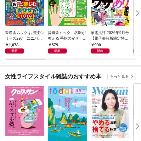
晋遊舎ムック お得技シ
晋遊舎ムック 名医が
家電批評 2026年9月号
週刊M
リーズ297 ユニバー
教える 手指の変形・痛
【電子書籍版限定特典
202
サル・スタジオ・ジャ
みが良くなる本
付き】
1,078
579
990
4
パンお得技ベストセレ
新着
新着
新着
クション 2026-27 mini
女性ライフスタイル雑誌のおすすめ本
もっと見る