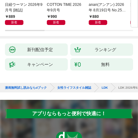
日経ウーマン 2026年9
COTTON TIME 2026
anan(アンアン) 2026
野菜
月号 [雑誌]
年9月号
年 8月19日号 No.2507
月号
[愛とSEX]
889
990
880
1,
新着
新着
新着
新刊配信予定
ランキング
キャンペーン
無料
漫画無料試し読みならdブック
女性ライフスタイル雑誌
LDK
LDK 202
アプリならもっと便利で快適に！