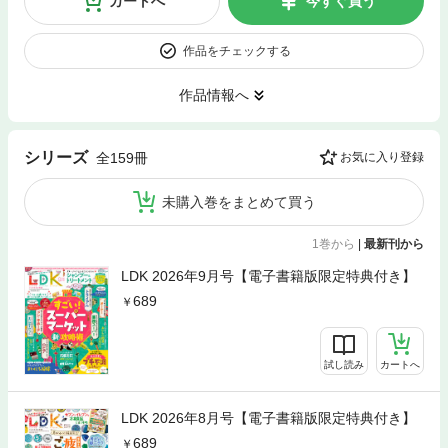
カートへ
今すぐ買う
作品をチェックする
作品情報へ
シリーズ
全159冊
お気に入り登録
未購入巻をまとめて買う
1巻から
|
最新刊から
LDK 2026年9月号【電子書籍版限定特典付き】
689
試し読み
カートへ
LDK 2026年8月号【電子書籍版限定特典付き】
689