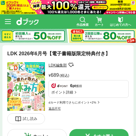
作品検索
カート
はじめての方へ
LDK 2026年6月号【電子書籍版限定特典付き】
LDK編集部
689
(税込)
6
pt
獲得
ポイント詳細
dカード利用でさらにポイント+2%
返品不可
試し読み