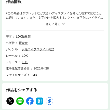
作品情報
※この商品はタブレットなど大きいディスプレイを備えた端末で読むこと
に適しています。また、文字だけを拡大することや、文字列のハイライ
ト、検索、辞書の参照、引用などの機能が使用できません。『LDK6月
号』総力特集は「ガチで疲れが取れる 効率的な休み方バイブル」、他にも
「ラク落ち 洗濯洗剤最新ベスト決定戦」、「本当に使える 100均即買いグ
ッズ調査隊」、「大人のベースメイクの大正解！」、「はじめてのコーヒ
著者
LDK編集部
ーメーカー」、「オイル ジェル クリーム クレンジング20製品 test！」な
出版社
晋遊舎
ど、盛りだくさんです!!【今月号の目次】総ページ数138【巻頭特集】ラク
落ち 洗濯洗剤最新ベスト決定戦【総力特集】ガチで疲れが取れる 効率的
ジャンル
女性ライフスタイル雑誌
な休み方バイブル［Part1］人生が変わる 最高の睡眠術23［Part2］疲労回
レーベル
LDK
復お助けアイテム大調査［Part3］朝昼夜のながら運動ルーティン［Part
4］心と体が休まるごちそうスープ［Special Column］脳をいたわるちょ
シリーズ
LDK
こっと習慣10【第2特集】本当に使える 100均即買いグッズ調査隊はじめ
電子版配信開始日
2026/04/28
てのコーヒーメーカー【第3特集】大人のベースメイクの大正解！［オイ
ファイルサイズ
- MB
ル］［ジェル］［クリーム］クレンジング20製品 test！ペットボトル茶49
製品 実飲テストLDK推し調査隊 Report.18 Faulieu.（フォリュー）エイジ
レスの世界 vol.5 黒マスカラLDeepK 第7回 お弁当箱など人気記事プレイ
バック 60P
作品をシェアする