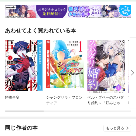
あわせてよく買われている本
怪物事変
シャングリラ・フロン
ベル・プペーのスパダ
淡海
ティア
リ婚約～「好みじゃな
時
い」と言われた人形
姫、我慢をやめたら皇
子がデレデレになっ
た。実に愛い！～（コ
同じ作者の本
もっと見る
ミック）【分冊版】