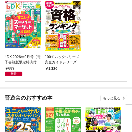
LDK 2026年9月号【電
100％ムックシリーズ
子書籍版限定特典付
完全ガイドシリーズ40
き】
9 資格＆検定スクー
689
1,320
ル完全ガイド 2026
新着
晋遊舎のおすすめ本
もっと見る