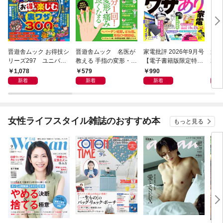
晋遊舎ムック お得技シ
晋遊舎ムック 名医が
家電批評 2026年9月号
週刊M
リーズ297 ユニバー
教える 手指の変形・痛
【電子書籍版限定特典
202
サル・スタジオ・ジャ
みが良くなる本
付き】
1,078
579
990
4
パンお得技ベストセレ
新着
新着
新着
クション 2026-27 mini
女性ライフスタイル雑誌のおすすめ本
もっと見る