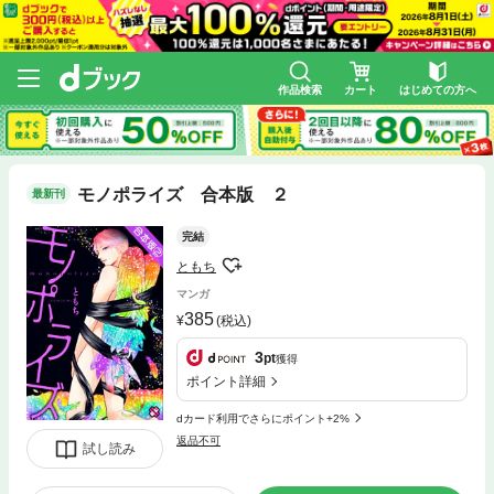
作品検索
カート
はじめての方へ
モノポライズ 合本版 ２
最新刊
完結
ともち
マンガ
385
(税込)
3
pt
獲得
ポイント詳細
dカード利用でさらにポイント+2%
返品不可
試し読み