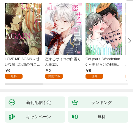
LOVE ME AGAIN～甘
恋するサイコの白雪く
Got you！ Wonderlan
ビバ
い復讐は記憶の向こう
ん第1話
d ～男だらけの極限ラ
鳥は
側～(1)
ブ～(1)
【全
0
0
0
0
無料
試読フル
無料
新刊配信予定
ランキング
キャンペーン
無料