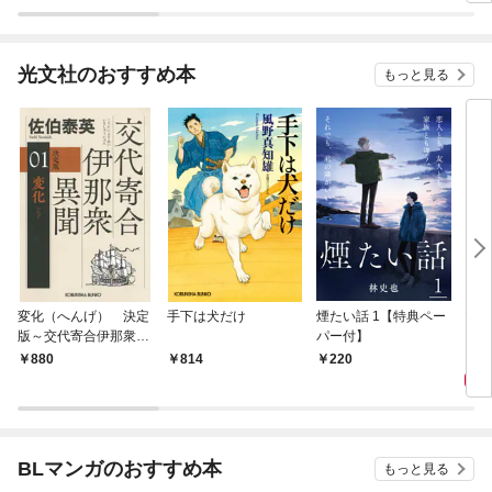
光文社のおすすめ本
もっと見る
変化（へんげ） 決定
手下は犬だけ
煙たい話 1【特典ペー
マリ
版～交代寄合伊那衆異
パー付】
聞（1）～
1,
880
814
220
BLマンガのおすすめ本
もっと見る