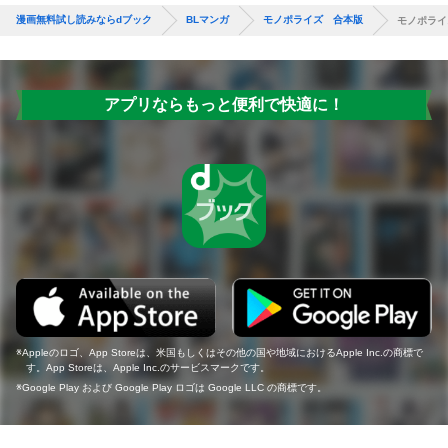
漫画無料試し読みならdブック
BLマンガ
モノポライズ 合本版
モノポライ
アプリならもっと便利で快適に！
Appleのロゴ、App Storeは、米国もしくはその他の国や地域におけるApple Inc.の商標で
す。App Storeは、Apple Inc.のサービスマークです。
Google Play および Google Play ロゴは Google LLC の商標です。