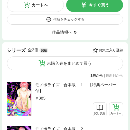
カートへ
今すぐ買う
作品をチェックする
作品情報へ
全2冊
シリーズ
お気に入り登録
完結
未購入巻をまとめて買う
1巻から
|
最新刊から
モノポライズ 合本版 １ 【特典ペーパー
付】
385
試し読み
カートへ
モノポライズ 合本版 ２