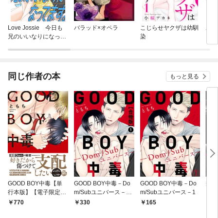
Love Jossie 今日も
バラッド×オペラ
こじらせヤクザは幼馴
わた
兄のいいなりになって
染
ます。
同じ作者の本
もっと見る
GOOD BOY中毒【単
GOOD BOY中毒－Do
GOOD BOY中毒－Do
禁愛
行本版】【電子限定特
m/Subユニバース－合
m/Subユニバース－1
ス～
典付き】
冊版1
770
330
165
2,