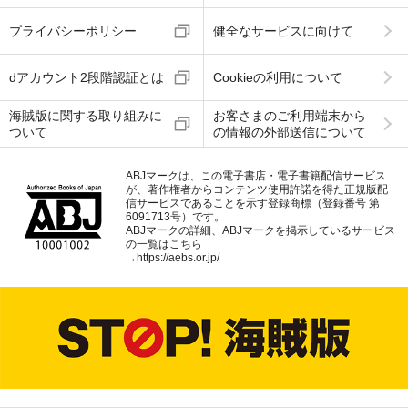
プライバシーポリシー
健全なサービスに向けて
dアカウント2段階認証とは
Cookieの利用について
海賊版に関する取り組みに
お客さまのご利用端末から
ついて
の情報の外部送信について
ABJマークは、この電子書店・電子書籍配信サービス
が、著作権者からコンテンツ使用許諾を得た正規版配
信サービスであることを示す登録商標（登録番号 第
6091713号）です。
ABJマークの詳細、ABJマークを掲示しているサービス
の一覧はこちら
→
https://aebs.or.jp/