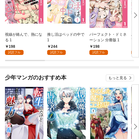
視線が絡んで、熱にな
推し活はベッドの中で
パーフェクト・ドミネ
ふし
る 1
1
ーション 分冊版 1
言っ
198
244
198
2
試読フル
試読フル
試読フル
試
少年マンガのおすすめ本
もっと見る