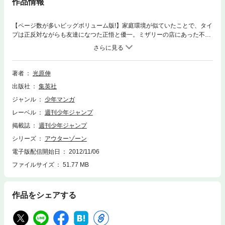
作品情報
【ページ数が多いビッグボリューム版!】家庭環境が似ていたことで、タイ
プは正反対ながらも友達になつた正悟と優一。ミザリーの店にあった不思
議な金属板を使って、車を手作り宇宙船に改造した正悟達は月を目指す
が…『目標:月世界!! (1)～(4)』ほか9編を収録。
著者
光原伸
出版社
集英社
ジャンル
少年マンガ
レーベル
週刊少年ジャンプ
掲載誌
週刊少年ジャンプ
シリーズ
アウターゾーン
電子版配信開始日
2012/11/06
ファイルサイズ
51.77 MB
作品をシェアする