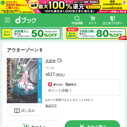
作品検索
カート
はじめての方へ
アウターゾーン 6
光原伸
マンガ
627
(税込)
5
pt
獲得
ポイント詳細
dカード利用でさらにポイント+2%
返品不可
試し読み