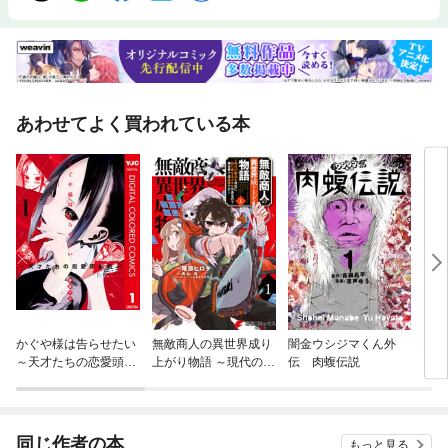
あわせてよく買われている本
かぐや様は告らせたい
無敵商人の異世界成り
闇金ウシジマくん外
BA
～天才たちの恋愛頭脳
上がり物語 ～現代の製
伝 肉蝮伝説
戦～ カラー版
品を自在に取り寄せる
スキルがあるので異世
界では楽勝です～
同じ作者の本
もっと見る