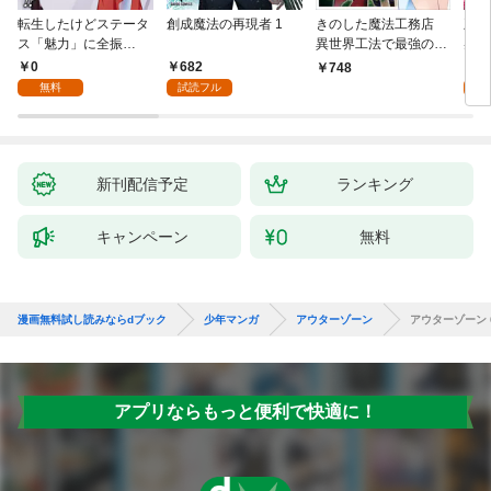
転生したけどステータ
創成魔法の再現者 1
きのした魔法工務店
王位
ス「魅力」に全振
異世界工法で最強の家
兆候
り！？(1)
づくりを（コミック）
入れ
0
682
0
748
１
る。
無料
試読フル
新刊配信予定
ランキング
キャンペーン
無料
漫画無料試し読みならdブック
少年マンガ
アウターゾーン
アウターゾーン 
アプリならもっと便利で快適に！