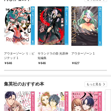
アウターゾーン リ：ビ
サランドラの壺 光原伸
アウターゾーン 1
ジテッド 1
短編集
646
646
627
集英社のおすすめ本
もっと見る