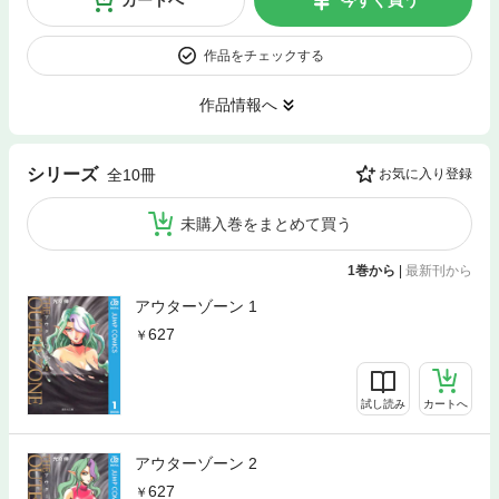
カートへ
今すぐ買う
作品をチェックする
作品情報へ
シリーズ
全10冊
お気に入り登録
未購入巻をまとめて買う
1巻から
|
最新刊から
アウターゾーン 1
627
試し読み
カートへ
アウターゾーン 2
627