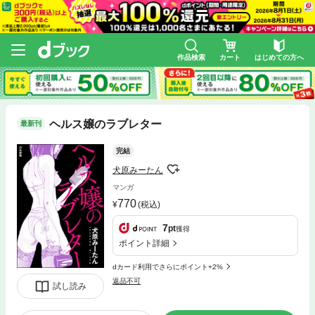
作品検索
カート
はじめての方へ
ヘルス嬢のラブレター
最新刊
完結
犬原みーたん
マンガ
770
(税込)
7
pt
獲得
ポイント詳細
dカード利用でさらにポイント+2%
返品不可
試し読み