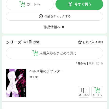
カートへ
今すぐ買う
作品をチェックする
作品情報へ
全1冊
シリーズ
お気に入り登録
完結
未購入巻をまとめて買う
1巻から
|
最新刊から
ヘルス嬢のラブレター
770
試し読み
カートへ