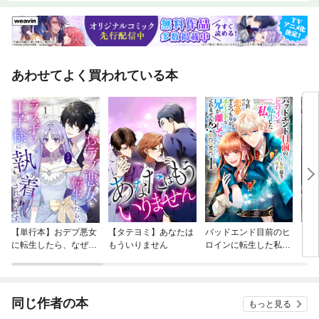
あわせてよく買われている本
【単行本】おデブ悪女
【タテヨミ】あなたは
バッドエンド目前のヒ
【タ
に転生したら、なぜか
もういりません
ロインに転生した私、
リ〜
ラスボス王子様に執着
今世では恋愛するつも
されています
りがチートな兄が離し
てくれません！？@C
OMIC
同じ作者の本
もっと見る