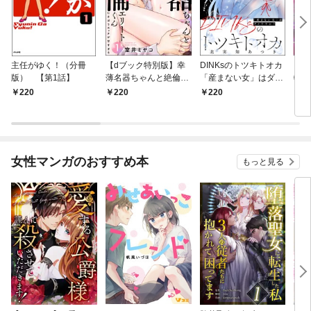
主任がゆく！（分冊
【dブック特別版】幸
DINKsのトツキトオカ
【d
版） 【第1話】
薄名器ちゃんと絶倫エ
「産まない女」はダメ
物伯
リートくん むさぼりエ
ですか？（分冊版）
嬢は
220
220
220
2
ッチが甘すぎる（分冊
【第1話】
（分
版） 【第1話】
話】
女性マンガのおすすめ本
もっと見る