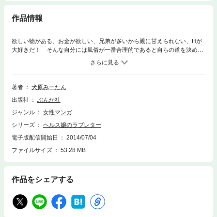
作品情報
欲しい物がある、お金が欲しい、兄弟が多いから親に甘えられない、Hが
大好きだ！ そんな自分には風俗が一番合理的であると自らの道を決めた
大学生・カオリは、さっそく面接に出向く事に！ モラルや小さい既成概
念ではご飯は食べていけない！ ってか風俗が悪いと誰が決めたの!? 新
たなる生き方を見詰める女子大生の奮闘を描いた、笑いあり涙ありの超大
作!!
著者
犬原みーたん
出版社
ぶんか社
ジャンル
女性マンガ
シリーズ
ヘルス嬢のラブレター
電子版配信開始日
2014/07/04
ファイルサイズ
53.28 MB
作品をシェアする