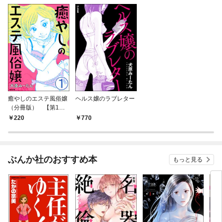
癒やしのエステ風俗嬢
ヘルス嬢のラブレター
（分冊版） 【第1
話】
220
770
ぶんか社のおすすめ本
もっと見る