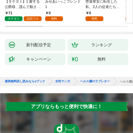
【タテヨミ】1.愛する
みせあいっこフレンド
堕落聖女に転生した
授か
公爵様、謹んで殺させ
1
私、3人の従者たちに
身籠
ていただきます！
抱かれて困ってます 第
して
71
0
0
2
1話
タテヨミ
試読フル
無料
無料
試
新刊配信予定
ランキング
キャンペーン
無料
漫画無料試し読みならdブック
女性マンガ
ヘルス嬢のラブレター
ヘルス嬢
アプリならもっと便利で快適に！